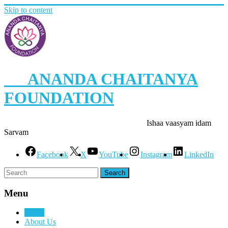
Skip to content
ANANDA CHAITANYA
FOUNDATION
Ishaa vaasyam idam
Sarvam
Facebook
X
YouTube
Instagram
LinkedIn
Menu
Home
About Us