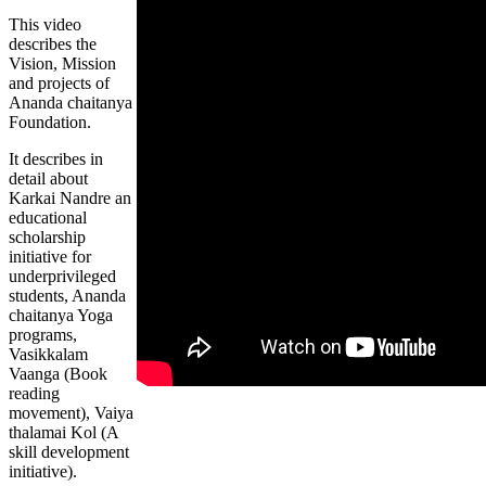
This video
describes the
Vision, Mission
and projects of
Ananda chaitanya
Foundation.
It describes in
detail about
Karkai Nandre an
educational
scholarship
initiative for
underprivileged
students, Ananda
chaitanya Yoga
programs,
Vasikkalam
Vaanga (Book
reading
movement), Vaiya
thalamai Kol (A
skill development
initiative).