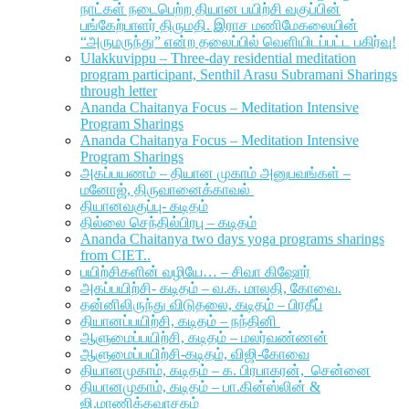
நாட்கள் நடைபெற்ற தியான பயிற்சி வகுப்பின்
பங்கேற்பாளர் திருமதி. இராச மணிமேகலையின்
“அருமருந்து” என்ற தலைப்பில் வெளியிடப்பட்ட பகிர்வு!
Ulakkuvippu – Three-day residential meditation
program participant, Senthil Arasu Subramani Sharings
through letter
Ananda Chaitanya Focus – Meditation Intensive
Program Sharings
Ananda Chaitanya Focus – Meditation Intensive
Program Sharings
அகப்பயணம் – தியான முகாம் அனுபவங்கள் –
மனோஜ், திருவானைக்காவல்
தியானவகுப்பு- கடிதம்
தில்லை செந்தில்பிரபு – கடிதம்
Ananda Chaitanya two days yoga programs sharings
from CIET..
பயிற்சிகளின் வழியே… – சிவா கிஷோர்
அகப்பயிற்சி- கடிதம் – வ.க. மாலதி, கோவை.
தன்னிலிருந்து விடுதலை, கடிதம் – பிரதீப்
தியானப்பயிற்சி, கடிதம் – நந்தினி
ஆளுமைப்பயிற்சி, கடிதம் – மலர்வண்ணன்
ஆளுமைப்பயிற்சி-கடிதம், விஜி-கோவை
தியானமுகாம், கடிதம் – க. பிரபாகரன், சென்னை
தியானமுகாம், கடிதம் – பா.கின்ஸ்லின் &
ஜி.மாணிக்கவாசகம்