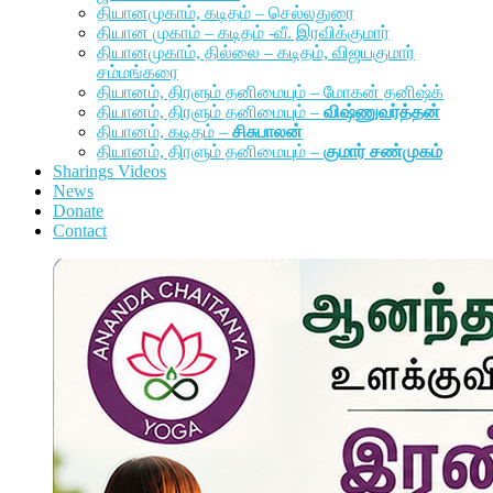
தியானமுகாம், கடிதம் – செல்லதுரை
தியான முகாம் – கடிதம் -வீ. இரவிக்குமார்
தியானமுகாம், தில்லை – கடிதம், விஜயகுமார்
சம்மங்கரை
தியானம், திரளும் தனிமையும் – மோகன் தனிஷ்க்
தியானம், திரளும் தனிமையும் –
விஷ்ணுவர்த்தன்
தியானம், கடிதம் –
சிசுபாலன்
தியானம், திரளும் தனிமையும் –
குமார் சண்முகம்
Sharings Videos
News
Donate
Contact