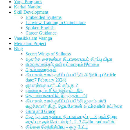
Yoga Programs
Karkai Nandre
Skill Development
Embedded Systems
Labview Training in Coimbatore
Spoken English
Career Guidance
Vaasikkalam Vaanga
Meinalam Project
Blog
Secret Wings of Stillness
ஆனந்த சைதன்யா தியானமையம் திறப்பு விழா
விவேகானந்தர்: என்றும் வாழும் இளமை
அகம் மறைத்தல்
தியானம், உளக்குவிப்புப் பயிற்சி அறிவிப்பு (Article
date:7 February 2024)
ஞானத்தை யாரிடம் கற்பது ?
நம்மை நாம் மீட்டெடுத்தல் – கே
தொடங்காமையில் இருத்தல் – அ
தியானம், உளக்குவிப்புப் பயிற்சி முகாம் பற்றி
எழுத்தாளர் திரு. ஜெயமோகன் அவர்களின் கட்டுரை
Guru and Grace
ஆனந்த சைதன்யா தியான வகுப்பு – 3 நாள் நேரடி
வகுப்பு வரும் செப்டம்பர் 1, 2, 3 ஆகிய நாட்களில்.
தில்லை செந்தில்பிரபு – ஒரு பேட்டி