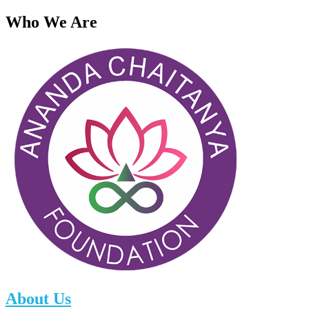
Who We Are
About Us