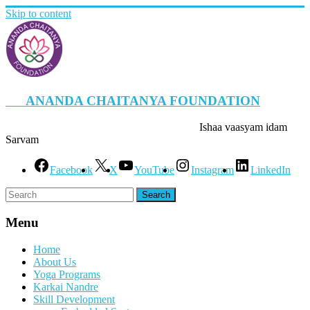
Skip to content
ANANDA CHAITANYA FOUNDATION
Ishaa vaasyam idam
Sarvam
Facebook
X
YouTube
Instagram
LinkedIn
Menu
Home
About Us
Yoga Programs
Karkai Nandre
Skill Development