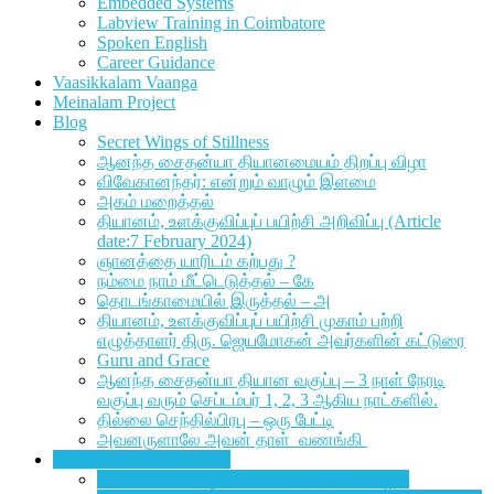
Embedded Systems
Labview Training in Coimbatore
Spoken English
Career Guidance
Vaasikkalam Vaanga
Meinalam Project
Blog
Secret Wings of Stillness
ஆனந்த சைதன்யா தியானமையம் திறப்பு விழா
விவேகானந்தர்: என்றும் வாழும் இளமை
அகம் மறைத்தல்
தியானம், உளக்குவிப்புப் பயிற்சி அறிவிப்பு (Article
date:7 February 2024)
ஞானத்தை யாரிடம் கற்பது ?
நம்மை நாம் மீட்டெடுத்தல் – கே
தொடங்காமையில் இருத்தல் – அ
தியானம், உளக்குவிப்புப் பயிற்சி முகாம் பற்றி
எழுத்தாளர் திரு. ஜெயமோகன் அவர்களின் கட்டுரை
Guru and Grace
ஆனந்த சைதன்யா தியான வகுப்பு – 3 நாள் நேரடி
வகுப்பு வரும் செப்டம்பர் 1, 2, 3 ஆகிய நாட்களில்.
தில்லை செந்தில்பிரபு – ஒரு பேட்டி
அவனருளாலே அவன் தாள் வணங்கி
Sharings Through Letters
நால்வகை வாக்கும் பிரணவ நாத தியானமும்