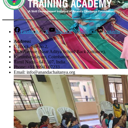
Facebook
X
YouTube
Instagram
LinkedIn
Address:
C Block, Site no.2,
TRS Avenue (Near Aditya School Back Entrance),
Kurumbapalayam, Coimbatore,
Tamil Nadu - 641 107, India.
Phone: +91 99943 87233
Email: info@anandachaitanya.org