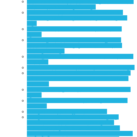
புத்தக வாசிப்பு போட்டி நடத்தியமைக்கு இதயம் கனிந்த
நன்றி – கடிதம், செல்வகுமார்- கரூர்
நூலகம் மேம்படுத்தப்பட்டபின் மாணவர்களிடையே
அதிகரிக்கும் வாசிப்பு பழக்கம் – திரு. செல்வகுமார்,
கரூர்
தியானம் அளித்த கொடைகள் – கடிதம், சித்ரா –
புதுவை
வாசிப்பு எனும் தீபத்தினை நீங்கள் எங்களுக்காக
தந்ததால் நாங்கள் இன்று ஒளிர்கிறோம் – கடிதம்,
செல்வகுமர் – கரூர்
தியானமுகாம் – கண்டடைதல், நலமடைதல், கடிதம் – ப
ராமநாதன்
யோகம் அளித்த மீட்பு– கடிதம், விஷ்வா.உ,கோயம்புத்தூர்
Sharing’s of Two-Day Deep Focus Program at Aalam
School, Kalapatti – Organized by Ananda Chaitanya
Foundation
உயிர் எத்தன்மைத்து? – கடிதம், இராச. மணிமேகலை,
புதுவை
இரண்டாம்நிலை யோகம் – கடிதம், அருண் ஆனந்த்,
சென்னை
உளக்குவிப்பு- கடிதம் – சூரிய நாராயணன்
உளக்குவிப்பு – ஈரோடு வெள்ளிமலையில் மூன்று
நாட்கள் நடைபெற்ற தியான பயிற்சி வகுப்பின்
பங்கேற்பாளர் திருமதி. இராச மணிமேகலையின்
“அருமருந்து” என்ற தலைப்பில் வெளியிடப்பட்ட பகிர்வு!