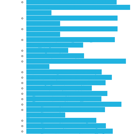
Ulakkuvippu – Three-day residential meditation
program participant, Senthil Arasu Subramani Sharings
through letter
Ananda Chaitanya Focus – Meditation Intensive
Program Sharings
Ananda Chaitanya Focus – Meditation Intensive
Program Sharings
அகப்பயணம் – தியான முகாம் அனுபவங்கள் –
மனோஜ், திருவானைக்காவல்
தியானவகுப்பு- கடிதம்
தில்லை செந்தில்பிரபு – கடிதம்
Ananda Chaitanya two days yoga programs sharings
from CIET..
பயிற்சிகளின் வழியே… – சிவா கிஷோர்
அகப்பயிற்சி- கடிதம் – வ.க. மாலதி, கோவை.
தன்னிலிருந்து விடுதலை, கடிதம் – பிரதீப்
தியானப்பயிற்சி, கடிதம் – நந்தினி
ஆளுமைப்பயிற்சி, கடிதம் – மலர்வண்ணன்
ஆளுமைப்பயிற்சி-கடிதம், விஜி-கோவை
தியானமுகாம், கடிதம் – க. பிரபாகரன், சென்னை
தியானமுகாம், கடிதம் – பா.கின்ஸ்லின் &
ஜி.மாணிக்கவாசகம்
தியானமுகாம், கடிதம் – செல்லதுரை
தியான முகாம் – கடிதம் -வீ. இரவிக்குமார்
தியானமுகாம், தில்லை – கடிதம், விஜயகுமார்