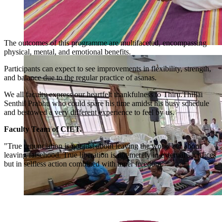
The outcomes of this programme are multifaceted, encompassing
physical, mental, and emotional benefits.
Participants can expect to see improvements in flexibility, strength,
and balance due to the regular practice of asanas.
We all faculty express our heartfelt thankfulness to Thiru.Thillai
Senthil Prabhu who could spare his time amidst his busy schedule
and bestowed a very different experience to feel by us.
Faculty Team of CIET.
"True renunciation is not just about leaving the world but about
leaving falsehood. True liberation is not merely in external sacrifices
but in selfless action combined with inner freedom.