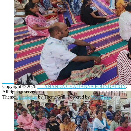
Copyright © 2026
ANANDA CHAITANYA FOUNDATION
.
All rights reserved.
Theme:
Accelerate
by ThemeGrill. Powered by
WordPress
.