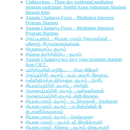
Ulakkuvippu – Three-day residential meditation
program participant, Senthil Arasu Subramani Sharings
through letter
Ananda Chaitanya Focus – Meditation Intensive
Program Sharings
Ananda Chaitanya Focus – Meditation Intensive
Program Sharings
அகப்பயணம் – தியான முகாம் அனுபவங்கள் –
மனோஜ், திருவானைக்காவல்
தியானவகுப்பு- கடிதம்
தில்லை செந்தில்பிரபு – கடிதம்
Ananda Chaitanya two days yoga programs sharings
from CIET..
பயிற்சிகளின் வழியே… – சிவா கிஷோர்
அகப்பயிற்சி- கடிதம் – வ.க. மாலதி, கோவை.
தன்னிலிருந்து விடுதலை, கடிதம் – பிரதீப்
தியானப்பயிற்சி, கடிதம் – நந்தினி
ஆளுமைப்பயிற்சி, கடிதம் – மலர்வண்ணன்
ஆளுமைப்பயிற்சி-கடிதம், விஜி-கோவை
தியானமுகாம், கடிதம் – க. பிரபாகரன், சென்னை
தியானமுகாம், கடிதம் – பா.கின்ஸ்லின் &
ஜி.மாணிக்கவாசகம்
தியானமுகாம், கடிதம் – செல்லதுரை
தியான முகாம் – கடிதம் -வீ. இரவிக்குமார்
தியானமுகாம், தில்லை – கடிதம், விஜயகுமார்