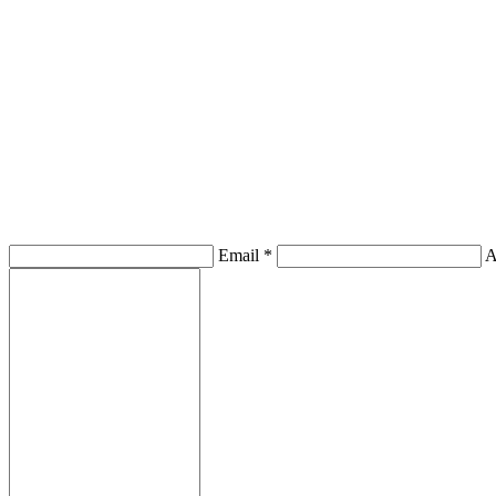
Email
*
A