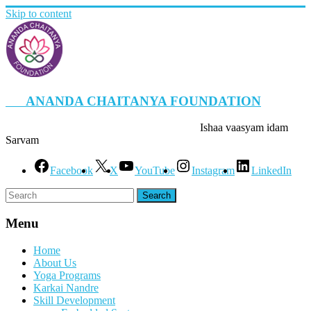
Skip to content
ANANDA CHAITANYA FOUNDATION
Ishaa vaasyam idam
Sarvam
Facebook
X
YouTube
Instagram
LinkedIn
Menu
Home
About Us
Yoga Programs
Karkai Nandre
Skill Development