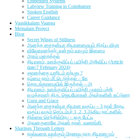
Embedded Systems
Labview Training in Coimbatore
Spoken English
Career Guidance
Vaasikkalam Vaanga
Meinalam Project
Blog
Secret Wings of Stillness
ஆனந்த சைதன்யா தியானமையம் திறப்பு விழா
விவேகானந்தர்: என்றும் வாழும் இளமை
அகம் மறைத்தல்
தியானம், உளக்குவிப்புப் பயிற்சி அறிவிப்பு (Article
date:7 February 2024)
ஞானத்தை யாரிடம் கற்பது ?
நம்மை நாம் மீட்டெடுத்தல் – கே
தொடங்காமையில் இருத்தல் – அ
தியானம், உளக்குவிப்புப் பயிற்சி முகாம் பற்றி
எழுத்தாளர் திரு. ஜெயமோகன் அவர்களின் கட்டுரை
Guru and Grace
ஆனந்த சைதன்யா தியான வகுப்பு – 3 நாள் நேரடி
வகுப்பு வரும் செப்டம்பர் 1, 2, 3 ஆகிய நாட்களில்.
தில்லை செந்தில்பிரபு – ஒரு பேட்டி
அவனருளாலே அவன் தாள் வணங்கி
Sharings Through Letters
நால்வகை வாக்கும் பிரணவ நாத தியானமும்