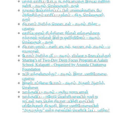
புத்தக வாசிப்பு போட்டி நடத்தியமைக்கு இதயம் கனிந்த
நன்றி – கடிதம், செல்வகுமார்- கரூர்
நூலகம் மேம்படுத்தப்பட்டபின் மாணவர்களிடையே
அதிகரிக்கும் வாசிப்பு பழக்கம் – திரு. செல்வகுமார்,
கரூர்
தியானம் அளித்த கொடைகள் – கடிதம், சித்ரா –
புதுவை
வாசிப்பு எனும் தீபத்தினை நீங்கள் எங்களுக்காக
தந்ததால் நாங்கள் இன்று ஒளிர்கிறோம் – கடிதம்,
செல்வகுமர் – கரூர்
தியானமுகாம் – கண்டடைதல், நலமடைதல், கடிதம் – ப
ராமநாதன்
யோகம் அளித்த மீட்பு– கடிதம், விஷ்வா.உ,கோயம்புத்தூர்
Sharing’s of Two-Day Deep Focus Program at Aalam
School, Kalapatti – Organized by Ananda Chaitanya
Foundation
உயிர் எத்தன்மைத்து? – கடிதம், இராச. மணிமேகலை,
புதுவை
இரண்டாம்நிலை யோகம் – கடிதம், அருண் ஆனந்த்,
சென்னை
உளக்குவிப்பு- கடிதம் – சூரிய நாராயணன்
உளக்குவிப்பு – ஈரோடு வெள்ளிமலையில் மூன்று
நாட்கள் நடைபெற்ற தியான பயிற்சி வகுப்பின்
பங்கேற்பாளர் திருமதி. இராச மணிமேகலையின்
“அருமருந்து” என்ற தலைப்பில் வெளியிடப்பட்ட பகிர்வு!