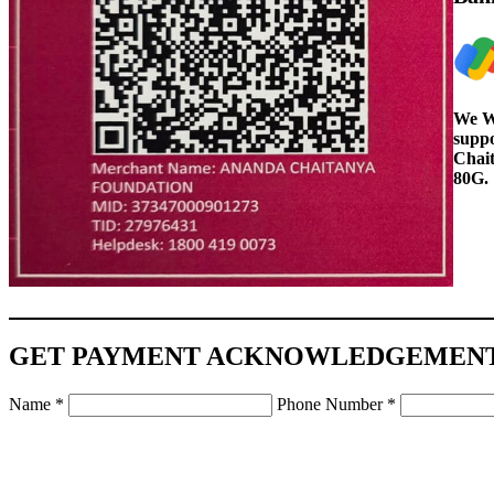
We We
suppo
Chait
80G.
GET PAYMENT ACKNOWLEDGEMENT
Name
*
Phone Number
*