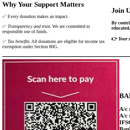
Why Your Support Matters
Join 
✅ Every donation makes an impact.
By contri
✅
Transparency and trust.
We are committed to
educated,
responsible use of funds.
👉
Your 
✅
Tax benefits.
All donations are eligible for income tax
exemption under Section 80G.
BA
A/c 
A/c
IFS
Ban