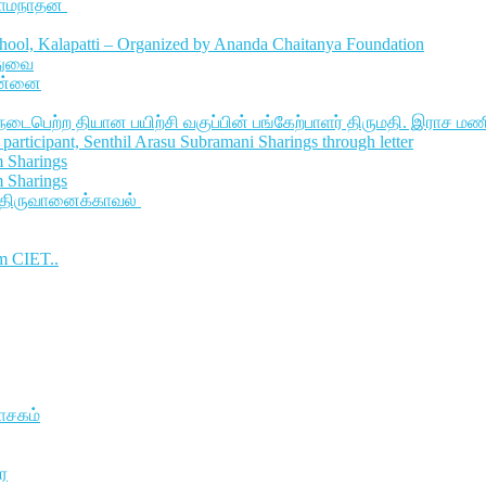
ராமநாதன்
ool, Kalapatti – Organized by Ananda Chaitanya Foundation
ுதுவை
ென்னை
 நடைபெற்ற தியான பயிற்சி வகுப்பின் பங்கேற்பாளர் திருமதி. இராச மண
participant, Senthil Arasu Subramani Sharings through letter
m Sharings
m Sharings
 திருவானைக்காவல்
m CIET..
வாசகம்
ை