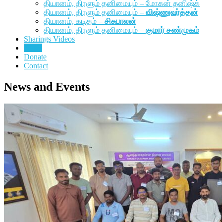
தியானம், திரளும் தனிமையும் – மோகன் தனிஷ்க்
தியானம், திரளும் தனிமையும் –
விஷ்ணுவர்த்தன்
தியானம், கடிதம் –
சிசுபாலன்
தியானம், திரளும் தனிமையும் –
குமார் சண்முகம்
Sharings Videos
News
Donate
Contact
News and Events