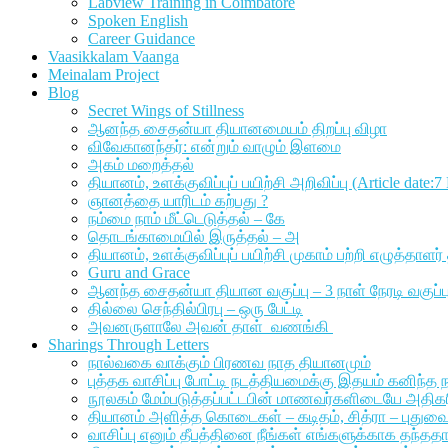
Labview Training in Coimbatore
Spoken English
Career Guidance
Vaasikkalam Vaanga
Meinalam Project
Blog
Secret Wings of Stillness
ஆனந்த சைதன்யா தியானமையம் திறப்பு விழா
விவேகானந்தர்: என்றும் வாழும் இளமை
அகம் மறைத்தல்
தியானம், உளக்குவிப்புப் பயிற்சி அறிவிப்பு (Article date:
ஞானத்தை யாரிடம் கற்பது ?
நம்மை நாம் மீட்டெடுத்தல் – கே
தொடங்காமையில் இருத்தல் – அ
தியானம், உளக்குவிப்புப் பயிற்சி முகாம் பற்றி எழுத்த
Guru and Grace
ஆனந்த சைதன்யா தியான வகுப்பு – 3 நாள் நேரடி வகுப்பு வ
தில்லை செந்தில்பிரபு – ஒரு பேட்டி
அவனருளாலே அவன் தாள் வணங்கி
Sharings Through Letters
நால்வகை வாக்கும் பிரணவ நாத தியானமும்
புத்தக வாசிப்பு போட்டி நடத்தியமைக்கு இதயம் கனிந்த நன
நூலகம் மேம்படுத்தப்பட்டபின் மாணவர்களிடையே அதிகரிக்க
தியானம் அளித்த கொடைகள் – கடிதம், சித்ரா – புதுவ
வாசிப்பு எனும் தீபத்தினை நீங்கள் எங்களுக்காக தந்ததா