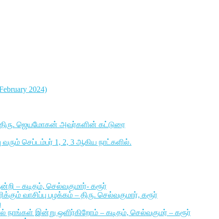
7 February 2024)
ாளர் திரு. ஜெயமோகன் அவர்களின் கட்டுரை
ரும் செப்டம்பர் 1, 2, 3 ஆகிய நாட்களில்.
்றி – கடிதம், செல்வகுமார்- கரூர்
ும் வாசிப்பு பழக்கம் – திரு. செல்வகுமார், கரூர்
ை
ல் நாங்கள் இன்று ஒளிர்கிறோம் – கடிதம், செல்வகுமர் – கரூர்