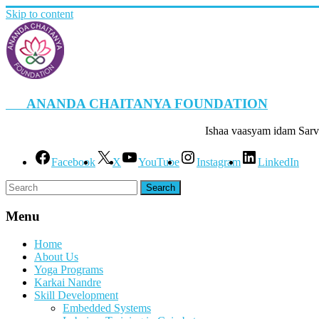
Skip to content
ANANDA CHAITANYA FOUNDATION
Ishaa vaasyam idam Sarv
Facebook
X
YouTube
Instagram
LinkedIn
Menu
Home
About Us
Yoga Programs
Karkai Nandre
Skill Development
Embedded Systems