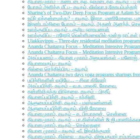
தியானமுகாம் – கண்டடைதல், நலமடைதல், கடிதம் – ப 
யோகம் அளித்த மீட்பு– கடிதம், விஷ்வா.உ,கோயம்புத்தூர்
Sharing’s of Two-Day Deep Focus Program at Aalam Sch
உயிர் எத்தன்மைத்து? – கடிதம், இராச. மணிமேகலை, ப
இரண்டாம்நிலை யோகம் – கடிதம், அருண் ஆனந்த், ச
உளக்குவிப்பு- கடிதம் – சூரிய நாராயணன்
உளக்குவிப்பு – ஈரோடு வெள்ளிமலையில் மூன்று நாட்கள்
Ulakkuvippu – Three-day residential meditation program 
Ananda Chaitanya Focus – Meditation Intensive Progra
Ananda Chaitanya Focus – Meditation Intensive Progra
அகப்பயணம் – தியான முகாம் அனுபவங்கள் – மனோஜ்,
தியானவகுப்பு- கடிதம்
தில்லை செந்தில்பிரபு – கடிதம்
Ananda Chaitanya two days yoga programs sharings fro
பயிற்சிகளின் வழியே… – சிவா கிஷோர்
அகப்பயிற்சி- கடிதம் – வ.க. மாலதி, கோவை.
தன்னிலிருந்து விடுதலை, கடிதம் – பிரதீப்
தியானப்பயிற்சி, கடிதம் – நந்தினி
ஆளுமைப்பயிற்சி, கடிதம் – மலர்வண்ணன்
ஆளுமைப்பயிற்சி-கடிதம், விஜி-கோவை
தியானமுகாம், கடிதம் – க. பிரபாகரன், சென்னை
தியானமுகாம், கடிதம் – பா.கின்ஸ்லின் & ஜி.மாணிக்க
தியானமுகாம், கடிதம் – செல்லதுரை
தியான முகாம் – கடிதம் -வீ. இரவிக்குமார்
தியானமுகாம், தில்லை – கடிதம், விஜயகுமார் சம்மங்கர