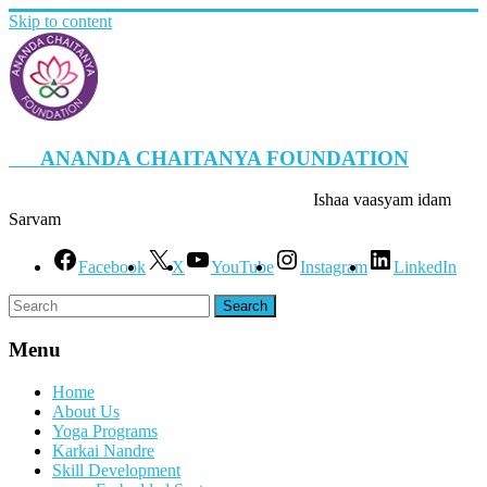
Skip to content
ANANDA CHAITANYA FOUNDATION
Ishaa vaasyam idam
Sarvam
Facebook
X
YouTube
Instagram
LinkedIn
Menu
Home
About Us
Yoga Programs
Karkai Nandre
Skill Development