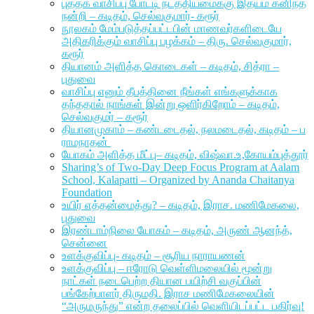
புத்தக வாசிப்பு போட்டி நடத்தியமைக்கு இதயம் கனிந்த
நன்றி – கடிதம், செல்வகுமார்- கரூர்
நூலகம் மேம்படுத்தப்பட்டபின் மாணவர்களிடையே
அதிகரிக்கும் வாசிப்பு பழக்கம் – திரு. செல்வகுமார்,
கரூர்
தியானம் அளித்த கொடைகள் – கடிதம், சித்ரா –
புதுவை
வாசிப்பு எனும் தீபத்தினை நீங்கள் எங்களுக்காக
தந்ததால் நாங்கள் இன்று ஒளிர்கிறோம் – கடிதம்,
செல்வகுமர் – கரூர்
தியானமுகாம் – கண்டடைதல், நலமடைதல், கடிதம் – ப
ராமநாதன்
யோகம் அளித்த மீட்பு– கடிதம், விஷ்வா.உ,கோயம்புத்தூர்
Sharing’s of Two-Day Deep Focus Program at Aalam
School, Kalapatti – Organized by Ananda Chaitanya
Foundation
உயிர் எத்தன்மைத்து? – கடிதம், இராச. மணிமேகலை,
புதுவை
இரண்டாம்நிலை யோகம் – கடிதம், அருண் ஆனந்த்,
சென்னை
உளக்குவிப்பு- கடிதம் – சூரிய நாராயணன்
உளக்குவிப்பு – ஈரோடு வெள்ளிமலையில் மூன்று
நாட்கள் நடைபெற்ற தியான பயிற்சி வகுப்பின்
பங்கேற்பாளர் திருமதி. இராச மணிமேகலையின்
“அருமருந்து” என்ற தலைப்பில் வெளியிடப்பட்ட பகிர்வு!