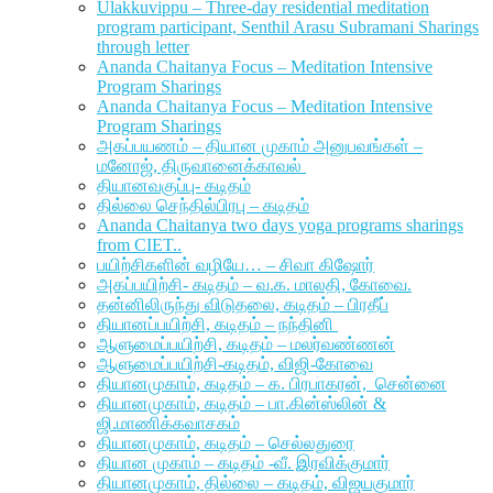
Ulakkuvippu – Three-day residential meditation
program participant, Senthil Arasu Subramani Sharings
through letter
Ananda Chaitanya Focus – Meditation Intensive
Program Sharings
Ananda Chaitanya Focus – Meditation Intensive
Program Sharings
அகப்பயணம் – தியான முகாம் அனுபவங்கள் –
மனோஜ், திருவானைக்காவல்
தியானவகுப்பு- கடிதம்
தில்லை செந்தில்பிரபு – கடிதம்
Ananda Chaitanya two days yoga programs sharings
from CIET..
பயிற்சிகளின் வழியே… – சிவா கிஷோர்
அகப்பயிற்சி- கடிதம் – வ.க. மாலதி, கோவை.
தன்னிலிருந்து விடுதலை, கடிதம் – பிரதீப்
தியானப்பயிற்சி, கடிதம் – நந்தினி
ஆளுமைப்பயிற்சி, கடிதம் – மலர்வண்ணன்
ஆளுமைப்பயிற்சி-கடிதம், விஜி-கோவை
தியானமுகாம், கடிதம் – க. பிரபாகரன், சென்னை
தியானமுகாம், கடிதம் – பா.கின்ஸ்லின் &
ஜி.மாணிக்கவாசகம்
தியானமுகாம், கடிதம் – செல்லதுரை
தியான முகாம் – கடிதம் -வீ. இரவிக்குமார்
தியானமுகாம், தில்லை – கடிதம், விஜயகுமார்