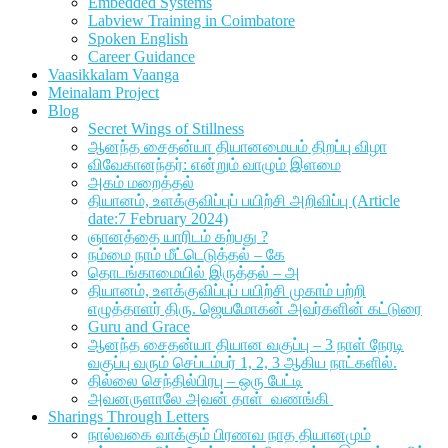
Embedded Systems
Labview Training in Coimbatore
Spoken English
Career Guidance
Vaasikkalam Vaanga
Meinalam Project
Blog
Secret Wings of Stillness
ஆனந்த சைதன்யா தியானமையம் திறப்பு விழா
விவேகானந்தர்: என்றும் வாழும் இளமை
அகம் மறைத்தல்
தியானம், உளக்குவிப்புப் பயிற்சி அறிவிப்பு (Article
date:7 February 2024)
ஞானத்தை யாரிடம் கற்பது ?
நம்மை நாம் மீட்டெடுத்தல் – கே
தொடங்காமையில் இருத்தல் – அ
தியானம், உளக்குவிப்புப் பயிற்சி முகாம் பற்றி
எழுத்தாளர் திரு. ஜெயமோகன் அவர்களின் கட்டுரை
Guru and Grace
ஆனந்த சைதன்யா தியான வகுப்பு – 3 நாள் நேரடி
வகுப்பு வரும் செப்டம்பர் 1, 2, 3 ஆகிய நாட்களில்.
தில்லை செந்தில்பிரபு – ஒரு பேட்டி
அவனருளாலே அவன் தாள் வணங்கி
Sharings Through Letters
நால்வகை வாக்கும் பிரணவ நாத தியானமும்