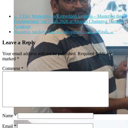
←
1 Day Workshop on Embedded Systems – Mastering the
Fundamentals” on 17.05.2026 at Ananda Chaitanya Training
Academy
தியானம், உளக்குவிப்பு, செயல்முனைப்பு- பயிற்சிகள்
→
Leave a Reply
Your email address will not be published.
Required fields are
marked
*
Comment
*
Name
*
Email
*