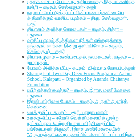
புத்தக வாசிப்பு போட்டி நடத்தியமைக்கு இதயம் கனிந்த
நன்றி – கடிதம், செல்வகுமார்- கரூர்
நூலகம் மேம்படுத்தப்பட்டபின் மாணவர்களிடையே
அதிகரிக்கும் வாசிப்பு பழக்கம் – திரு. செல்வகுமார்,
கரூர்
தியானம் அளித்த கொடைகள் – கடிதம், சித்ரா –
புதுவை
வாசிப்பு எனும் தீபத்தினை நீங்கள் எங்களுக்காக
தந்ததால் நாங்கள் இன்று ஒளிர்கிறோம் – கடிதம்,
செல்வகுமர் – கரூர்
தியானமுகாம் – கண்டடைதல், நலமடைதல், கடிதம் – ப
ராமநாதன்
யோகம் அளித்த மீட்பு– கடிதம், விஷ்வா.உ,கோயம்புத்தூர்
Sharing’s of Two-Day Deep Focus Program at Aalam
School, Kalapatti – Organized by Ananda Chaitanya
Foundation
உயிர் எத்தன்மைத்து? – கடிதம், இராச. மணிமேகலை,
புதுவை
இரண்டாம்நிலை யோகம் – கடிதம், அருண் ஆனந்த்,
சென்னை
உளக்குவிப்பு- கடிதம் – சூரிய நாராயணன்
உளக்குவிப்பு – ஈரோடு வெள்ளிமலையில் மூன்று
நாட்கள் நடைபெற்ற தியான பயிற்சி வகுப்பின்
பங்கேற்பாளர் திருமதி. இராச மணிமேகலையின்
“அருமருந்து” என்ற தலைப்பில் வெளியிடப்பட்ட பகிர்வு!