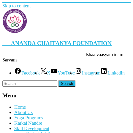
Skip to content
ANANDA CHAITANYA FOUNDATION
Ishaa vaasyam idam
Sarvam
Facebook
X
YouTube
Instagram
LinkedIn
Menu
Home
About Us
Yoga Programs
Karkai Nandre
Skill Development