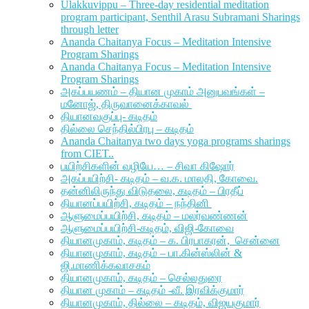
Ulakkuvippu – Three-day residential meditation
program participant, Senthil Arasu Subramani Sharings
through letter
Ananda Chaitanya Focus – Meditation Intensive
Program Sharings
Ananda Chaitanya Focus – Meditation Intensive
Program Sharings
அகப்பயணம் – தியான முகாம் அனுபவங்கள் –
மனோஜ், திருவானைக்காவல்
தியானவகுப்பு- கடிதம்
தில்லை செந்தில்பிரபு – கடிதம்
Ananda Chaitanya two days yoga programs sharings
from CIET..
பயிற்சிகளின் வழியே… – சிவா கிஷோர்
அகப்பயிற்சி- கடிதம் – வ.க. மாலதி, கோவை.
தன்னிலிருந்து விடுதலை, கடிதம் – பிரதீப்
தியானப்பயிற்சி, கடிதம் – நந்தினி
ஆளுமைப்பயிற்சி, கடிதம் – மலர்வண்ணன்
ஆளுமைப்பயிற்சி-கடிதம், விஜி-கோவை
தியானமுகாம், கடிதம் – க. பிரபாகரன், சென்னை
தியானமுகாம், கடிதம் – பா.கின்ஸ்லின் &
ஜி.மாணிக்கவாசகம்
தியானமுகாம், கடிதம் – செல்லதுரை
தியான முகாம் – கடிதம் -வீ. இரவிக்குமார்
தியானமுகாம், தில்லை – கடிதம், விஜயகுமார்