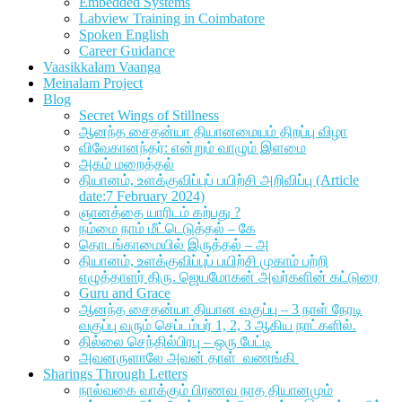
Embedded Systems
Labview Training in Coimbatore
Spoken English
Career Guidance
Vaasikkalam Vaanga
Meinalam Project
Blog
Secret Wings of Stillness
ஆனந்த சைதன்யா தியானமையம் திறப்பு விழா
விவேகானந்தர்: என்றும் வாழும் இளமை
அகம் மறைத்தல்
தியானம், உளக்குவிப்புப் பயிற்சி அறிவிப்பு (Article
date:7 February 2024)
ஞானத்தை யாரிடம் கற்பது ?
நம்மை நாம் மீட்டெடுத்தல் – கே
தொடங்காமையில் இருத்தல் – அ
தியானம், உளக்குவிப்புப் பயிற்சி முகாம் பற்றி
எழுத்தாளர் திரு. ஜெயமோகன் அவர்களின் கட்டுரை
Guru and Grace
ஆனந்த சைதன்யா தியான வகுப்பு – 3 நாள் நேரடி
வகுப்பு வரும் செப்டம்பர் 1, 2, 3 ஆகிய நாட்களில்.
தில்லை செந்தில்பிரபு – ஒரு பேட்டி
அவனருளாலே அவன் தாள் வணங்கி
Sharings Through Letters
நால்வகை வாக்கும் பிரணவ நாத தியானமும்