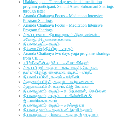
Ulakkuvippu – Three-day residential meditation
program participant, Senthil Arasu Subramani Sharings
through letter
Ananda Chaitanya Focus – Meditation Intensive
Program Sharings
Ananda Chaitanya Focus – Meditation Intensive
Program Sharings
அகப்பயணம் – தியான முகாம் அனுபவங்கள் –
மனோஜ், திருவானைக்காவல்
தியானவகுப்பு- கடிதம்
தில்லை செந்தில்பிரபு – கடிதம்
Ananda Chaitanya two days yoga programs sharings
from CIET..
பயிற்சிகளின் வழியே… – சிவா கிஷோர்
அகப்பயிற்சி- கடிதம் – வ.க. மாலதி, கோவை.
தன்னிலிருந்து விடுதலை, கடிதம் – பிரதீப்
தியானப்பயிற்சி, கடிதம் – நந்தினி
ஆளுமைப்பயிற்சி, கடிதம் – மலர்வண்ணன்
ஆளுமைப்பயிற்சி-கடிதம், விஜி-கோவை
தியானமுகாம், கடிதம் – க. பிரபாகரன், சென்னை
தியானமுகாம், கடிதம் – பா.கின்ஸ்லின் &
ஜி.மாணிக்கவாசகம்
தியானமுகாம், கடிதம் – செல்லதுரை
தியான முகாம் – கடிதம் -வீ. இரவிக்குமார்
தியானமுகாம், தில்லை – கடிதம், விஜயகுமார்