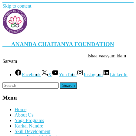
Skip to content
ANANDA CHAITANYA FOUNDATION
Ishaa vaasyam idam
Sarvam
Facebook
X
YouTube
Instagram
LinkedIn
Menu
Home
About Us
Yoga Programs
Karkai Nandre
Skill Development