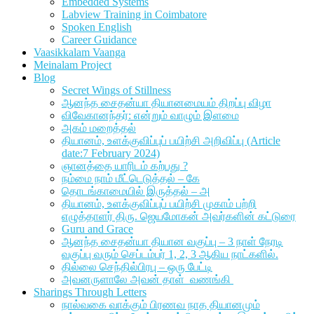
Embedded Systems
Labview Training in Coimbatore
Spoken English
Career Guidance
Vaasikkalam Vaanga
Meinalam Project
Blog
Secret Wings of Stillness
ஆனந்த சைதன்யா தியானமையம் திறப்பு விழா
விவேகானந்தர்: என்றும் வாழும் இளமை
அகம் மறைத்தல்
தியானம், உளக்குவிப்புப் பயிற்சி அறிவிப்பு (Article
date:7 February 2024)
ஞானத்தை யாரிடம் கற்பது ?
நம்மை நாம் மீட்டெடுத்தல் – கே
தொடங்காமையில் இருத்தல் – அ
தியானம், உளக்குவிப்புப் பயிற்சி முகாம் பற்றி
எழுத்தாளர் திரு. ஜெயமோகன் அவர்களின் கட்டுரை
Guru and Grace
ஆனந்த சைதன்யா தியான வகுப்பு – 3 நாள் நேரடி
வகுப்பு வரும் செப்டம்பர் 1, 2, 3 ஆகிய நாட்களில்.
தில்லை செந்தில்பிரபு – ஒரு பேட்டி
அவனருளாலே அவன் தாள் வணங்கி
Sharings Through Letters
நால்வகை வாக்கும் பிரணவ நாத தியானமும்