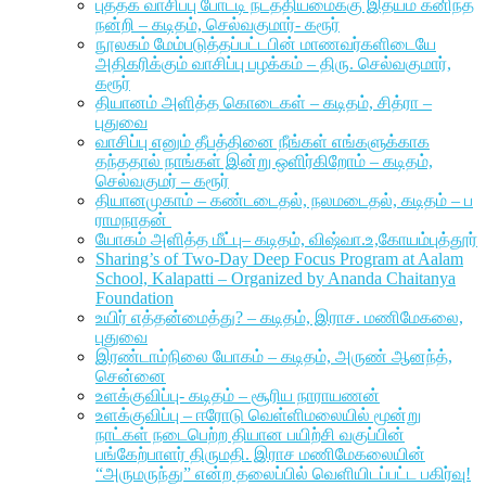
புத்தக வாசிப்பு போட்டி நடத்தியமைக்கு இதயம் கனிந்த
நன்றி – கடிதம், செல்வகுமார்- கரூர்
நூலகம் மேம்படுத்தப்பட்டபின் மாணவர்களிடையே
அதிகரிக்கும் வாசிப்பு பழக்கம் – திரு. செல்வகுமார்,
கரூர்
தியானம் அளித்த கொடைகள் – கடிதம், சித்ரா –
புதுவை
வாசிப்பு எனும் தீபத்தினை நீங்கள் எங்களுக்காக
தந்ததால் நாங்கள் இன்று ஒளிர்கிறோம் – கடிதம்,
செல்வகுமர் – கரூர்
தியானமுகாம் – கண்டடைதல், நலமடைதல், கடிதம் – ப
ராமநாதன்
யோகம் அளித்த மீட்பு– கடிதம், விஷ்வா.உ,கோயம்புத்தூர்
Sharing’s of Two-Day Deep Focus Program at Aalam
School, Kalapatti – Organized by Ananda Chaitanya
Foundation
உயிர் எத்தன்மைத்து? – கடிதம், இராச. மணிமேகலை,
புதுவை
இரண்டாம்நிலை யோகம் – கடிதம், அருண் ஆனந்த்,
சென்னை
உளக்குவிப்பு- கடிதம் – சூரிய நாராயணன்
உளக்குவிப்பு – ஈரோடு வெள்ளிமலையில் மூன்று
நாட்கள் நடைபெற்ற தியான பயிற்சி வகுப்பின்
பங்கேற்பாளர் திருமதி. இராச மணிமேகலையின்
“அருமருந்து” என்ற தலைப்பில் வெளியிடப்பட்ட பகிர்வு!