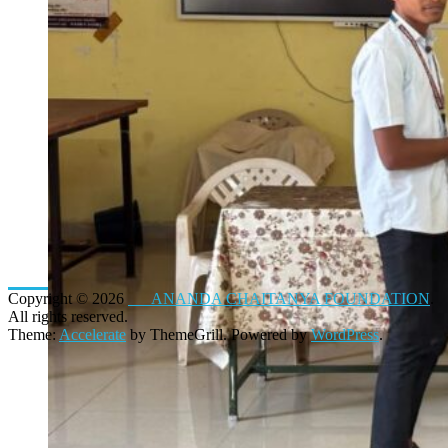
Copyright © 2026
ANANDA CHAITANYA FOUNDATION
.
All rights reserved.
Theme:
Accelerate
by ThemeGrill. Powered by
WordPress
.