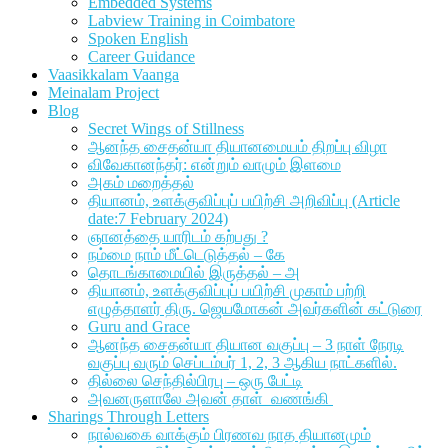
Embedded Systems
Labview Training in Coimbatore
Spoken English
Career Guidance
Vaasikkalam Vaanga
Meinalam Project
Blog
Secret Wings of Stillness
ஆனந்த சைதன்யா தியானமையம் திறப்பு விழா
விவேகானந்தர்: என்றும் வாழும் இளமை
அகம் மறைத்தல்
தியானம், உளக்குவிப்புப் பயிற்சி அறிவிப்பு (Article
date:7 February 2024)
ஞானத்தை யாரிடம் கற்பது ?
நம்மை நாம் மீட்டெடுத்தல் – கே
தொடங்காமையில் இருத்தல் – அ
தியானம், உளக்குவிப்புப் பயிற்சி முகாம் பற்றி
எழுத்தாளர் திரு. ஜெயமோகன் அவர்களின் கட்டுரை
Guru and Grace
ஆனந்த சைதன்யா தியான வகுப்பு – 3 நாள் நேரடி
வகுப்பு வரும் செப்டம்பர் 1, 2, 3 ஆகிய நாட்களில்.
தில்லை செந்தில்பிரபு – ஒரு பேட்டி
அவனருளாலே அவன் தாள் வணங்கி
Sharings Through Letters
நால்வகை வாக்கும் பிரணவ நாத தியானமும்