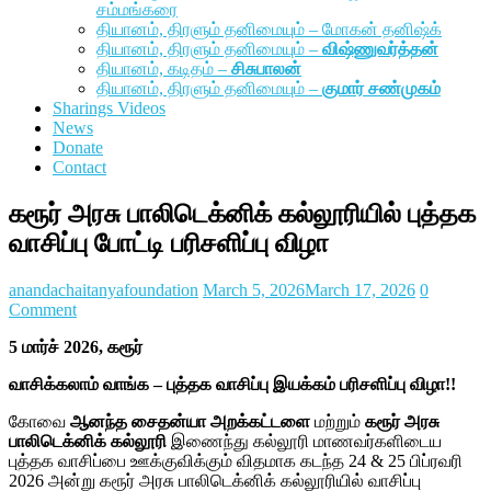
சம்மங்கரை
தியானம், திரளும் தனிமையும் – மோகன் தனிஷ்க்
தியானம், திரளும் தனிமையும் –
விஷ்ணுவர்த்தன்
தியானம், கடிதம் –
சிசுபாலன்
தியானம், திரளும் தனிமையும் –
குமார் சண்முகம்
Sharings Videos
News
Donate
Contact
கரூர் அரசு பாலிடெக்னிக் கல்லூரியில் புத்தக
வாசிப்பு போட்டி பரிசளிப்பு விழா
anandachaitanyafoundation
March 5, 2026
March 17, 2026
0
Comment
5 மார்ச் 2026
,
கரூர்
வாசிக்கலாம் வாங்க – புத்தக வாசிப்பு இயக்கம் பரிசளிப்பு விழா!!
கோவை
ஆனந்த சைதன்யா அறக்கட்டளை
மற்றும்
கரூர் அரசு
பாலிடெக்னிக்
கல்லூரி
இணைந்து கல்லூரி மாணவர்களிடைய
புத்தக வாசிப்பை ஊக்குவிக்கும் விதமாக கடந்த 24 & 25 பிப்ரவரி
2026 அன்று கரூர் அரசு பாலிடெக்னிக் கல்லூரியில் வாசிப்பு