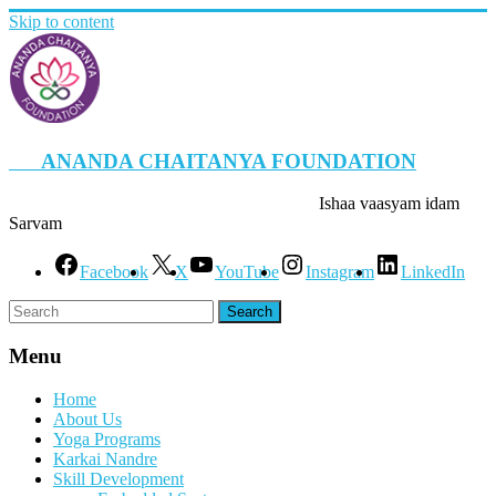
Skip to content
ANANDA CHAITANYA FOUNDATION
Ishaa vaasyam idam
Sarvam
Facebook
X
YouTube
Instagram
LinkedIn
Menu
Home
About Us
Yoga Programs
Karkai Nandre
Skill Development