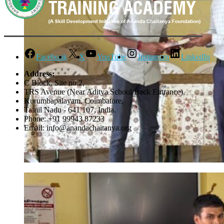
Facebook
X
YouTube
Instagram
LinkedIn
Address:
C Block, Site no.2,
TRS Avenue (Near Aditya School Back Entrance),
Kurumbapalayam, Coimbatore,
Tamil Nadu - 641 107, India.
Phone: +91 99943 87233
Email: info@anandachaitanya.org