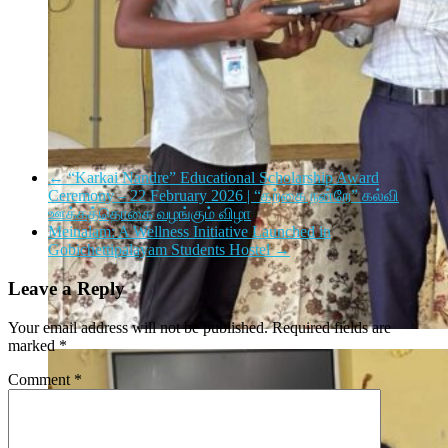
←
“Karkai Nandre” Educational Scholarship Award
Ceremony – 22 February 2026 | “கற்கை நன்றே” கல்வி
ஊக்கத்தொகை வழங்கும் விழா
Meinalam: A Wellness Initiative Launched in
Gobichettipalayam Students Hostel
→
Leave a Reply
Your email address will not be published.
Required fields are
marked
*
Comment
*