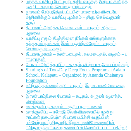
புத்தக வாசிப்பு போட்டி நடத்தியமைக்கு இதயம் கனிந்த
நன்றி – கடிதம், செல்வகுமார்- கரூர்
நூலகம் மேம்படுத்தப்பட்டபின் மாணவர்களிடையே
அதிகரிக்கும் வாசிப்பு பழக்கம் – திரு. செல்வகுமார்,
கரூர்
தியானம் அளித்த கொடைகள் – கடிதம், சித்ரா –
புதுவை
வாசிப்பு எனும் தீபத்தினை நீங்கள் எங்களுக்காக
தந்ததால் நாங்கள் இன்று ஒளிர்கிறோம் – கடிதம்,
செல்வகுமர் – கரூர்
தியானமுகாம் – கண்டடைதல், நலமடைதல், கடிதம் – ப
ராமநாதன்
யோகம் அளித்த மீட்பு– கடிதம், விஷ்வா.உ,கோயம்புத்தூர்
Sharing’s of Two-Day Deep Focus Program at Aalam
School, Kalapatti – Organized by Ananda Chaitanya
Foundation
உயிர் எத்தன்மைத்து? – கடிதம், இராச. மணிமேகலை,
புதுவை
இரண்டாம்நிலை யோகம் – கடிதம், அருண் ஆனந்த்,
சென்னை
உளக்குவிப்பு- கடிதம் – சூரிய நாராயணன்
உளக்குவிப்பு – ஈரோடு வெள்ளிமலையில் மூன்று
நாட்கள் நடைபெற்ற தியான பயிற்சி வகுப்பின்
பங்கேற்பாளர் திருமதி. இராச மணிமேகலையின்
“அருமருந்து” என்ற தலைப்பில் வெளியிடப்பட்ட பகிர்வு!