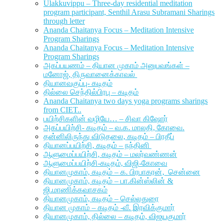
Ulakkuvippu – Three-day residential meditation
program participant, Senthil Arasu Subramani Sharings
through letter
Ananda Chaitanya Focus – Meditation Intensive
Program Sharings
Ananda Chaitanya Focus – Meditation Intensive
Program Sharings
அகப்பயணம் – தியான முகாம் அனுபவங்கள் –
மனோஜ், திருவானைக்காவல்
தியானவகுப்பு- கடிதம்
தில்லை செந்தில்பிரபு – கடிதம்
Ananda Chaitanya two days yoga programs sharings
from CIET..
பயிற்சிகளின் வழியே… – சிவா கிஷோர்
அகப்பயிற்சி- கடிதம் – வ.க. மாலதி, கோவை.
தன்னிலிருந்து விடுதலை, கடிதம் – பிரதீப்
தியானப்பயிற்சி, கடிதம் – நந்தினி
ஆளுமைப்பயிற்சி, கடிதம் – மலர்வண்ணன்
ஆளுமைப்பயிற்சி-கடிதம், விஜி-கோவை
தியானமுகாம், கடிதம் – க. பிரபாகரன், சென்னை
தியானமுகாம், கடிதம் – பா.கின்ஸ்லின் &
ஜி.மாணிக்கவாசகம்
தியானமுகாம், கடிதம் – செல்லதுரை
தியான முகாம் – கடிதம் -வீ. இரவிக்குமார்
தியானமுகாம், தில்லை – கடிதம், விஜயகுமார்