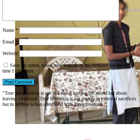
Name
*
Email
*
Website
Save my name, email, and website in this browser for the next
time I comment.
"True renunciation is not just about leaving the world but about
leaving falsehood. True liberation is not merely in external sacrifices
but in selfless action combined with inner freedom.