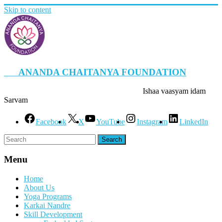
Skip to content
ANANDA CHAITANYA FOUNDATION
Ishaa vaasyam idam
Sarvam
Facebook
X
YouTube
Instagram
LinkedIn
Menu
Home
About Us
Yoga Programs
Karkai Nandre
Skill Development