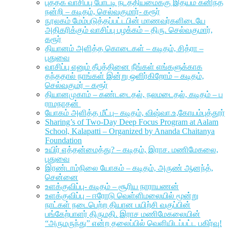
புத்தக வாசிப்பு போட்டி நடத்தியமைக்கு இதயம் கனிந்த
நன்றி – கடிதம், செல்வகுமார்- கரூர்
நூலகம் மேம்படுத்தப்பட்டபின் மாணவர்களிடையே
அதிகரிக்கும் வாசிப்பு பழக்கம் – திரு. செல்வகுமார்,
கரூர்
தியானம் அளித்த கொடைகள் – கடிதம், சித்ரா –
புதுவை
வாசிப்பு எனும் தீபத்தினை நீங்கள் எங்களுக்காக
தந்ததால் நாங்கள் இன்று ஒளிர்கிறோம் – கடிதம்,
செல்வகுமர் – கரூர்
தியானமுகாம் – கண்டடைதல், நலமடைதல், கடிதம் – ப
ராமநாதன்
யோகம் அளித்த மீட்பு– கடிதம், விஷ்வா.உ,கோயம்புத்தூர்
Sharing’s of Two-Day Deep Focus Program at Aalam
School, Kalapatti – Organized by Ananda Chaitanya
Foundation
உயிர் எத்தன்மைத்து? – கடிதம், இராச. மணிமேகலை,
புதுவை
இரண்டாம்நிலை யோகம் – கடிதம், அருண் ஆனந்த்,
சென்னை
உளக்குவிப்பு- கடிதம் – சூரிய நாராயணன்
உளக்குவிப்பு – ஈரோடு வெள்ளிமலையில் மூன்று
நாட்கள் நடைபெற்ற தியான பயிற்சி வகுப்பின்
பங்கேற்பாளர் திருமதி. இராச மணிமேகலையின்
“அருமருந்து” என்ற தலைப்பில் வெளியிடப்பட்ட பகிர்வு!