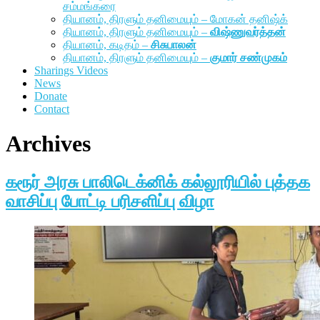
சம்மங்கரை
தியானம், திரளும் தனிமையும் – மோகன் தனிஷ்க்
தியானம், திரளும் தனிமையும் –
விஷ்ணுவர்த்தன்
தியானம், கடிதம் –
சிசுபாலன்
தியானம், திரளும் தனிமையும் –
குமார் சண்முகம்
Sharings Videos
News
Donate
Contact
Archives
கரூர் அரசு பாலிடெக்னிக் கல்லூரியில் புத்தக
வாசிப்பு போட்டி பரிசளிப்பு விழா