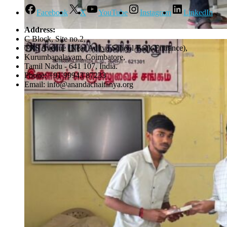
Facebook
X
YouTube
Instagram
LinkedIn
Address:
C Block, Site no.2,
TRS Avenue (Near Aditya School Back Entrance),
Kurumbapalayam, Coimbatore,
Tamil Nadu - 641 107, India.
Phone: +91 99943 87233
Email: info@anandachaitanya.org