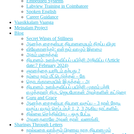
Embedded Systems
Labview Training in Coimbatore
Spoken English
Career Guidance
Vaasikkalam Vaanga
Meinalam Project
Blog
Secret Wings of Stillness
ஆனந்த சைதன்யா தியானமையம் திறப்பு விழா
விவேகானந்தர்: என்றும் வாழும் இளமை
அகம் மறைத்தல்
தியானம், உளக்குவிப்புப் பயிற்சி அறிவிப்பு (Article
date:7 February 2024)
ஞானத்தை யாரிடம் கற்பது ?
நம்மை நாம் மீட்டெடுத்தல் – கே
தொடங்காமையில் இருத்தல் – அ
தியானம், உளக்குவிப்புப் பயிற்சி முகாம் பற்றி
எழுத்தாளர் திரு. ஜெயமோகன் அவர்களின் கட்டுரை
Guru and Grace
ஆனந்த சைதன்யா தியான வகுப்பு – 3 நாள் நேரடி
வகுப்பு வரும் செப்டம்பர் 1, 2, 3 ஆகிய நாட்களில்.
தில்லை செந்தில்பிரபு – ஒரு பேட்டி
அவனருளாலே அவன் தாள் வணங்கி
Sharings Through Letters
நால்வகை வாக்கும் பிரணவ நாத தியானமும்