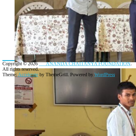
Copyright © 2026
ANANDA CHAITANYA FOUNDATION
.
All rights reserved.
Theme:
Accelerate
by ThemeGrill. Powered by
WordPress
.