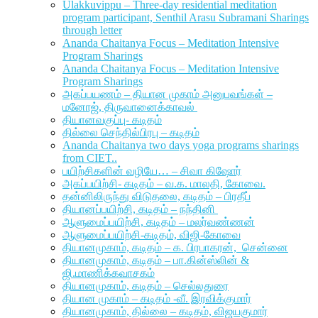
Ulakkuvippu – Three-day residential meditation
program participant, Senthil Arasu Subramani Sharings
through letter
Ananda Chaitanya Focus – Meditation Intensive
Program Sharings
Ananda Chaitanya Focus – Meditation Intensive
Program Sharings
அகப்பயணம் – தியான முகாம் அனுபவங்கள் –
மனோஜ், திருவானைக்காவல்
தியானவகுப்பு- கடிதம்
தில்லை செந்தில்பிரபு – கடிதம்
Ananda Chaitanya two days yoga programs sharings
from CIET..
பயிற்சிகளின் வழியே… – சிவா கிஷோர்
அகப்பயிற்சி- கடிதம் – வ.க. மாலதி, கோவை.
தன்னிலிருந்து விடுதலை, கடிதம் – பிரதீப்
தியானப்பயிற்சி, கடிதம் – நந்தினி
ஆளுமைப்பயிற்சி, கடிதம் – மலர்வண்ணன்
ஆளுமைப்பயிற்சி-கடிதம், விஜி-கோவை
தியானமுகாம், கடிதம் – க. பிரபாகரன், சென்னை
தியானமுகாம், கடிதம் – பா.கின்ஸ்லின் &
ஜி.மாணிக்கவாசகம்
தியானமுகாம், கடிதம் – செல்லதுரை
தியான முகாம் – கடிதம் -வீ. இரவிக்குமார்
தியானமுகாம், தில்லை – கடிதம், விஜயகுமார்