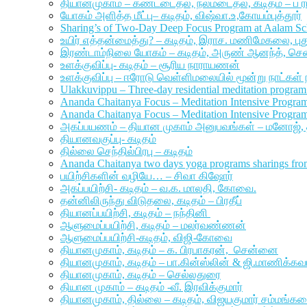
தியானமுகாம் – கண்டடைதல், நலமடைதல், கடிதம் – ப 
யோகம் அளித்த மீட்பு– கடிதம், விஷ்வா.உ,கோயம்புத்தூர்
Sharing’s of Two-Day Deep Focus Program at Aalam Sch
உயிர் எத்தன்மைத்து? – கடிதம், இராச. மணிமேகலை, ப
இரண்டாம்நிலை யோகம் – கடிதம், அருண் ஆனந்த், ச
உளக்குவிப்பு- கடிதம் – சூரிய நாராயணன்
உளக்குவிப்பு – ஈரோடு வெள்ளிமலையில் மூன்று நாட்கள்
Ulakkuvippu – Three-day residential meditation program 
Ananda Chaitanya Focus – Meditation Intensive Progra
Ananda Chaitanya Focus – Meditation Intensive Progra
அகப்பயணம் – தியான முகாம் அனுபவங்கள் – மனோஜ்,
தியானவகுப்பு- கடிதம்
தில்லை செந்தில்பிரபு – கடிதம்
Ananda Chaitanya two days yoga programs sharings fro
பயிற்சிகளின் வழியே… – சிவா கிஷோர்
அகப்பயிற்சி- கடிதம் – வ.க. மாலதி, கோவை.
தன்னிலிருந்து விடுதலை, கடிதம் – பிரதீப்
தியானப்பயிற்சி, கடிதம் – நந்தினி
ஆளுமைப்பயிற்சி, கடிதம் – மலர்வண்ணன்
ஆளுமைப்பயிற்சி-கடிதம், விஜி-கோவை
தியானமுகாம், கடிதம் – க. பிரபாகரன், சென்னை
தியானமுகாம், கடிதம் – பா.கின்ஸ்லின் & ஜி.மாணிக்க
தியானமுகாம், கடிதம் – செல்லதுரை
தியான முகாம் – கடிதம் -வீ. இரவிக்குமார்
தியானமுகாம், தில்லை – கடிதம், விஜயகுமார் சம்மங்கர