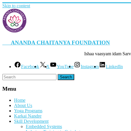
Skip to content
ANANDA CHAITANYA FOUNDATION
Ishaa vaasyam idam Sarv
Facebook
X
YouTube
Instagram
LinkedIn
Menu
Home
About Us
Yoga Programs
Karkai Nandre
Skill Development
Embedded Systems