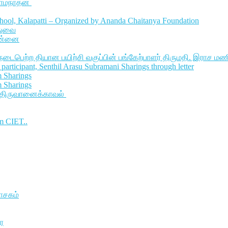
ராமநாதன்
ool, Kalapatti – Organized by Ananda Chaitanya Foundation
ுதுவை
ென்னை
 நடைபெற்ற தியான பயிற்சி வகுப்பின் பங்கேற்பாளர் திருமதி. இராச மண
participant, Senthil Arasu Subramani Sharings through letter
m Sharings
m Sharings
 திருவானைக்காவல்
m CIET..
வாசகம்
ை