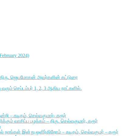
7 February 2024)
ாளர் திரு. ஜெயமோகன் அவர்களின் கட்டுரை
ரும் செப்டம்பர் 1, 2, 3 ஆகிய நாட்களில்.
்றி – கடிதம், செல்வகுமார்- கரூர்
ும் வாசிப்பு பழக்கம் – திரு. செல்வகுமார், கரூர்
ை
ல் நாங்கள் இன்று ஒளிர்கிறோம் – கடிதம், செல்வகுமர் – கரூர்