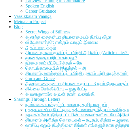
Labview Training in Coimbatore
Spoken English
Career Guidance
Vaasikkalam Vaanga
Meinalam Project
Blog
Secret Wings of Stillness
ஆனந்த சைதன்யா தியானமையம் திறப்பு விழா
விவேகானந்தர்: என்றும் வாழும் இளமை
அகம் மறைத்தல்
தியானம், உளக்குவிப்புப் பயிற்சி அறிவிப்பு (Article date:
ஞானத்தை யாரிடம் கற்பது ?
நம்மை நாம் மீட்டெடுத்தல் – கே
தொடங்காமையில் இருத்தல் – அ
தியானம், உளக்குவிப்புப் பயிற்சி முகாம் பற்றி எழுத்த
Guru and Grace
ஆனந்த சைதன்யா தியான வகுப்பு – 3 நாள் நேரடி வகுப்பு வ
தில்லை செந்தில்பிரபு – ஒரு பேட்டி
அவனருளாலே அவன் தாள் வணங்கி
Sharings Through Letters
நால்வகை வாக்கும் பிரணவ நாத தியானமும்
புத்தக வாசிப்பு போட்டி நடத்தியமைக்கு இதயம் கனிந்த நன
நூலகம் மேம்படுத்தப்பட்டபின் மாணவர்களிடையே அதிகரிக்க
தியானம் அளித்த கொடைகள் – கடிதம், சித்ரா – புதுவ
வாசிப்பு எனும் தீபத்தினை நீங்கள் எங்களுக்காக தந்ததா