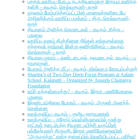
புத்தக வாசிப்பு போட்டி நடத்தியமைக்கு இதயம் கனிந்த
நன்றி – கடிதம், செல்வகுமார்- கரூர்
நூலகம் மேம்படுத்தப்பட்டபின் மாணவர்களிடையே
அதிகரிக்கும் வாசிப்பு பழக்கம் – திரு. செல்வகுமார்,
கரூர்
தியானம் அளித்த கொடைகள் – கடிதம், சித்ரா –
புதுவை
வாசிப்பு எனும் தீபத்தினை நீங்கள் எங்களுக்காக
தந்ததால் நாங்கள் இன்று ஒளிர்கிறோம் – கடிதம்,
செல்வகுமர் – கரூர்
தியானமுகாம் – கண்டடைதல், நலமடைதல், கடிதம் – ப
ராமநாதன்
யோகம் அளித்த மீட்பு– கடிதம், விஷ்வா.உ,கோயம்புத்தூர்
Sharing’s of Two-Day Deep Focus Program at Aalam
School, Kalapatti – Organized by Ananda Chaitanya
Foundation
உயிர் எத்தன்மைத்து? – கடிதம், இராச. மணிமேகலை,
புதுவை
இரண்டாம்நிலை யோகம் – கடிதம், அருண் ஆனந்த்,
சென்னை
உளக்குவிப்பு- கடிதம் – சூரிய நாராயணன்
உளக்குவிப்பு – ஈரோடு வெள்ளிமலையில் மூன்று
நாட்கள் நடைபெற்ற தியான பயிற்சி வகுப்பின்
பங்கேற்பாளர் திருமதி. இராச மணிமேகலையின்
“அருமருந்து” என்ற தலைப்பில் வெளியிடப்பட்ட பகிர்வு!