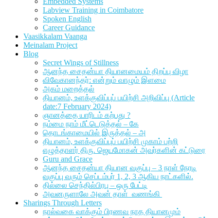
Embedded Systems
Labview Training in Coimbatore
Spoken English
Career Guidance
Vaasikkalam Vaanga
Meinalam Project
Blog
Secret Wings of Stillness
ஆனந்த சைதன்யா தியானமையம் திறப்பு விழா
விவேகானந்தர்: என்றும் வாழும் இளமை
அகம் மறைத்தல்
தியானம், உளக்குவிப்புப் பயிற்சி அறிவிப்பு (Article
date:7 February 2024)
ஞானத்தை யாரிடம் கற்பது ?
நம்மை நாம் மீட்டெடுத்தல் – கே
தொடங்காமையில் இருத்தல் – அ
தியானம், உளக்குவிப்புப் பயிற்சி முகாம் பற்றி
எழுத்தாளர் திரு. ஜெயமோகன் அவர்களின் கட்டுரை
Guru and Grace
ஆனந்த சைதன்யா தியான வகுப்பு – 3 நாள் நேரடி
வகுப்பு வரும் செப்டம்பர் 1, 2, 3 ஆகிய நாட்களில்.
தில்லை செந்தில்பிரபு – ஒரு பேட்டி
அவனருளாலே அவன் தாள் வணங்கி
Sharings Through Letters
நால்வகை வாக்கும் பிரணவ நாத தியானமும்