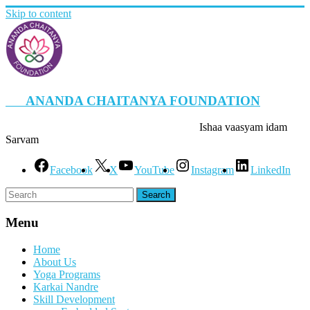
Skip to content
ANANDA CHAITANYA FOUNDATION
Ishaa vaasyam idam
Sarvam
Facebook
X
YouTube
Instagram
LinkedIn
Menu
Home
About Us
Yoga Programs
Karkai Nandre
Skill Development