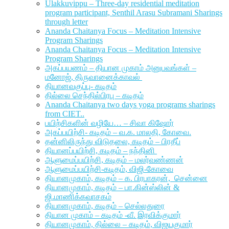
Ulakkuvippu – Three-day residential meditation
program participant, Senthil Arasu Subramani Sharings
through letter
Ananda Chaitanya Focus – Meditation Intensive
Program Sharings
Ananda Chaitanya Focus – Meditation Intensive
Program Sharings
அகப்பயணம் – தியான முகாம் அனுபவங்கள் –
மனோஜ், திருவானைக்காவல்
தியானவகுப்பு- கடிதம்
தில்லை செந்தில்பிரபு – கடிதம்
Ananda Chaitanya two days yoga programs sharings
from CIET..
பயிற்சிகளின் வழியே… – சிவா கிஷோர்
அகப்பயிற்சி- கடிதம் – வ.க. மாலதி, கோவை.
தன்னிலிருந்து விடுதலை, கடிதம் – பிரதீப்
தியானப்பயிற்சி, கடிதம் – நந்தினி
ஆளுமைப்பயிற்சி, கடிதம் – மலர்வண்ணன்
ஆளுமைப்பயிற்சி-கடிதம், விஜி-கோவை
தியானமுகாம், கடிதம் – க. பிரபாகரன், சென்னை
தியானமுகாம், கடிதம் – பா.கின்ஸ்லின் &
ஜி.மாணிக்கவாசகம்
தியானமுகாம், கடிதம் – செல்லதுரை
தியான முகாம் – கடிதம் -வீ. இரவிக்குமார்
தியானமுகாம், தில்லை – கடிதம், விஜயகுமார்