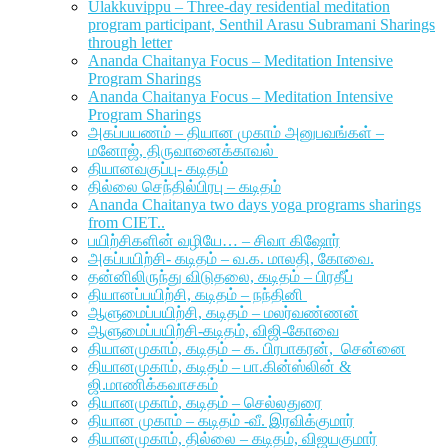
Ulakkuvippu – Three-day residential meditation
program participant, Senthil Arasu Subramani Sharings
through letter
Ananda Chaitanya Focus – Meditation Intensive
Program Sharings
Ananda Chaitanya Focus – Meditation Intensive
Program Sharings
அகப்பயணம் – தியான முகாம் அனுபவங்கள் –
மனோஜ், திருவானைக்காவல்
தியானவகுப்பு- கடிதம்
தில்லை செந்தில்பிரபு – கடிதம்
Ananda Chaitanya two days yoga programs sharings
from CIET..
பயிற்சிகளின் வழியே… – சிவா கிஷோர்
அகப்பயிற்சி- கடிதம் – வ.க. மாலதி, கோவை.
தன்னிலிருந்து விடுதலை, கடிதம் – பிரதீப்
தியானப்பயிற்சி, கடிதம் – நந்தினி
ஆளுமைப்பயிற்சி, கடிதம் – மலர்வண்ணன்
ஆளுமைப்பயிற்சி-கடிதம், விஜி-கோவை
தியானமுகாம், கடிதம் – க. பிரபாகரன், சென்னை
தியானமுகாம், கடிதம் – பா.கின்ஸ்லின் &
ஜி.மாணிக்கவாசகம்
தியானமுகாம், கடிதம் – செல்லதுரை
தியான முகாம் – கடிதம் -வீ. இரவிக்குமார்
தியானமுகாம், தில்லை – கடிதம், விஜயகுமார்