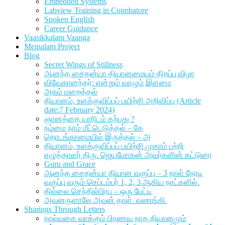
Embedded Systems
Labview Training in Coimbatore
Spoken English
Career Guidance
Vaasikkalam Vaanga
Meinalam Project
Blog
Secret Wings of Stillness
ஆனந்த சைதன்யா தியானமையம் திறப்பு விழா
விவேகானந்தர்: என்றும் வாழும் இளமை
அகம் மறைத்தல்
தியானம், உளக்குவிப்புப் பயிற்சி அறிவிப்பு (Article
date:7 February 2024)
ஞானத்தை யாரிடம் கற்பது ?
நம்மை நாம் மீட்டெடுத்தல் – கே
தொடங்காமையில் இருத்தல் – அ
தியானம், உளக்குவிப்புப் பயிற்சி முகாம் பற்றி
எழுத்தாளர் திரு. ஜெயமோகன் அவர்களின் கட்டுரை
Guru and Grace
ஆனந்த சைதன்யா தியான வகுப்பு – 3 நாள் நேரடி
வகுப்பு வரும் செப்டம்பர் 1, 2, 3 ஆகிய நாட்களில்.
தில்லை செந்தில்பிரபு – ஒரு பேட்டி
அவனருளாலே அவன் தாள் வணங்கி
Sharings Through Letters
நால்வகை வாக்கும் பிரணவ நாத தியானமும்