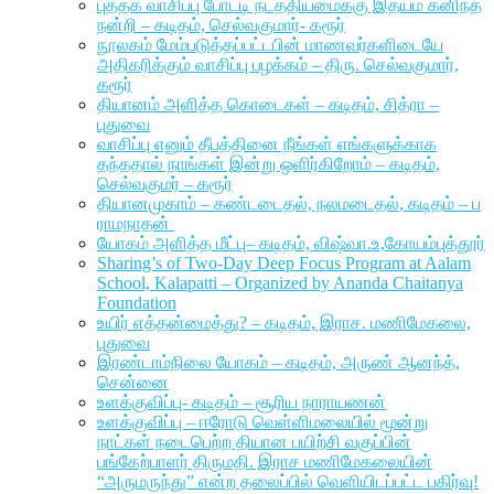
புத்தக வாசிப்பு போட்டி நடத்தியமைக்கு இதயம் கனிந்த
நன்றி – கடிதம், செல்வகுமார்- கரூர்
நூலகம் மேம்படுத்தப்பட்டபின் மாணவர்களிடையே
அதிகரிக்கும் வாசிப்பு பழக்கம் – திரு. செல்வகுமார்,
கரூர்
தியானம் அளித்த கொடைகள் – கடிதம், சித்ரா –
புதுவை
வாசிப்பு எனும் தீபத்தினை நீங்கள் எங்களுக்காக
தந்ததால் நாங்கள் இன்று ஒளிர்கிறோம் – கடிதம்,
செல்வகுமர் – கரூர்
தியானமுகாம் – கண்டடைதல், நலமடைதல், கடிதம் – ப
ராமநாதன்
யோகம் அளித்த மீட்பு– கடிதம், விஷ்வா.உ,கோயம்புத்தூர்
Sharing’s of Two-Day Deep Focus Program at Aalam
School, Kalapatti – Organized by Ananda Chaitanya
Foundation
உயிர் எத்தன்மைத்து? – கடிதம், இராச. மணிமேகலை,
புதுவை
இரண்டாம்நிலை யோகம் – கடிதம், அருண் ஆனந்த்,
சென்னை
உளக்குவிப்பு- கடிதம் – சூரிய நாராயணன்
உளக்குவிப்பு – ஈரோடு வெள்ளிமலையில் மூன்று
நாட்கள் நடைபெற்ற தியான பயிற்சி வகுப்பின்
பங்கேற்பாளர் திருமதி. இராச மணிமேகலையின்
“அருமருந்து” என்ற தலைப்பில் வெளியிடப்பட்ட பகிர்வு!