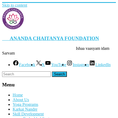
Skip to content
ANANDA CHAITANYA FOUNDATION
Ishaa vaasyam idam
Sarvam
Facebook
X
YouTube
Instagram
LinkedIn
Menu
Home
About Us
Yoga Programs
Karkai Nandre
Skill Development