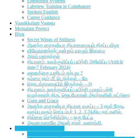
Embedded Systems
Labview Training in Coimbatore
Spoken English
Career Guidance
Vaasikkalam Vaanga
Meinalam Project
Blog
Secret Wings of Stillness
ஆனந்த சைதன்யா தியானமையம் திறப்பு விழா
விவேகானந்தர்: என்றும் வாழும் இளமை
அகம் மறைத்தல்
தியானம், உளக்குவிப்புப் பயிற்சி அறிவிப்பு (Article
date:7 February 2024)
ஞானத்தை யாரிடம் கற்பது ?
நம்மை நாம் மீட்டெடுத்தல் – கே
தொடங்காமையில் இருத்தல் – அ
தியானம், உளக்குவிப்புப் பயிற்சி முகாம் பற்றி
எழுத்தாளர் திரு. ஜெயமோகன் அவர்களின் கட்டுரை
Guru and Grace
ஆனந்த சைதன்யா தியான வகுப்பு – 3 நாள் நேரடி
வகுப்பு வரும் செப்டம்பர் 1, 2, 3 ஆகிய நாட்களில்.
தில்லை செந்தில்பிரபு – ஒரு பேட்டி
அவனருளாலே அவன் தாள் வணங்கி
Sharings Through Letters
நால்வகை வாக்கும் பிரணவ நாத தியானமும்