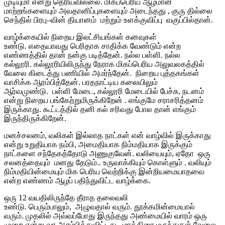
முடியுமா என்று தெரியவில்லை. மிகப்பெரிய ஆழமான
மாற்றங்களையும் அவதானிப்புகளையும் அடைந்தது , குரு தில்லை
செந்தில் பிரபு–வின் தியானம் மற்றும் உளக்குவிப்பு வகுப்பில்தான்.
வாழ்க்கையில் நிறைய இலட்சியங்கள் கனவுகள்
உண்டு. எதையாவது பெரிதாக சாதிக்க வேண்டும் என்ற
எண்ணத்தில் தான் நன்கு படித்தேன். நல்ல பள்ளி. நல்ல
கல்லூரி. கல்லூரியிலிருந்து நேராக மிகப்பெரிய அலுவலகத்தில்
வேலை கிடைத்து பணியில் அமர்ந்தேன். நிறைய புத்தகங்கள்
வாசிக்க ஆரம்பித்தேன். பரதநாட்டிய கலையிலும்
ஆர்வமுண்டு. பள்ளி மேடை, கல்லூரி மேடையில் பேச்சு, நடனம்
என்று நிறைய பங்கேற்றுமிருக்கிறேன் . எங்குமே சராசரித்தனம்
இருக்காது. கூட்டத்தில் தனி கல் சரிவது போல தான் எங்கும்
இருந்திருக்கிறேன்.
மனச்சலனம், வலிகள் இல்லாத நாட்கள் என் வாழ்வில் இருக்காது
என்று உறுதியாக நம்பி, அமைதியாக நிம்மதியாக இருக்கும்
நாட்களை சந்தேகத்தோடு அணுகுவேன். வலியையும், ஏதோ ஒரு
சலனத்தையும் மனது தேடும்.. உருவாக்கியும் கொள்ளும் . வலியும்
நிம்மதியின்மையும் மிக பெரிய வெற்றிக்கு இன்றியமையாதவை
என்ற எண்ணம் ஆழப் பதிந்துவிட்ட வாழ்க்கை.
ஒரு 12 வயதிலிருந்தே தீராத தலைவலி
உண்டு. பெரும்பாலும், அழுவதால் வரும். தூக்கமின்மையால்
வரும். முதலில் அவ்வப்போது இருந்தது அண்மையில் வாரம் ஒரு
முறை என்று வர ஆரம்பித்துவிட்டது. மாத்திரை மருந்துகள் வேலை