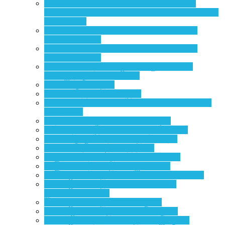
Ulakkuvippu – Three-day residential meditation
program participant, Senthil Arasu Subramani Sharings
through letter
Ananda Chaitanya Focus – Meditation Intensive
Program Sharings
Ananda Chaitanya Focus – Meditation Intensive
Program Sharings
அகப்பயணம் – தியான முகாம் அனுபவங்கள் –
மனோஜ், திருவானைக்காவல்
தியானவகுப்பு- கடிதம்
தில்லை செந்தில்பிரபு – கடிதம்
Ananda Chaitanya two days yoga programs sharings
from CIET..
பயிற்சிகளின் வழியே… – சிவா கிஷோர்
அகப்பயிற்சி- கடிதம் – வ.க. மாலதி, கோவை.
தன்னிலிருந்து விடுதலை, கடிதம் – பிரதீப்
தியானப்பயிற்சி, கடிதம் – நந்தினி
ஆளுமைப்பயிற்சி, கடிதம் – மலர்வண்ணன்
ஆளுமைப்பயிற்சி-கடிதம், விஜி-கோவை
தியானமுகாம், கடிதம் – க. பிரபாகரன், சென்னை
தியானமுகாம், கடிதம் – பா.கின்ஸ்லின் &
ஜி.மாணிக்கவாசகம்
தியானமுகாம், கடிதம் – செல்லதுரை
தியான முகாம் – கடிதம் -வீ. இரவிக்குமார்
தியானமுகாம், தில்லை – கடிதம், விஜயகுமார்