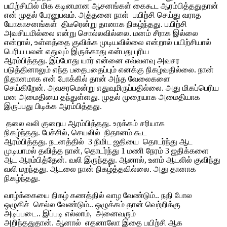
பயிற்சியில் மிக கடினமான ஆசனங்கள் கைகூட ஆரம்பித்ததுதான்
என் முதல் பேரனுபவம். அத்தனை நாள் பயிற்சி செய்து வராத
யோகாசனங்கள் திடீரென்று தானாக நிகழ்ந்தது. பயிற்சி
அவசியமில்லை என்று சொல்லவில்லை. மனம் சீராக இல்லை
என்றால், உள்ளத்தை குவிக்க முடியவில்லை என்றால் பயிற்சியால்
பெரிய பலன் எதுவும் இருக்காது என்பது புரிய
ஆரம்பித்தது. இப்போது யார் என்னை எவ்வளவு அவசர
படுத்தினாலும் எந்த பதைபதைப்பும் எனக்கு நிகழ்வதில்லை. நான்
நிதானமாக என் போக்கில் தான் அந்த வேலைகளை
செய்கிறேன். அவசரமென்று எதுவுமிருப்பதில்லை. அது மிகப்பெரிய
மன அமைதியை தந்துள்ளது. முதல் முறையாக அமைதியாக
இருப்பது பிடிக்க ஆரம்பித்தது.
தலை வலி குறைய ஆரம்பித்தது. உறக்கம் சரியாக
நிகழ்ந்தது. பேச்சில், செயலில் நிதானம் கூட
ஆரம்பித்தது. நடனத்தில் 3 நிமிட ஜதியை தொடர்ந்து ஆட
முடியாமல் தவித்த நான், தொடர்ந்து 1 மணி நேரம் 3 ஜதிக்களை
ஆட ஆரம்பித்தேன். வலி இருந்தது. ஆனால், உளம் ஆடலில் குவிந்து
வலி மறந்தது. ஆடலை நான் நிகழ்த்தவில்லை. அது தானாக
நிகழ்ந்தது.
வாழ்க்கையை நிகழ் கணத்தில் வாழ வேண்டும்.. நதி போல
ஒழுகிச் செல்ல வேண்டும்.. ஒழுக்கம் தான் வெற்றிக்கு
அடிப்படை.. இப்படி எல்லாம், அனைவரும்
அறிந்ததுதான். ஆனால் எதனாலோ இதை பயிற்சி ஆக