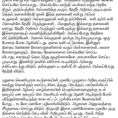
செய்யவே செய்யாது.. மிகப்பெரிய வாந்தி மயக்கம் வந்த பிறகே
தீரும். குடும்பத்தில் அம்மாவிற்கு வரும். தேநீர் அதிகம் குடிப்பதால்
பித்தம் தலைக்கேறி தான் இந்த தலைவலி என்று அம்மா
கூறுவாள். நானும் அவ்வாறுதான் என்று நம்பினேன். என் தம்பி என்
அளவுக்கே தேநீர் அருந்துவான் , அவனுக்கு இவ்வாறு தலைவலி
வராது. தேநீர் அதிகம் அருந்தும் பலபேருக்கு இவ்வாறு தலைவலி
இல்லாததையும் கவனித்திருக்கிறேன். அவ்வப்போது தேநீரை
விட்டுவிடுவேன். அனால் வெகுநாள் தாக்கு பிடிக்கமுடியாது. ஒரு
போதை போல ஆகிவிட்டது. தலை வலி மட்டுமல்ல, இன்னும்
நிறைய harmone கோளாறுகளினால் வரும் பிரச்சனைகள், சுவாச
கோளாறுகளும், நிறைய வேலைகளை செவ்வனே செய்ய
விடாது. எதையும் தொடர்ந்து ஒழுங்காகவோ, சுகமாகவோ செய்ய
முடியாது. இரண்டு நாளில் எரிச்சல் கூடிவிடும் அல்லது
சலிப்படைந்து விடும். தங்களுடைய தன்மீட்சி புத்தகம் அவ்வப்போது
தேற்றி விடும்.
புதுவை வெண்முரசு கூடுகையின் மூலமே முழுமை அறிவு வகுப்பில்
கலந்து கொள்ளும் வாய்ப்பு கிடைத்தது. பிரபந்தம், மரபிலக்கியம்
இதில்தான் ஆர்வம். வாழ்க்கையின் பெருங்கனவுகளுக்கு உடல்
நலமும் மன நலமும் மிக அவசியம் என்பது ஆணி அடித்தாற் போல்
புரிந்துகொண்டிருந்த கால கட்டம். முக்கியமான வேலையின்
போது , உடலோ மனமோ பழிவாங்கிவிடும். அழகான அனுபவத்தை
சீர்குலைய செய்து விடும். திருமதி இராச.மணிமேகலை மூலமே குரு
தில்லை செந்தில் பிரபு–வின் அறிமுகம் கிட்டியது. அவர் அந்த
வகுப்பிற்கு சென்ற பிறகு தேநீர் பிடிக்காமல் போய்விட்டதாக