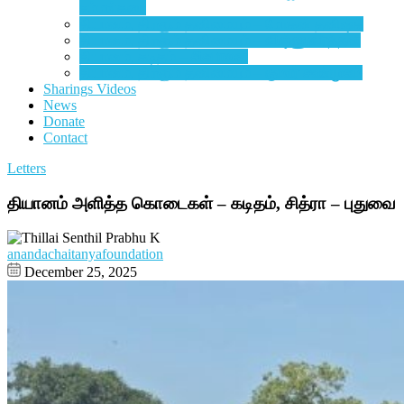
சம்மங்கரை
தியானம், திரளும் தனிமையும் – மோகன் தனிஷ்க்
தியானம், திரளும் தனிமையும் –
விஷ்ணுவர்த்தன்
தியானம், கடிதம் –
சிசுபாலன்
தியானம், திரளும் தனிமையும் –
குமார் சண்முகம்
Sharings Videos
News
Donate
Contact
Letters
தியானம் அளித்த கொடைகள் – கடிதம், சித்ரா – புதுவை
anandachaitanyafoundation
December 25, 2025