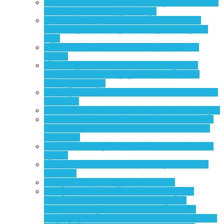
புத்தக வாசிப்பு போட்டி நடத்தியமைக்கு இதயம் கனிந்த
நன்றி – கடிதம், செல்வகுமார்- கரூர்
நூலகம் மேம்படுத்தப்பட்டபின் மாணவர்களிடையே
அதிகரிக்கும் வாசிப்பு பழக்கம் – திரு. செல்வகுமார்,
கரூர்
தியானம் அளித்த கொடைகள் – கடிதம், சித்ரா –
புதுவை
வாசிப்பு எனும் தீபத்தினை நீங்கள் எங்களுக்காக
தந்ததால் நாங்கள் இன்று ஒளிர்கிறோம் – கடிதம்,
செல்வகுமர் – கரூர்
தியானமுகாம் – கண்டடைதல், நலமடைதல், கடிதம் – ப
ராமநாதன்
யோகம் அளித்த மீட்பு– கடிதம், விஷ்வா.உ,கோயம்புத்தூர்
Sharing’s of Two-Day Deep Focus Program at Aalam
School, Kalapatti – Organized by Ananda Chaitanya
Foundation
உயிர் எத்தன்மைத்து? – கடிதம், இராச. மணிமேகலை,
புதுவை
இரண்டாம்நிலை யோகம் – கடிதம், அருண் ஆனந்த்,
சென்னை
உளக்குவிப்பு- கடிதம் – சூரிய நாராயணன்
உளக்குவிப்பு – ஈரோடு வெள்ளிமலையில் மூன்று
நாட்கள் நடைபெற்ற தியான பயிற்சி வகுப்பின்
பங்கேற்பாளர் திருமதி. இராச மணிமேகலையின்
“அருமருந்து” என்ற தலைப்பில் வெளியிடப்பட்ட பகிர்வு!