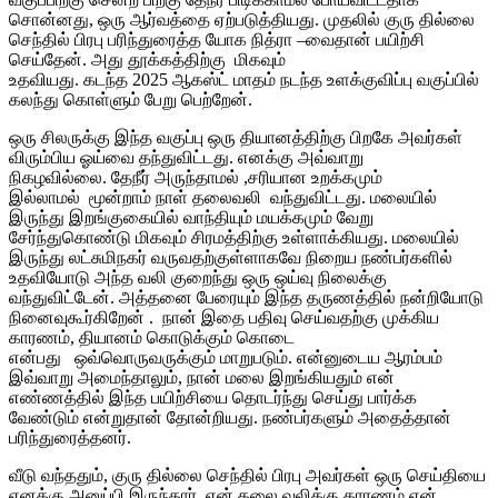
சொன்னது, ஒரு ஆர்வத்தை ஏற்படுத்தியது. முதலில் குரு தில்லை
செந்தில் பிரபு பரிந்துரைத்த யோக நித்ரா –வைதான் பயிற்சி
செய்தேன். அது தூக்கத்திற்கு மிகவும்
உதவியது. கடந்த 2025 ஆகஸ்ட் மாதம் நடந்த உளக்குவிப்பு வகுப்பில்
கலந்து கொள்ளும் பேறு பெற்றேன்.
ஒரு சிலருக்கு இந்த வகுப்பு ஒரு தியானத்திற்கு பிறகே அவர்கள்
விரும்பிய ஓய்வை தந்துவிட்டது. எனக்கு அவ்வாறு
நிகழவில்லை. தேநீர் அருந்தாமல் ,சரியான உறக்கமும்
இல்லாமல் மூன்றாம் நாள் தலைவலி வந்துவிட்டது. மலையில்
இருந்து இறங்குகையில் வாந்தியும் மயக்கமும் வேறு
சேர்ந்துகொண்டு மிகவும் சிரமத்திற்கு உள்ளாக்கியது. மலையில்
இருந்து லட்சுமிநகர் வருவதற்குள்ளாகவே நிறைய நண்பர்களில்
உதவியோடு அந்த வலி குறைந்து ஒரு ஒய்வு நிலைக்கு
வந்துவிட்டேன். அத்தனை பேரையும் இந்த தருணத்தில் நன்றியோடு
நினைவுகூர்கிறேன் . நான் இதை பதிவு செய்வதற்கு முக்கிய
காரணம், தியானம் கொடுக்கும் கொடை
என்பது ஒவ்வொருவருக்கும் மாறுபடும். என்னுடைய ஆரம்பம்
இவ்வாறு அமைந்தாலும், நான் மலை இறங்கியதும் என்
எண்ணத்தில் இந்த பயிற்சியை தொடர்ந்து செய்து பார்க்க
வேண்டும் என்றுதான் தோன்றியது. நண்பர்களும் அதைத்தான்
பரிந்துரைத்தனர்.
வீடு வந்ததும், குரு தில்லை செந்தில் பிரபு அவர்கள் ஒரு செய்தியை
எனக்கு அனுப்பி இருந்தார். என் தலை வலிக்கு காரணம் என்