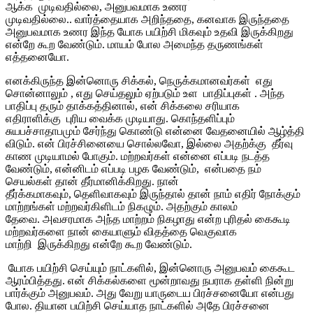
ஆக்க முடிவதில்லை, அனுபவமாக உணர
முடிவதில்லை.. வார்த்தையாக அறிந்ததை, கனவாக இருந்ததை
அனுபவமாக உணர இந்த யோக பயிற்சி மிகவும் உதவி இருக்கிறது
என்றே கூற வேண்டும். மாயம் போல அமைந்த தருணங்கள்
எத்தனையோ.
எனக்கிருந்த இன்னொரு சிக்கல், நெருக்கமானவர்கள் எது
சொன்னாலும் , எது செய்தலும் ஏற்படும் உள பாதிப்புகள் . அந்த
பாதிப்பு தரும் தாக்கத்தினால், என் சிக்கலை சரியாக
எதிராளிக்கு புரிய வைக்க முடியாது. கொந்தளிப்பும்
சுயபச்சாதாபமும் சேர்ந்து கொண்டு என்னை வேதனையில் ஆழ்த்தி
விடும். என் பிரச்சினையை சொல்லவோ, இல்லை அதற்க்கு தீர்வு
காண முடியாமல் போகும். மற்றவர்கள் என்னை எப்படி நடத்த
வேண்டும், என்னிடம் எப்படி பழக வேண்டும், என்பதை நம்
செயல்கள் தான் தீர்மானிக்கிறது. நான்
தீர்க்கமாகவும், தெளிவாகவும் இருந்தால் தான் நாம் எதிர் நோக்கும்
மாற்றங்கள் மற்றவர்கிளிடம் நிகழும். அதற்கும் காலம்
தேவை. அவசரமாக அந்த மாற்றம் நிகழாது என்ற புரிதல் கைகூடி
மற்றவர்களை நான் கையாளும் விதத்தை வெகுவாக
மாற்றி இருக்கிறது என்றே கூற வேண்டும்.
யோக பயிற்சி செய்யும் நாட்களில், இன்னொரு அனுபவம் கைகூட
ஆரம்பித்தது. என் சிக்கல்களை மூன்றாவது நபராக தள்ளி நின்று
பார்க்கும் அனுபவம். அது வேறு யாருடைய பிரச்சனையோ என்பது
போல. தியான பயிற்சி செய்யாத நாட்களில் அதே பிரச்சனை