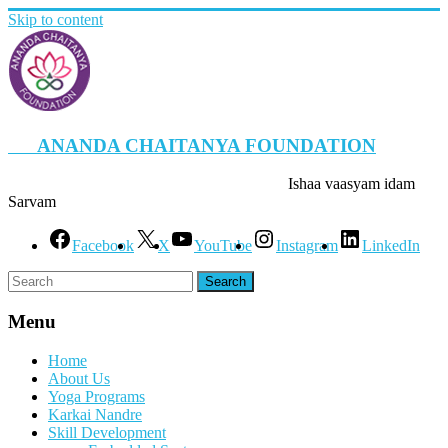
Skip to content
ANANDA CHAITANYA FOUNDATION
Ishaa vaasyam idam
Sarvam
Facebook
X
YouTube
Instagram
LinkedIn
Menu
Home
About Us
Yoga Programs
Karkai Nandre
Skill Development