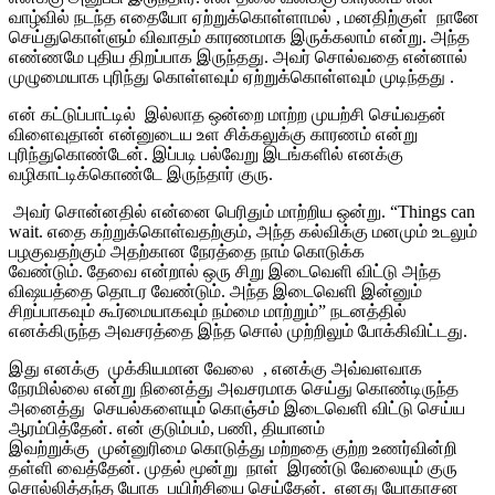
வாழ்வில் நடந்த எதையோ ஏற்றுக்கொள்ளாமல் , மனதிற்குள் நானே
செய்துகொள்ளும் விவாதம் காரணமாக இருக்கலாம் என்று. அந்த
எண்ணமே புதிய திறப்பாக இருந்தது. அவர் சொல்வதை என்னால்
முழுமையாக புரிந்து கொள்ளவும் ஏற்றுக்கொள்ளவும் முடிந்தது .
என் கட்டுப்பாட்டில் இல்லாத ஒன்றை மாற்ற முயற்சி செய்வதன்
விளைவுதான் என்னுடைய உள சிக்கலுக்கு காரணம் என்று
புரிந்துகொண்டேன். இப்படி பல்வேறு இடங்களில் எனக்கு
வழிகாட்டிக்கொண்டே இருந்தார் குரு.
அவர் சொன்னதில் என்னை பெரிதும் மாற்றிய ஒன்று. “Things can
wait. எதை கற்றுக்கொள்வதற்கும், அந்த கல்விக்கு மனமும் உடலும்
பழகுவதற்கும் அதற்கான நேரத்தை நாம் கொடுக்க
வேண்டும். தேவை என்றால் ஒரு சிறு இடைவெளி விட்டு அந்த
விஷயத்தை தொடர வேண்டும். அந்த இடைவெளி இன்னும்
சிறப்பாகவும் கூர்மையாகவும் நம்மை மாற்றும்” நடனத்தில்
எனக்கிருந்த அவசரத்தை இந்த சொல் முற்றிலும் போக்கிவிட்டது.
இது எனக்கு முக்கியமான வேலை , எனக்கு அவ்வளவாக
நேரமில்லை என்று நினைத்து அவசரமாக செய்து கொண்டிருந்த
அனைத்து செயல்களையும் கொஞ்சம் இடைவெளி விட்டு செய்ய
ஆரம்பித்தேன். என் குடும்பம், பணி, தியானம்
இவற்றுக்கு முன்னுரிமை கொடுத்து மற்றதை குற்ற உணர்வின்றி
தள்ளி வைத்தேன். முதல் மூன்று நாள் இரண்டு வேலையும் குரு
சொல்லித்தந்த யோக பயிற்சியை செய்தேன். எனது யோகாசன