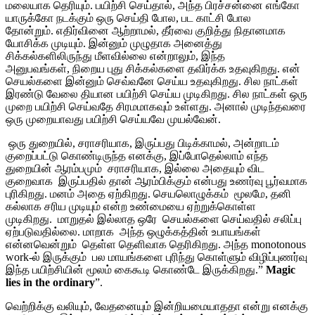
மலையாக தெரியும். பயிற்சி செய்தால், அந்த பிரச்சன்னை எங்கோ
யாருக்கோ நடக்கும் ஒரு செய்தி போல, பட காட்சி போல
தோன்றும். எதிர்வினை ஆற்றாமல், தீர்வை குறித்து நிதானமாக
யோசிக்க முடியும். இன்னும் முழுதாக அனைத்து
சிக்கல்களிலிருந்து மீளவில்லை என்றாலும், இந்த
அனுபவங்கள், நிறைய புது சிக்கல்களை தவிர்க்க உதவுகிறது. என்
செயல்களை இன்னும் செவ்வனே செய்ய உதவுகிறது. சில நாட்கள்
இரண்டு வேலை தியான பயிற்சி செய்ய முடிகிறது. சில நாட்கள் ஒரு
முறை பயிற்சி செய்வதே சிரமமாகவும் உள்ளது. அனால் முடிந்தவரை
ஒரு முறையாவது பயிற்சி செய்யவே முயல்வேன்.
ஒரு துறையில், சராசரியாக, இருப்பது பிடிக்காமல், அன்றாடம்
குறைப்பட்டு கொண்டிருந்த எனக்கு, இப்போதெல்லாம் எந்த
துறையின் ஆரம்பமும் சராசரியாக, இல்லை அதையும் விட
குறைவாக இருப்பதில் தான் ஆரம்பிக்கும் என்பது உணர்வு பூர்வமாக
புரிகிறது. மனம் அதை ஏற்கிறது. செயலொழுக்கம் மூலமே, தனி
கல்லாக சரிய முடியும் என்ற உண்மையை ஏற்றுக்கொள்ள
முடிகிறது. மாறுதல் இல்லாத ஒரே செயல்களை செய்வதில் சலிப்பு
ஏற்படுவதில்லை. மாறாக அந்த ஒழுக்கத்தின் உபாயங்கள்
என்னவென்றும் தெள்ள தெளிவாக தெரிகிறது. அந்த monotonous
work-ல் இருக்கும் பல மாயங்களை புரிந்து கொள்ளும் விழிப்புணர்வு
இந்த பயிற்சியின் மூலம் கைகூடி கொண்டே இருக்கிறது.”
Magic
lies in the ordinary
”.
வெற்றிக்கு வலியும், வேதனையும் இன்றியமையாததா என்று எனக்கு