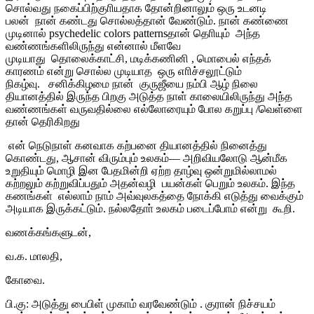
சொல்வது நகைப்பிற்குாியதாக தோன்றினாலும் ஒரு உடனடி
பலன் நான் கண்டது சொல்லத்தான் வேண்டும். நான் கண்ணை
முடினால் psychedelic colors patternsதான் தொியும் அந்த
வண்ணங்களிலிருந்து என்னால் மீளவே
முடியாது தொலைக்காட்சி, மடிக்கணினி , மொபைல் எந்தக்
காரணம் என்று சொல்ல முடியாத ஒரு எாிச்சலூட்டும்
நிகழ்வு. சனிக்கிழமை நான் குருஜீயை நம்பி ஆழ் நிலை
தியானத்தில் இருந்த பிறகு அடுத்த நாள் காலையிலிருந்து அந்த
வண்ணங்கள் வருவதில்லை எல்லோரையும் போல கறுப்பு /வெள்ளை
தான் தெரிகிறது
என் நெடுநாள் கனவாக கற்பனை தியானத்தில் நினைத்து
கொண்டது, ஆசான் விரும்பும் உலகம்— அறிவியலோடு ஆன்மீக
உறுதியும் மொழி இன பேதமின்றி ஏற்ற தாழ்வு ஒன்றுமில்லாமல்
கற்றலும் கற்றுவிப்பதும் அதன்வழி பயன்கள் பெறும் உலகம். இந்த
கணங்கள் எல்லாம் நாம் அவ்வுலகத்தை நோக்கி எடுத்து வைக்கும்
அடியாக இருக்கட்டும். நல்லதோா் உலகம் படைப்போம் என்று கூறி.
வணக்கங்களுடன்,
வ.க. மாலதி,
கோவை.
பி.கு: அடுத்து பைபிள் முகாம் வரவேண்டும் . குரான் நிச்சயம்