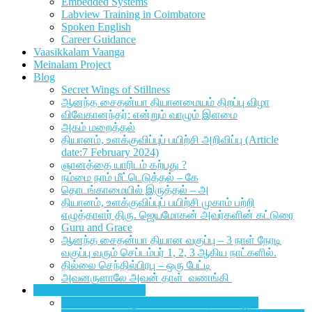
Embedded Systems
Labview Training in Coimbatore
Spoken English
Career Guidance
Vaasikkalam Vaanga
Meinalam Project
Blog
Secret Wings of Stillness
ஆனந்த சைதன்யா தியானமையம் திறப்பு விழா
விவேகானந்தர்: என்றும் வாழும் இளமை
அகம் மறைத்தல்
தியானம், உளக்குவிப்புப் பயிற்சி அறிவிப்பு (Article
date:7 February 2024)
ஞானத்தை யாரிடம் கற்பது ?
நம்மை நாம் மீட்டெடுத்தல் – கே
தொடங்காமையில் இருத்தல் – அ
தியானம், உளக்குவிப்புப் பயிற்சி முகாம் பற்றி
எழுத்தாளர் திரு. ஜெயமோகன் அவர்களின் கட்டுரை
Guru and Grace
ஆனந்த சைதன்யா தியான வகுப்பு – 3 நாள் நேரடி
வகுப்பு வரும் செப்டம்பர் 1, 2, 3 ஆகிய நாட்களில்.
தில்லை செந்தில்பிரபு – ஒரு பேட்டி
அவனருளாலே அவன் தாள் வணங்கி
Sharings Through Letters
நால்வகை வாக்கும் பிரணவ நாத தியானமும்