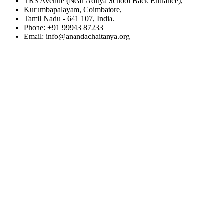
TRS Avenue (Near Aditya School Back Entrance),
Kurumbapalayam, Coimbatore,
Tamil Nadu - 641 107, India.
Phone: +91 99943 87233
Email: info@anandachaitanya.org