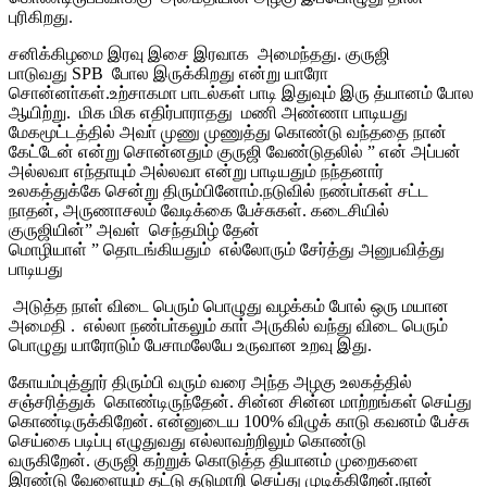
புரிகிறது.
சனிக்கிழமை இரவு இசை இரவாக அமைந்தது. குருஜி
பாடுவது SPB போல இருக்கிறது என்று யாரோ
சொன்னா்கள்.உற்சாகமா பாடல்கள் பாடி இதுவும் இரு த்யானம் போல
ஆயிற்று. மிக மிக எதிர்பாராதது மணி அண்ணா பாடியது
மேகமூட்டத்தில் அவா் முணு முணுத்து கொண்டு வந்ததை நான்
கேட்டேன் என்று சொன்னதும் குருஜி வேண்டுதலில் ” என் அப்பன்
அல்லவா எந்தாயும் அல்லவா என்று பாடியதும் நந்தனார்
உலகத்துக்கே சென்று திரும்பினோம்.நடுவில் நண்பா்கள் சட்ட
நாதன், அருணாசலம் வேடிக்கை பேச்சுகள். கடைசியில்
குருஜியின்” அவள் செந்தமிழ் தேன்
மொழியாள் ” தொடங்கியதும் எல்லோரும் சேர்த்து அனுபவித்து
பாடியது
அடுத்த நாள் விடை பெரும் பொழுது வழக்கம் போல் ஒரு மயான
அமைதி . எல்லா நண்பா்கலும் காா் அருகில் வந்து விடை பெரும்
பொழுது யாரோடும் பேசாமலேயே உருவான உறவு இது.
கோயம்புத்தூர் திரும்பி வரும் வரை அந்த அழகு உலகத்தில்
சஞ்சரித்துக் கொண்டிருந்தேன். சின்ன சின்ன மாற்றங்கள் செய்து
கொண்டிருக்கிறேன். என்னுடைய 100% விழுக் காடு கவனம் பேச்சு
செய்கை படிப்பு எழுதுவது எல்லாவற்றிலும் கொண்டு
வருகிறேன். குருஜி கற்றுக் கொடுத்த தியானம் முறைகளை
இரண்டு வேளையும் தட்டு தடுமாறி செய்து முடிக்கிறேன்.நான்