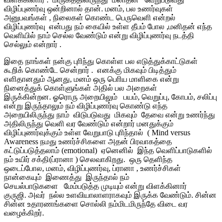
விழிப்புணர்வு ஒன்றினால் தான். மனம், பல உணர்வுகள்
அனுபவங்கள் , நிலைகள் கொண்ட பெருவெளி என்றல்
விழிப்புணர்வு என்பது நம் கையில் உள்ள தீபம் போல ,மனிதன் எந்த
வெளியில் நாம் செல்ல வேண்டும் என்று விழிப்புணர்வு நடத்தி
செல்லும் என்றார் .
இதை நாங்கள் நன்கு புாிந்து கொள்ள பல எடுத்துக்காட்டுகள்
கூறிக் கொண்டே சென்றார் . எனக்கு மிகவும் பிடித்தும்
எளிதானதும் ஆனது, மனம் ஒரு பொிய மாளிகை என்று
நினைத்துக் கொள்ளுங்கள் அதில் பல அறைகள்
இருக்கின்றன. ஓரொரு அறையிலும் பயம், வெறுப்பு, கோபம், சலிப்பு
என்று இருந்தாலும் நம் விழிப்புணர்வு கொண்டு எந்த
அறையிலிருந்து நாம் விடுபடுவது மிகவும் தேவை என்று உணர்ந்து
அதிலிருந்து வெளி வர வேண்டும் என்றார் மனதுக்கும்
விழிப்புணர்வுக்கும் உள்ள வேறுபாடு புாிந்தால் ( Mind versus
Awareness நமது உணர்ச்சிகளை அதன் பிரவாகத்தை
கட்டுப்படுத்தலாம் (emotional) ஏனெனில் இந்த வெளிப்பாடுகளில்
நம் உயிர் சக்தி(ப்ரானா ) செலவாகிறது. ஒரு தெளிந்த
ஒடைப்போல, மனம், விழிப்புணர்வு, ப்ரானா , உணர்ச்சிகள்
நான்கையும் இணைத்து இருந்தால் நம்
செயல்பாடுகளை மேம்படுத்த முடியும் என்று விளக்கினார்
குருஜி. அவர் நல்ல உளவியாலாளராகவும் இருக்க வேண்டும். சின்ன
சின்ன உதாரணங்களை சொல்லி நம்மிடமிருந்தே விடை வர
வழைக்கிறர்.