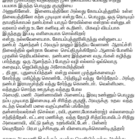
பயமாக இருந்த பொழுது குருஜியை
அணுகினேன். இணையத்திலோ அல்லது கோயம்புத்தூரில் உள்ள
நிலையத்திலோ கற்க முடியுமா என்று கேட்ட பொழுது, ஒரு நொடியும்
தாமதிக்காமல் நண்பர்கள் யாரும் சேரவில்லை என்றால் என்னுடன்
வரலாம் என்று உடனே கனிவுடன் கூறினா். மிகவும் வியப்பாக
இருந்தது இப்படி எளிமையாக சொல்கிறார்
என்று. நல்லவேளையாக. கோயம்புத்தூரிலிருந்து என்னுடைய
நண்பர் ஆனந்தன் ( அவரும் நானும் இந்திய வேளாண் ஆராய்ச்சி
நிலைத்தில் ஒன்றாக வேலை செய்திருக்கிறோம் .ஆனால் போனில்
முதலில் தெரியவில்லை. நண்பரை இத்தனை வருடங்கள் கழித்து
பார்த்தது ஒரு ஆனந்தம்.) போகும் வழி எல்லாம் ஒவ்வொரு
கதையும், ஜெயிலிருந்து அசோகமித்திரன்
, தி.ஜா, புதுமைப்பித்தன் என்று எல்லா முத்துக்களையும்
கோர்த்து மகிழ்ந்து கொண்டே அந்தியூர் வந்து சோ்ந்தோம் . அங்கு
நண்பா் இராமமூா்த்தி வந்து சேர்ந்து கொண்டாா். வெள்ளிமடை
வந்ததும் சொந்த ஊருக்கு வந்தது போல
அமைதி. மணி அண்ணாவின் அணைப்பு. இரவு உண்ணும் பொழுது
நம்ப முடியாத இளமையுடன் சிாித்த குருஜி, அவருக்கு உதவ வந்த
கடந்த வெள்ளி மலை வகுப்புகளில் பங்கேற்ற
தன்னார்வலர்கள் (செல்வா , ரவி, குணா,மோகன்ராஜ்) எல்லாரையும்
சந்தித்தேன். எட்டரை மணிக்கு வந்த தோழி சித்ரபிரபாவிடம் சிறிது
அளவளாவி, விட்டு நன்கு உறங்கிவிட்டேன் . பின்னர்
வெகுநேரம் பிரபா பூச்சிகளுடன் விளையாடிக்கொண்டிருந்தார்
காலை ஆறுமணி இருக்கும். எழுந்து வெளியில் வந்து அமா்ந்து