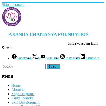
Skip to content
ANANDA CHAITANYA FOUNDATION
Ishaa vaasyam idam
Sarvam
Facebook
X
YouTube
Instagram
LinkedIn
Menu
Home
About Us
Yoga Programs
Karkai Nandre
Skill Development