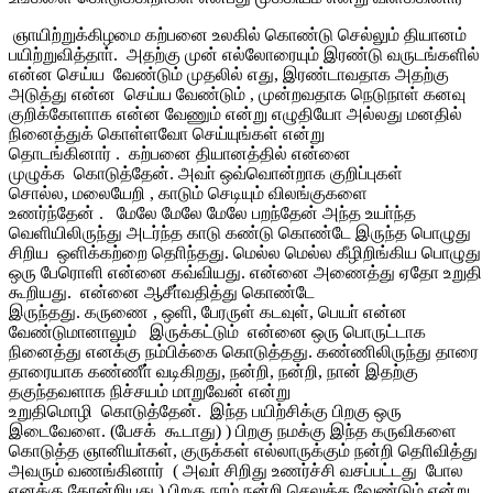
ஞாயிற்றுக்கிழமை கற்பனை உலகில் கொண்டு செல்லும் தியானம்
பயிற்றுவித்தாா். அதற்கு முன் எல்லோரையும் இரண்டு வருடங்களில்
என்ன செய்ய வேண்டும் முதலில் எது, இரண்டாவதாக அதற்கு
அடுத்து என்ன செய்ய வேண்டும் , முன்றவதாக நெடுநாள் கனவு
குறிக்கோளாக என்ன வேணும் என்று எழுதியோ அல்லது மனதில்
நினைத்துக் கொள்ளவோ செய்யுங்கள் என்று
தொடங்கினார் . கற்பனை தியானத்தில் என்னை
முழுக்க கொடுத்தேன். அவா் ஒவ்வொன்றாக குறிப்புகள்
சொல்ல, மலையேறி , காடும் செடியும் விலங்குகளை
உணர்ந்தேன் . மேலே மேலே மேலே பறந்தேன் அந்த உயா்ந்த
வெளியிலிருந்து அடர்ந்த காடு கண்டு கொண்டே இருந்த பொழுது
சிறிய ஒளிக்கற்றை தொிந்தது. மெல்ல மெல்ல கீழிறிங்கிய பொழுது
ஒரு பேரொளி என்னை கவ்வியது. என்னை அணைத்து ஏதோ உறுதி
கூறியது. என்னை ஆசீா்வதித்து கொண்டே
இருந்தது. கருணை , ஒளி, பேரருள் கடவுள், பெயா் என்ன
வேண்டுமானாலும் இருக்கட்டும் என்னை ஒரு பொருட்டாக
நினைத்து எனக்கு நம்பிக்கை கொடுத்தது. கண்ணிலிருந்து தாரை
தாரையாக கண்ணீா் வடிகிறது, நன்றி, நன்றி, நான் இதற்கு
தகுந்தவளாக நிச்சயம் மாறுவேன் என்று
உறுதிமொழி கொடுத்தேன். இந்த பயிற்சிக்கு பிறகு ஒரு
இடைவேளை. (பேசக் கூடாது) ) பிறகு நமக்கு இந்த கருவிகளை
கொடுத்த ஞானியா்கள், குருக்கள் எல்லாருக்கும் நன்றி தொிவித்து
அவரும் வணங்கினார் ( அவா் சிறிது உணர்ச்சி வசப்பட்டது போல
எனக்கு தோன்றியது ) பிறகு நாம் நன்றி செலுத்த வேண்டும் என்று