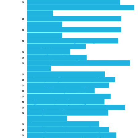
Ulakkuvippu – Three-day residential meditation
program participant, Senthil Arasu Subramani Sharings
through letter
Ananda Chaitanya Focus – Meditation Intensive
Program Sharings
Ananda Chaitanya Focus – Meditation Intensive
Program Sharings
அகப்பயணம் – தியான முகாம் அனுபவங்கள் –
மனோஜ், திருவானைக்காவல்
தியானவகுப்பு- கடிதம்
தில்லை செந்தில்பிரபு – கடிதம்
Ananda Chaitanya two days yoga programs sharings
from CIET..
பயிற்சிகளின் வழியே… – சிவா கிஷோர்
அகப்பயிற்சி- கடிதம் – வ.க. மாலதி, கோவை.
தன்னிலிருந்து விடுதலை, கடிதம் – பிரதீப்
தியானப்பயிற்சி, கடிதம் – நந்தினி
ஆளுமைப்பயிற்சி, கடிதம் – மலர்வண்ணன்
ஆளுமைப்பயிற்சி-கடிதம், விஜி-கோவை
தியானமுகாம், கடிதம் – க. பிரபாகரன், சென்னை
தியானமுகாம், கடிதம் – பா.கின்ஸ்லின் &
ஜி.மாணிக்கவாசகம்
தியானமுகாம், கடிதம் – செல்லதுரை
தியான முகாம் – கடிதம் -வீ. இரவிக்குமார்
தியானமுகாம், தில்லை – கடிதம், விஜயகுமார்