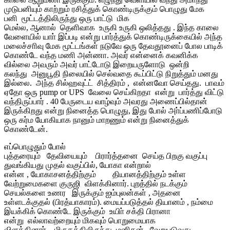
முடுபனியும் காற்றும் ரசித்துக் கொண்டிருக்கும் பொழுது மேக
பனி மூட்டத்திலிருந்து ஒரு பாட்டு மிக
மெல்ல, ஆனால் தெளிவாக உருகி உருகி ஒலித்தது . இந்த காலை
வேளையில் யாா் இப்படி என்று பார்த்துக் கொண்டிருக்கையில் அந்த
மலைச்சாிவு மேக மூட்டங்கள் நடுவே ஒரு தேவதூனைப் போல பாடிக்
கொண்டே வந்த மணி அன்ணா. அவர் என்னைக் கவனிக்க
வில்லை அவரும் அவர் பாட்டோடு இறையருளோடு ஒன்றி
கலந்து அனுபூதி நிலையில் செல்வதை கூப்பிட்டு நிறுத்தும் மனது
இல்லை. அந்த சில்ஹவுட்ட் சித்திரம் , என்னவோ செய்தது. பாவம்
ஏதோ ஒரு pump or UPS வேலை செய்கிறதா என்று பார்த்து விட்டு
வந்திருப்பார் . 40 பேருடைய வாழ்வும் அவரது அணைப்பில்தான்
இருக்கிறது என்று நினைத்த பொழுது, இது போல் அா்ப்பணிப்போடு
ஒரு கர்ம யோகியாக நானும் மாறணும் என்று நினைத்துக்
கொண்டேன்.
எப்பொழுதும் போல்
புத்தரையும் தேவியையும் பிரார்த்தனை செய்த பிறகு வகுப்பு
துவங்கியது முதல் வகுப்பில், யோகா என்றால்
என்ன , யோகாசனத்திற்கும் தியானத்திற்கும் உள்ள
வேற்றுமைகளை குருஜி விளக்கினார். புறத்தில் நடக்கும்
செயல்களை உணர இருக்கும் ஐம்புலன்கள் , அதனை
உள்ளடக்குதல் (பிரத்யாகாரம்). மையப்படுத்தல் தியானம் , நம்மை
இயக்கிக் கொண்டே இருக்கும் உயிா் சக்தி பிரானா
என்று எல்லாவற்றையும் மிகவும் பொறுமையாக
விளக்கினார் . மிருகத்திலிருந்து மனிதன் வேறுபடுவது