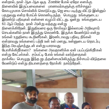
என்றால், நாள் ஆக ஆக ஒரு Zombie போல் ஏதோ எனக்கு
நினைவில் இருப்பவைகளை மாணவர்களுக்கு எாிச்சலும்
கோபமுமாக சொல்லிக் கொடுப்பது, ஜெ யை படித்து விட்டு இன்னும்
பதறுவது என்ற போய்க் கொண்டிருந்த பொழுது உங்களுடைய
இரண்டு பதிவுகள் என்னை எழுப்பி விட்டது. ஒன்று உங்களுடைய
61 ஆம் பிறந்த நாள் அன்று வந்தது என்று
நினைக்கிறேன். இறுதிவரை ஒரு சோா்வும் இல்லாமல் அறிவுசார்
செயல்களில் நான் இருந்து கொண்டே இருக்க வேண்டும் என்று
உங்கள் உறுதியை கூறினீர்கள். இரண்டாவது பதிவு, நீங்கள்
என்றாவது உங்களைப் பற்றி உன் உள் மனது, உன்னுடைய தொடர்பு
இந்த பிரபஞ்சத்துடன் என்று யாராவது
யோசிக்கிறீா்களா? உங்களை அவதானிக்க ஏன் பயப்படுகிறீா்கள்
என்று கேட்டீா்கள். சம்மட்டி போல் உங்கள் வார்த்தைகள்
தாக்கிய பொழுது இந்த ஜடத்தன்மையிலிருந்து நிச்சயம் விடுதலை
வேண்டும் என்று தியானத்தை நோக்கி நகர்ந்தேன்.