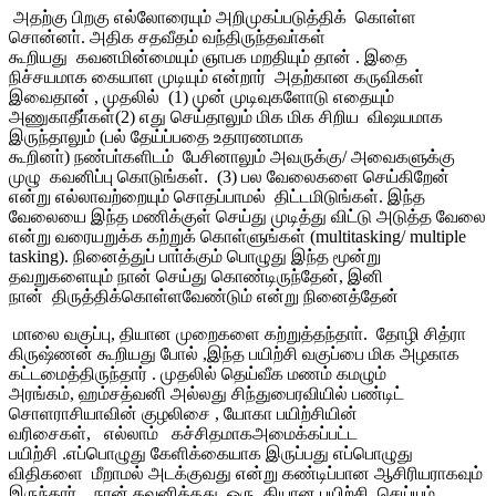
அதற்கு பிறகு எல்லோரையும் அறிமுகப்படுத்திக் கொள்ள
சொன்னா். அதிக சதவீதம் வந்திருந்தவா்கள்
கூறியது கவனமின்மையும் ஞாபக மறதியும் தான் . இதை
நிச்சயமாக கையாள முடியும் என்றார் அதற்கான கருவிகள்
இவைதான் , முதலில் (1) முன் முடிவுகளோடு எதையும்
அணுகாதீா்கள்(2) எது செய்தாலும் மிக மிக சிறிய விஷயமாக
இருந்தாலும் (பல் தேய்ப்பதை உதாரணமாக
கூறினா்) நண்பா்களிடம் பேசினாலும் அவருக்கு/ அவைகளுக்கு
முழு கவனிப்பு கொடுங்கள். (3) பல வேலைகளை செய்கிறேன்
என்று எல்லாவற்றையும் சொதப்பாமல் திட்டமிடுங்கள். இந்த
வேலையை இந்த மணிக்குள் செய்து முடித்து விட்டு அடுத்த வேலை
என்று வரையறுக்க கற்றுக் கொள்ளுங்கள் (multitasking/ multiple
tasking). நினைத்துப் பாா்க்கும் பொழுது இந்த மூன்று
தவறுகளையும் நான் செய்து கொண்டிருந்தேன், இனி
நான் திருத்திக்கொள்ளவேண்டும் என்று நினைத்தேன்
மாலை வகுப்பு, தியான முறைகளை கற்றுத்தந்தாா். தோழி சித்ரா
கிருஷ்ணன் கூறியது போல் ,இந்த பயிற்சி வகுப்பை மிக அழகாக
கட்டமைத்திருந்தார் . முதலில் தெய்வீக மணம் கமழும்
அரங்கம், ஹம்சத்வனி அல்லது சிந்துபைரவியில் பண்டிட்
சொளராசியாவின் குழலிசை , யோகா பயிற்சியின்
வரிசைகள், எல்லாம் கச்சிதமாகஅமைக்கப்பட்ட
பயிற்சி .எப்பொழுது கேளிக்கையாக இருப்பது எப்பொழுது
விதிகளை மீறாமல் அடக்குவது என்று கண்டிப்பான ஆசிரியராகவும்
இருந்தார் . நான் கவனித்தது, ஒரு தியான பயிற்சி செய்யும்