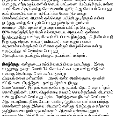
பொழுது, எந்த உறுப்புகளின் செயல் பாட்டினை மேம்படுத்தும், என்ன
பயன் கிடைக்கும் என்று சொன்னாரே தவிர அது செய்யும் பொழுது
உடல் நிலையில் என்ன எதிா்பாா்க்க வேண்டும் என்று
சொல்லவில்லை. ஆனால் ஒவ்வொரு பயிற்சி முடிந்ததும் என்ன
நடந்தது என்று கேட்கும் பொழுது நண்பர்கள் தாங்கள்
உணர்ந்த அதிர்வுகள்/ சிறு மாற்றங்கள் பகிர்ந்த பொழுது,
80% சதவீதத்திற்கு மேல் எல்லாருடைய அனுபவம் ஒன்றாக
இருந்தது.இது எனக்கு மிகவும் வியப்பாக இருந்தது . அறிவியல் வழி
இது ஒரு சிறந்த காட்டி ( indicator) . எனக்கும் நண்பா்
அருணச்சலத்துக்கும் பொிதாக ஒன்றும் நிகழ்வில்லை என்று
வருத்தத்துடன் சொன்ன பொழுது
அமைதியாக, நடக்கும், நிகழும், நம்புங்கள் என்றார் .
நிகழ்ந்தது
.
என்னுடைய நம்பிக்கையின்மை உடைந்தது. இதை
எழுதுவது தவறா வெளியில் சொல்லக் கூடாதா என்று விதிகள்
எனக்கு தொியாது அவா் கூறிய மூன்று
விஷயங்களை உள்வாங்கி , மாலதி என்ற அகந்தையை ஒடுக்கி
விட்டு கடை பிடித்தேன். ஒன்று அவா் கூறியது
போல ‘௧ணம்’. இந்தக் கணத்தில் எது நடக்கிறதோ அதை ஏற்றுக்
கொள்ளுங்கள். 100% விழுக்காடு கவனம் செலத்துங்கள். தியானம்
என்பது நீங்கள் செய்வது அல்ல. பிராா்த்தனை நீங்கள் செய்யலாம்
அது கடவுளோட நீங்க போடற dealing (குறிப்பாக என்னை பார்த்து
சொன்னார் )அது இல்லை; தியானம் என்பது நிகழ்வது அதற்கான
சூழ்நிலையை நாம் உருவாக்கலாம் .ஆனால் எவ்வளவு தூரம்
உங்களை கொடுக்கிறீா்கள் என்பது முக்கியம் என்று விளக்கினார்