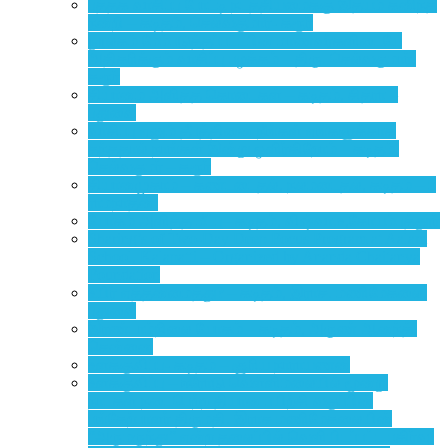
புத்தக வாசிப்பு போட்டி நடத்தியமைக்கு இதயம் கனிந்த
நன்றி – கடிதம், செல்வகுமார்- கரூர்
நூலகம் மேம்படுத்தப்பட்டபின் மாணவர்களிடையே
அதிகரிக்கும் வாசிப்பு பழக்கம் – திரு. செல்வகுமார்,
கரூர்
தியானம் அளித்த கொடைகள் – கடிதம், சித்ரா –
புதுவை
வாசிப்பு எனும் தீபத்தினை நீங்கள் எங்களுக்காக
தந்ததால் நாங்கள் இன்று ஒளிர்கிறோம் – கடிதம்,
செல்வகுமர் – கரூர்
தியானமுகாம் – கண்டடைதல், நலமடைதல், கடிதம் – ப
ராமநாதன்
யோகம் அளித்த மீட்பு– கடிதம், விஷ்வா.உ,கோயம்புத்தூர்
Sharing’s of Two-Day Deep Focus Program at Aalam
School, Kalapatti – Organized by Ananda Chaitanya
Foundation
உயிர் எத்தன்மைத்து? – கடிதம், இராச. மணிமேகலை,
புதுவை
இரண்டாம்நிலை யோகம் – கடிதம், அருண் ஆனந்த்,
சென்னை
உளக்குவிப்பு- கடிதம் – சூரிய நாராயணன்
உளக்குவிப்பு – ஈரோடு வெள்ளிமலையில் மூன்று
நாட்கள் நடைபெற்ற தியான பயிற்சி வகுப்பின்
பங்கேற்பாளர் திருமதி. இராச மணிமேகலையின்
“அருமருந்து” என்ற தலைப்பில் வெளியிடப்பட்ட பகிர்வு!