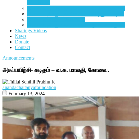
சம்மங்கரை
தியானம், திரளும் தனிமையும் – மோகன் தனிஷ்க்
தியானம், திரளும் தனிமையும் –
விஷ்ணுவர்த்தன்
தியானம், கடிதம் –
சிசுபாலன்
தியானம், திரளும் தனிமையும் –
குமார் சண்முகம்
Sharings Videos
News
Donate
Contact
Announcements
அகப்பயிற்சி- கடிதம் – வ.க. மாலதி, கோவை.
anandachaitanyafoundation
February 13, 2024