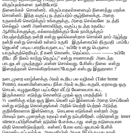
விரும்புவர்களை நன்றியோடு
நினைக்கச் சொன்னர். விரும்பாதவா்களையும் நினைத்து மறக்க
சொன்னா். இந்த வகுப்பு நடத்தப்படும் சூழ்நிலைக்கு. அதை
உருவாக்கி கொடுக்கும் உங்களுக்கு, அதை செவ்வனே நடத்தி
செல்லும் மணி அண்ணாவிற்கு, வகுப்பு நடத்த உதவிய
ஆசிாியா்களுக்கு, எல்லாவற்றிக்கும் மேல் நாமிருக்கும்
பிரபஞ்சத்திற்கு நன்றி என்று ஒவ்வொன்றாக சொல்லி நாம் ஆழ்ந்து
நன்றி என்று சொல்லி உள்ளம் உருகி இருக்கையில் திருமதி பாம்பே
ஜெயஸ்ரீ பாடிய பாரதியாருடைய,’ உயிரே உ னது பெருமை
யாருக்குத்தெரியும், நீ கண் கொண்ட தெய்வம், —— ——- உயிரே
நீயே நீா் நிலம் காற்று நெருப்பு” என்று சரணாகதி அடைந்த
பாடலுடன் முடிந்ததும் ,என்ன சொல்வது. போின்ப நிலை என்று
இதைத்தான் சொல்கிறார்களா?பேரருள் என்பது இதுதானா ?
நடைமுறை வாழ்க்கை்கு அவர் கூறிய பல வழிகள் (Take home
Points). கவனமின்மையை நீக்க அவர் கூறிய கருவி, ஏதாவது ஒரு
செயல், எழுதுவதோ படிப்பதோ வீட்டு வேலையாக கூட
இருக்கலாம் எடுத்து கொண்டு முதல் ஒரு மாதத்தில் 1
½ மணிக்கு எந்த ஒரு இடைவெளி யும் இல்லாமல் அதை செய்வேன்
என்று எடுத்து கொள்ளுங்கள் அதில் வெற்றி பெற்றல் அடுத்த
குறிக்கோளாக இன்னொரு செயலை எடுங்கள் என்றாா் அது
மிகவும் நடைமுறைக்கு உதவும் என்று நம்புகிறேன். மற்றொன்று inner
silence.பயிற்சிகளின் நடுவில் பேசக்கூடாது என்று கடுமையான
விதி கொண்டுவந்தார். என்னப் போல வாய் ஒயாமல் பேசிக்
கொண்டிருப்பவா்க்கு அமைதியின் அழகு இப்பொழுது தான்