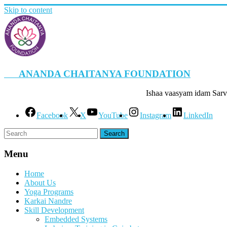
Skip to content
ANANDA CHAITANYA FOUNDATION
Ishaa vaasyam idam Sarv
Facebook
X
YouTube
Instagram
LinkedIn
Menu
Home
About Us
Yoga Programs
Karkai Nandre
Skill Development
Embedded Systems