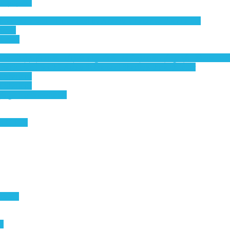
ராமநாதன்
ool, Kalapatti – Organized by Ananda Chaitanya Foundation
ுதுவை
ென்னை
 நடைபெற்ற தியான பயிற்சி வகுப்பின் பங்கேற்பாளர் திருமதி. இராச மண
participant, Senthil Arasu Subramani Sharings through letter
m Sharings
m Sharings
 திருவானைக்காவல்
m CIET..
வாசகம்
ை