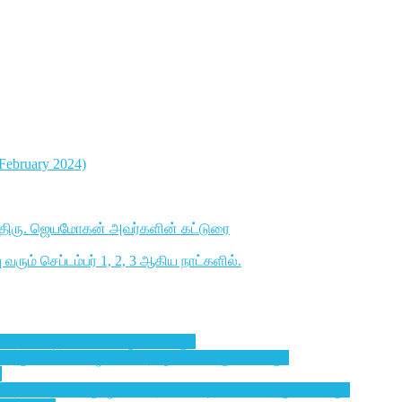
7 February 2024)
ாளர் திரு. ஜெயமோகன் அவர்களின் கட்டுரை
ரும் செப்டம்பர் 1, 2, 3 ஆகிய நாட்களில்.
்றி – கடிதம், செல்வகுமார்- கரூர்
ும் வாசிப்பு பழக்கம் – திரு. செல்வகுமார், கரூர்
ை
ல் நாங்கள் இன்று ஒளிர்கிறோம் – கடிதம், செல்வகுமர் – கரூர்