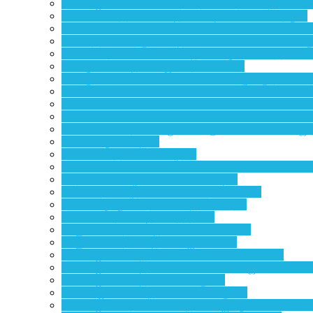
தியானமுகாம் – கண்டடைதல், நலமடைதல், கடிதம் – ப 
யோகம் அளித்த மீட்பு– கடிதம், விஷ்வா.உ,கோயம்புத்தூர்
Sharing’s of Two-Day Deep Focus Program at Aalam Sch
உயிர் எத்தன்மைத்து? – கடிதம், இராச. மணிமேகலை, ப
இரண்டாம்நிலை யோகம் – கடிதம், அருண் ஆனந்த், ச
உளக்குவிப்பு- கடிதம் – சூரிய நாராயணன்
உளக்குவிப்பு – ஈரோடு வெள்ளிமலையில் மூன்று நாட்கள்
Ulakkuvippu – Three-day residential meditation program 
Ananda Chaitanya Focus – Meditation Intensive Progra
Ananda Chaitanya Focus – Meditation Intensive Progra
அகப்பயணம் – தியான முகாம் அனுபவங்கள் – மனோஜ்,
தியானவகுப்பு- கடிதம்
தில்லை செந்தில்பிரபு – கடிதம்
Ananda Chaitanya two days yoga programs sharings fro
பயிற்சிகளின் வழியே… – சிவா கிஷோர்
அகப்பயிற்சி- கடிதம் – வ.க. மாலதி, கோவை.
தன்னிலிருந்து விடுதலை, கடிதம் – பிரதீப்
தியானப்பயிற்சி, கடிதம் – நந்தினி
ஆளுமைப்பயிற்சி, கடிதம் – மலர்வண்ணன்
ஆளுமைப்பயிற்சி-கடிதம், விஜி-கோவை
தியானமுகாம், கடிதம் – க. பிரபாகரன், சென்னை
தியானமுகாம், கடிதம் – பா.கின்ஸ்லின் & ஜி.மாணிக்க
தியானமுகாம், கடிதம் – செல்லதுரை
தியான முகாம் – கடிதம் -வீ. இரவிக்குமார்
தியானமுகாம், தில்லை – கடிதம், விஜயகுமார் சம்மங்கர