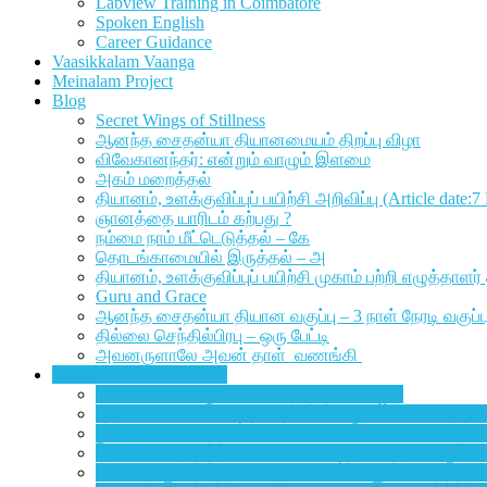
Labview Training in Coimbatore
Spoken English
Career Guidance
Vaasikkalam Vaanga
Meinalam Project
Blog
Secret Wings of Stillness
ஆனந்த சைதன்யா தியானமையம் திறப்பு விழா
விவேகானந்தர்: என்றும் வாழும் இளமை
அகம் மறைத்தல்
தியானம், உளக்குவிப்புப் பயிற்சி அறிவிப்பு (Article date:
ஞானத்தை யாரிடம் கற்பது ?
நம்மை நாம் மீட்டெடுத்தல் – கே
தொடங்காமையில் இருத்தல் – அ
தியானம், உளக்குவிப்புப் பயிற்சி முகாம் பற்றி எழுத்த
Guru and Grace
ஆனந்த சைதன்யா தியான வகுப்பு – 3 நாள் நேரடி வகுப்பு வ
தில்லை செந்தில்பிரபு – ஒரு பேட்டி
அவனருளாலே அவன் தாள் வணங்கி
Sharings Through Letters
நால்வகை வாக்கும் பிரணவ நாத தியானமும்
புத்தக வாசிப்பு போட்டி நடத்தியமைக்கு இதயம் கனிந்த நன
நூலகம் மேம்படுத்தப்பட்டபின் மாணவர்களிடையே அதிகரிக்க
தியானம் அளித்த கொடைகள் – கடிதம், சித்ரா – புதுவ
வாசிப்பு எனும் தீபத்தினை நீங்கள் எங்களுக்காக தந்ததா