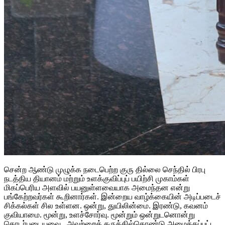
சென்ற ஆண்டு முழுக்க நடைபெற்ற குரு தில்லை செந்தில் பிரபு
நடத்திய தியானம் மற்றும் உளக்குவிப்புப் பயிற்சி முகாம்கள்
மிகப்பெரிய அளவில் பயனுள்ளவையாக அமைந்தன என்று
பங்கேற்றவர்கள் கூறினார்கள். இன்றைய வாழ்க்கையின் அடிப்படைச்
சிக்கல்கள் சில உள்ளன. ஒன்று, துயிலின்மை. இரண்டு, கவனம்
குவியாமை. மூன்று, உளச்சோர்வு. மூன்றும் ஒன்றுடனொன்று
தொடர்புடையவை. அவற்றைக் கருத்தில்கொண்டு அமைக்கப்பட்ட