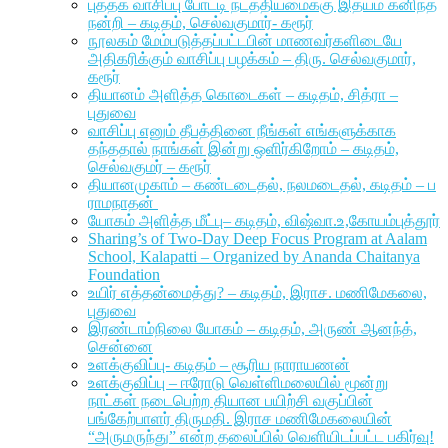
புத்தக வாசிப்பு போட்டி நடத்தியமைக்கு இதயம் கனிந்த
நன்றி – கடிதம், செல்வகுமார்- கரூர்
நூலகம் மேம்படுத்தப்பட்டபின் மாணவர்களிடையே
அதிகரிக்கும் வாசிப்பு பழக்கம் – திரு. செல்வகுமார்,
கரூர்
தியானம் அளித்த கொடைகள் – கடிதம், சித்ரா –
புதுவை
வாசிப்பு எனும் தீபத்தினை நீங்கள் எங்களுக்காக
தந்ததால் நாங்கள் இன்று ஒளிர்கிறோம் – கடிதம்,
செல்வகுமர் – கரூர்
தியானமுகாம் – கண்டடைதல், நலமடைதல், கடிதம் – ப
ராமநாதன்
யோகம் அளித்த மீட்பு– கடிதம், விஷ்வா.உ,கோயம்புத்தூர்
Sharing’s of Two-Day Deep Focus Program at Aalam
School, Kalapatti – Organized by Ananda Chaitanya
Foundation
உயிர் எத்தன்மைத்து? – கடிதம், இராச. மணிமேகலை,
புதுவை
இரண்டாம்நிலை யோகம் – கடிதம், அருண் ஆனந்த்,
சென்னை
உளக்குவிப்பு- கடிதம் – சூரிய நாராயணன்
உளக்குவிப்பு – ஈரோடு வெள்ளிமலையில் மூன்று
நாட்கள் நடைபெற்ற தியான பயிற்சி வகுப்பின்
பங்கேற்பாளர் திருமதி. இராச மணிமேகலையின்
“அருமருந்து” என்ற தலைப்பில் வெளியிடப்பட்ட பகிர்வு!