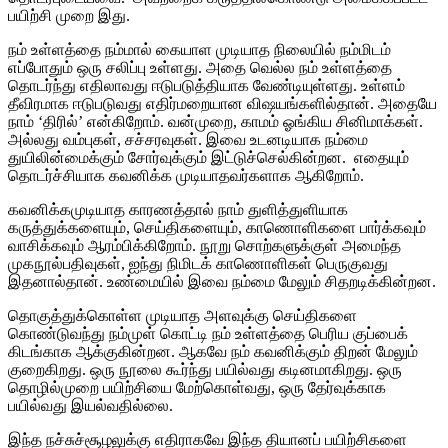
பயிற்சி முறை இது.
நம் உள்ளத்தை நம்மால் கையாள முடியாத நிலையில் நம்மிடம்
எப்போதும் ஒரு சலிப்பு உள்ளது. அதை வெல்ல நம் உள்ளத்தை
தொடர்ந்து எதிலாவது ஈடுபடுத்தியாக வேண்டியுள்ளது. உள்ளம்
தீவிரமாக ஈடுபடுவது எதிர்மறையான விஷயங்களில்தான். அதையே
நாம் ‘திரில்’ என்கிறோம். வன்முறை, காமம் ஓங்கிய சினிமாக்கள்.
அல்லது வம்புகள், சச்சரவுகள். இவை உடனடியாக நம்மை
துயிலின்மைக்கும் சோர்வுக்கும் இட்டுச்செல்கின்றன. எதையும்
தொடர்ச்சியாக கவனிக்க முடியாதவர்களாக ஆகிறோம்.
கவனிக்கமுடியாத காரணத்தால் நாம் துளித்துளியாக
கருத்துக்களையும், செய்திகளையும், காணொளிகளை பார்க்கவும்
வாசிக்கவும் ஆரம்பிக்கிறோம். நூறு சொற்களுக்குள் அமைந்த
முகநூல்பதிவுகள், ஐந்து நிமிடக் காணொளிகள் பெருகுவது
இதனால்தான். உண்மையில் இவை நம்மை மேலும் சிதறடிக்கின்றன.
தொகுத்துக்கொள்ள முடியாத அளவுக்கு செய்திகளை
கொண்டுவந்து நம்முள் கொட்டி நம் உள்ளத்தை பெரிய குப்பைக்
கிடங்காக ஆக்குகின்றன. ஆகவே நம் கவனிக்கும் திறன் மேலும்
குறைகிறது. ஒரு நூலை கூர்ந்து பயில்வது கடினமாகிறது. ஒரு
தொழில்முறை பயிற்சியை மேற்கொள்வது, ஒரு தேர்வுக்காக
பயில்வது இயல்வதில்லை.
இந்த நச்சுச்சூழலுக்கு எதிராகவே இந்த தியானப் பயிற்சிகளை