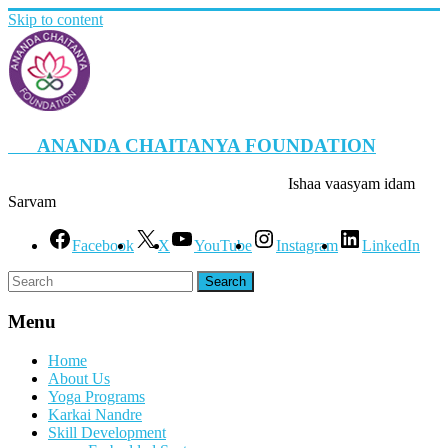
Skip to content
ANANDA CHAITANYA FOUNDATION
Ishaa vaasyam idam
Sarvam
Facebook
X
YouTube
Instagram
LinkedIn
Menu
Home
About Us
Yoga Programs
Karkai Nandre
Skill Development