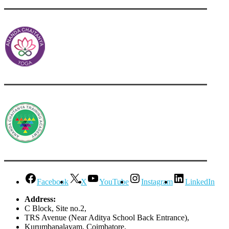
Facebook
X
YouTube
Instagram
LinkedIn
Address:
C Block, Site no.2,
TRS Avenue (Near Aditya School Back Entrance),
Kurumbapalayam, Coimbatore,