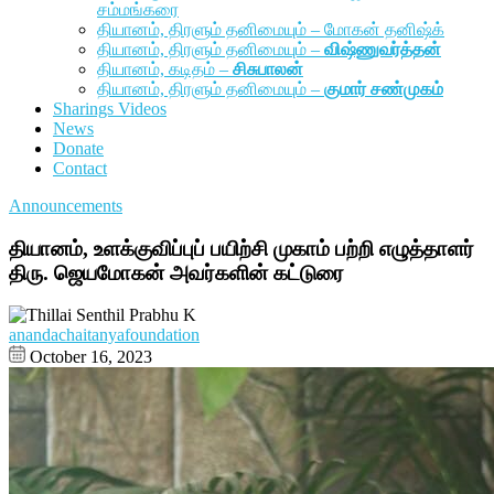
சம்மங்கரை
தியானம், திரளும் தனிமையும் – மோகன் தனிஷ்க்
தியானம், திரளும் தனிமையும் –
விஷ்ணுவர்த்தன்
தியானம், கடிதம் –
சிசுபாலன்
தியானம், திரளும் தனிமையும் –
குமார் சண்முகம்
Sharings Videos
News
Donate
Contact
Announcements
தியானம், உளக்குவிப்புப் பயிற்சி முகாம் பற்றி எழுத்தாளர்
திரு. ஜெயமோகன் அவர்களின் கட்டுரை
anandachaitanyafoundation
October 16, 2023