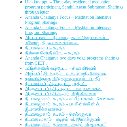
Ulakkuvippu – Three-day residential meditation
program participant, Senthil Arasu Subramani Sharings
through letter
Ananda Chaitanya Focus – Meditation Intensive
Program Sharings
Ananda Chaitanya Focus – Meditation Intensive
Program Sharings
அகப்பயணம் – தியான முகாம் அனுபவங்கள் –
மனோஜ், திருவானைக்காவல்
தியானவகுப்பு- கடிதம்
தில்லை செந்தில்பிரபு – கடிதம்
Ananda Chaitanya two days yoga programs sharings
from CIET..
பயிற்சிகளின் வழியே… – சிவா கிஷோர்
அகப்பயிற்சி- கடிதம் – வ.க. மாலதி, கோவை.
தன்னிலிருந்து விடுதலை, கடிதம் – பிரதீப்
தியானப்பயிற்சி, கடிதம் – நந்தினி
ஆளுமைப்பயிற்சி, கடிதம் – மலர்வண்ணன்
ஆளுமைப்பயிற்சி-கடிதம், விஜி-கோவை
தியானமுகாம், கடிதம் – க. பிரபாகரன், சென்னை
தியானமுகாம், கடிதம் – பா.கின்ஸ்லின் &
ஜி.மாணிக்கவாசகம்
தியானமுகாம், கடிதம் – செல்லதுரை
தியான முகாம் – கடிதம் -வீ. இரவிக்குமார்
தியானமுகாம், தில்லை – கடிதம், விஜயகுமார்