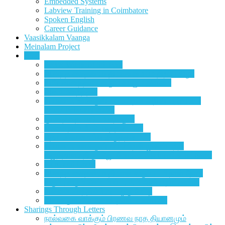
Embedded Systems
Labview Training in Coimbatore
Spoken English
Career Guidance
Vaasikkalam Vaanga
Meinalam Project
Blog
Secret Wings of Stillness
ஆனந்த சைதன்யா தியானமையம் திறப்பு விழா
விவேகானந்தர்: என்றும் வாழும் இளமை
அகம் மறைத்தல்
தியானம், உளக்குவிப்புப் பயிற்சி அறிவிப்பு (Article
date:7 February 2024)
ஞானத்தை யாரிடம் கற்பது ?
நம்மை நாம் மீட்டெடுத்தல் – கே
தொடங்காமையில் இருத்தல் – அ
தியானம், உளக்குவிப்புப் பயிற்சி முகாம் பற்றி
எழுத்தாளர் திரு. ஜெயமோகன் அவர்களின் கட்டுரை
Guru and Grace
ஆனந்த சைதன்யா தியான வகுப்பு – 3 நாள் நேரடி
வகுப்பு வரும் செப்டம்பர் 1, 2, 3 ஆகிய நாட்களில்.
தில்லை செந்தில்பிரபு – ஒரு பேட்டி
அவனருளாலே அவன் தாள் வணங்கி
Sharings Through Letters
நால்வகை வாக்கும் பிரணவ நாத தியானமும்