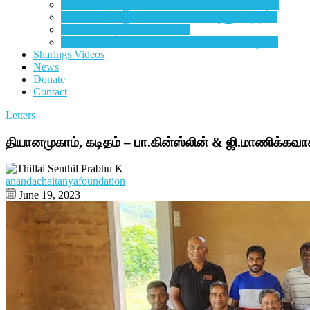
தியானம், திரளும் தனிமையும் – மோகன் தனிஷ்க்
தியானம், திரளும் தனிமையும் –
விஷ்ணுவர்த்தன்
தியானம், கடிதம் –
சிசுபாலன்
தியானம், திரளும் தனிமையும் –
குமார் சண்முகம்
Sharings Videos
News
Donate
Contact
Letters
தியானமுகாம், கடிதம் – பா.கின்ஸ்லின் & ஜி.மாணிக்கவா
anandachaitanyafoundation
June 19, 2023