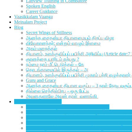
Labview Training in Coimbatore
Spoken English
Career Guidance
Vaasikkalam Vaanga
Meinalam Project
Blog
Secret Wings of Stillness
ஆனந்த சைதன்யா தியானமையம் திறப்பு விழா
விவேகானந்தர்: என்றும் வாழும் இளமை
அகம் மறைத்தல்
தியானம், உளக்குவிப்புப் பயிற்சி அறிவிப்பு (Article date:
ஞானத்தை யாரிடம் கற்பது ?
நம்மை நாம் மீட்டெடுத்தல் – கே
தொடங்காமையில் இருத்தல் – அ
தியானம், உளக்குவிப்புப் பயிற்சி முகாம் பற்றி எழுத்த
Guru and Grace
ஆனந்த சைதன்யா தியான வகுப்பு – 3 நாள் நேரடி வகுப்பு வ
தில்லை செந்தில்பிரபு – ஒரு பேட்டி
அவனருளாலே அவன் தாள் வணங்கி
Sharings Through Letters
நால்வகை வாக்கும் பிரணவ நாத தியானமும்
புத்தக வாசிப்பு போட்டி நடத்தியமைக்கு இதயம் கனிந்த நன
நூலகம் மேம்படுத்தப்பட்டபின் மாணவர்களிடையே அதிகரிக்க
தியானம் அளித்த கொடைகள் – கடிதம், சித்ரா – புதுவ
வாசிப்பு எனும் தீபத்தினை நீங்கள் எங்களுக்காக தந்ததா