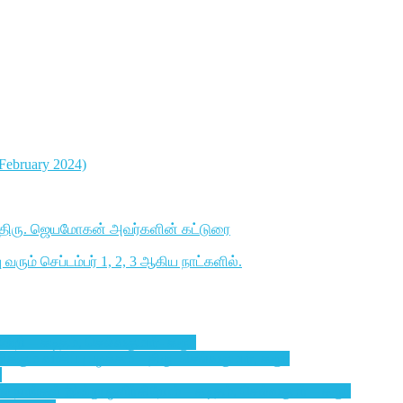
7 February 2024)
ாளர் திரு. ஜெயமோகன் அவர்களின் கட்டுரை
ரும் செப்டம்பர் 1, 2, 3 ஆகிய நாட்களில்.
்றி – கடிதம், செல்வகுமார்- கரூர்
ும் வாசிப்பு பழக்கம் – திரு. செல்வகுமார், கரூர்
ை
ல் நாங்கள் இன்று ஒளிர்கிறோம் – கடிதம், செல்வகுமர் – கரூர்