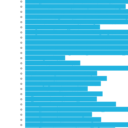
தியானமுகாம் – கண்டடைதல், நலமடைதல், கடிதம் – ப 
யோகம் அளித்த மீட்பு– கடிதம், விஷ்வா.உ,கோயம்புத்தூர்
Sharing’s of Two-Day Deep Focus Program at Aalam Sch
உயிர் எத்தன்மைத்து? – கடிதம், இராச. மணிமேகலை, ப
இரண்டாம்நிலை யோகம் – கடிதம், அருண் ஆனந்த், ச
உளக்குவிப்பு- கடிதம் – சூரிய நாராயணன்
உளக்குவிப்பு – ஈரோடு வெள்ளிமலையில் மூன்று நாட்கள்
Ulakkuvippu – Three-day residential meditation program 
Ananda Chaitanya Focus – Meditation Intensive Progra
Ananda Chaitanya Focus – Meditation Intensive Progra
அகப்பயணம் – தியான முகாம் அனுபவங்கள் – மனோஜ்,
தியானவகுப்பு- கடிதம்
தில்லை செந்தில்பிரபு – கடிதம்
Ananda Chaitanya two days yoga programs sharings fro
பயிற்சிகளின் வழியே… – சிவா கிஷோர்
அகப்பயிற்சி- கடிதம் – வ.க. மாலதி, கோவை.
தன்னிலிருந்து விடுதலை, கடிதம் – பிரதீப்
தியானப்பயிற்சி, கடிதம் – நந்தினி
ஆளுமைப்பயிற்சி, கடிதம் – மலர்வண்ணன்
ஆளுமைப்பயிற்சி-கடிதம், விஜி-கோவை
தியானமுகாம், கடிதம் – க. பிரபாகரன், சென்னை
தியானமுகாம், கடிதம் – பா.கின்ஸ்லின் & ஜி.மாணிக்க
தியானமுகாம், கடிதம் – செல்லதுரை
தியான முகாம் – கடிதம் -வீ. இரவிக்குமார்
தியானமுகாம், தில்லை – கடிதம், விஜயகுமார் சம்மங்கர