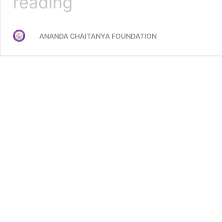
reading
அரசு
பாலிடெக்னிக்
கல்லூரியில்
ANANDA CHAITANYA FOUNDATION
புத்தக
வாசிப்பு
போட்டி
பரிசளிப்பு
விழா