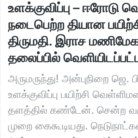
உளக்குவிப்பு – ஈரோடு வ
நடைபெற்ற தியான பயிற்சி
திருமதி. இராச மணிமேக
தலைப்பில் வெளியிடப்பட்ட
அருமருந்து! அன்புநிறை ஜெ. பி
உளக்குவிப்பு பயிற்சி வெள்ளிம
தளத்தில் கண்டேன். சென்ற வ
முறை கைகூடியது. நெடுநாட்க