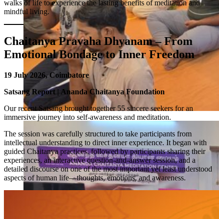
walks of life to experience the lasting benefits of meditation and
mindful living.
Chaitanya Pravaha Dhyanam – From
Emotional Bondage to Inner Freedom
19 July 2026, Coimbatore
Satsang Report | Ananda Chaitanya Foundation
Our recent Satsang brought together 55 sincere seekers for an
immersive journey into self-awareness and meditation.
The session was carefully structured to take participants from
intellectual understanding to direct inner experience. It began with
guided Chaitanya practices, followed by participants sharing their
experiences, an interactive question-and-answer session, and a
detailed discourse on one of the most important yet least understood
aspects of human life—thoughts, emotions, and awareness.