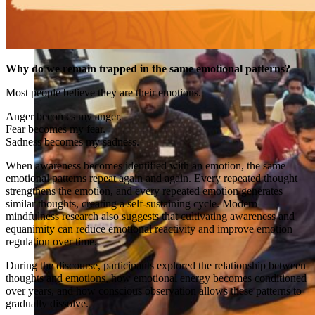
Why do we remain trapped in the same emotional patterns?
Most people believe they are their emotions.
Anger becomes my anger.
Fear becomes my fear.
Sadness becomes my sadness.
When awareness becomes identified with an emotion, the same
emotional patterns repeat again and again. Every repeated thought
strengthens the emotion, and every repeated emotion generates
similar thoughts, creating a self-sustaining cycle. Modern
mindfulness research also suggests that cultivating awareness and
equanimity can reduce emotional reactivity and improve emotion
regulation over time.
During the discourse, participants explored the relationship between
thoughts and emotions, how emotional energy becomes conditioned
over years, and how conscious observation allows these patterns to
gradually dissolve.