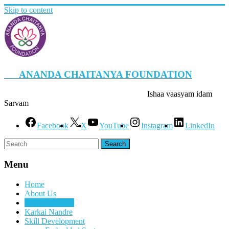
Skip to content
ANANDA CHAITANYA FOUNDATION
Ishaa vaasyam idam
Sarvam
Facebook
X
YouTube
Instagram
LinkedIn
Menu
Home
About Us
Yoga Programs
Karkai Nandre
Skill Development