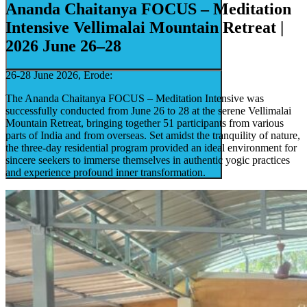
Ananda Chaitanya FOCUS – Meditation
Intensive Vellimalai Mountain Retreat |
2026 June 26–28
26-28 June 2026, Erode:
The Ananda Chaitanya FOCUS – Meditation Intensive was
successfully conducted from June 26 to 28 at the serene Vellimalai
Mountain Retreat, bringing together 51 participants from various
parts of India and from overseas. Set amidst the tranquility of nature,
the three-day residential program provided an ideal environment for
sincere seekers to immerse themselves in authentic yogic practices
and experience profound inner transformation.