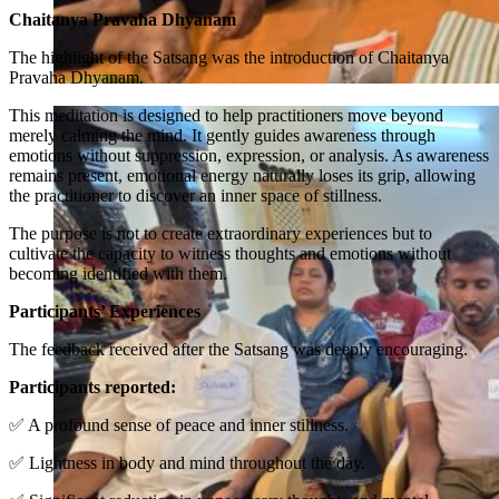
Chaitanya Pravaha Dhyanam
The highlight of the Satsang was the introduction of Chaitanya
Pravaha Dhyanam.
This meditation is designed to help practitioners move beyond
merely calming the mind. It gently guides awareness through
emotions without suppression, expression, or analysis. As awareness
remains present, emotional energy naturally loses its grip, allowing
the practitioner to discover an inner space of stillness.
The purpose is not to create extraordinary experiences but to
cultivate the capacity to witness thoughts and emotions without
becoming identified with them.
Participants’ Experiences
The feedback received after the Satsang was deeply encouraging.
Participants reported:
✅ A profound sense of peace and inner stillness.
✅ Lightness in body and mind throughout the day.