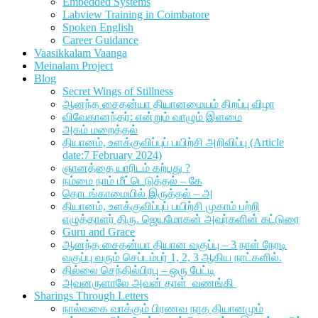
Embedded Systems
Labview Training in Coimbatore
Spoken English
Career Guidance
Vaasikkalam Vaanga
Meinalam Project
Blog
Secret Wings of Stillness
ஆனந்த சைதன்யா தியானமையம் திறப்பு விழா
விவேகானந்தர்: என்றும் வாழும் இளமை
அகம் மறைத்தல்
தியானம், உளக்குவிப்புப் பயிற்சி அறிவிப்பு (Article
date:7 February 2024)
ஞானத்தை யாரிடம் கற்பது ?
நம்மை நாம் மீட்டெடுத்தல் – கே
தொடங்காமையில் இருத்தல் – அ
தியானம், உளக்குவிப்புப் பயிற்சி முகாம் பற்றி
எழுத்தாளர் திரு. ஜெயமோகன் அவர்களின் கட்டுரை
Guru and Grace
ஆனந்த சைதன்யா தியான வகுப்பு – 3 நாள் நேரடி
வகுப்பு வரும் செப்டம்பர் 1, 2, 3 ஆகிய நாட்களில்.
தில்லை செந்தில்பிரபு – ஒரு பேட்டி
அவனருளாலே அவன் தாள் வணங்கி
Sharings Through Letters
நால்வகை வாக்கும் பிரணவ நாத தியானமும்