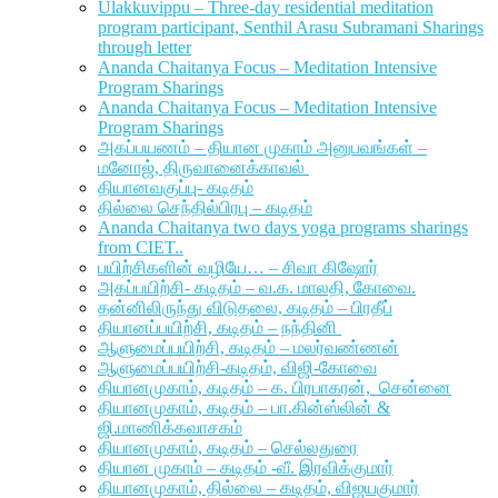
Ulakkuvippu – Three-day residential meditation
program participant, Senthil Arasu Subramani Sharings
through letter
Ananda Chaitanya Focus – Meditation Intensive
Program Sharings
Ananda Chaitanya Focus – Meditation Intensive
Program Sharings
அகப்பயணம் – தியான முகாம் அனுபவங்கள் –
மனோஜ், திருவானைக்காவல்
தியானவகுப்பு- கடிதம்
தில்லை செந்தில்பிரபு – கடிதம்
Ananda Chaitanya two days yoga programs sharings
from CIET..
பயிற்சிகளின் வழியே… – சிவா கிஷோர்
அகப்பயிற்சி- கடிதம் – வ.க. மாலதி, கோவை.
தன்னிலிருந்து விடுதலை, கடிதம் – பிரதீப்
தியானப்பயிற்சி, கடிதம் – நந்தினி
ஆளுமைப்பயிற்சி, கடிதம் – மலர்வண்ணன்
ஆளுமைப்பயிற்சி-கடிதம், விஜி-கோவை
தியானமுகாம், கடிதம் – க. பிரபாகரன், சென்னை
தியானமுகாம், கடிதம் – பா.கின்ஸ்லின் &
ஜி.மாணிக்கவாசகம்
தியானமுகாம், கடிதம் – செல்லதுரை
தியான முகாம் – கடிதம் -வீ. இரவிக்குமார்
தியானமுகாம், தில்லை – கடிதம், விஜயகுமார்