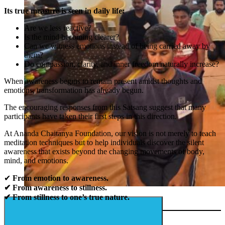
Its true measure is seen in daily life:
Are we less reactive?
Is the mind becoming clearer?
Can we witness emotions instead of being carried away by
them?
Do compassion, clarity, and inner freedom naturally increase?
When awareness begins to remain present amidst thoughts and
emotions, transformation has already begun.
The encouraging responses from this Satsang suggest that many
participants have taken their first steps in this direction.
At Ananda Chaitanya Foundation, our vision is not merely to teach
meditation techniques but to help individuals discover the silent
awareness that exists beyond the changing movements of body,
mind, and emotions.
✔
From emotion to awareness.
✔
From awareness to stillness.
✔
From stillness to one’s true nature.