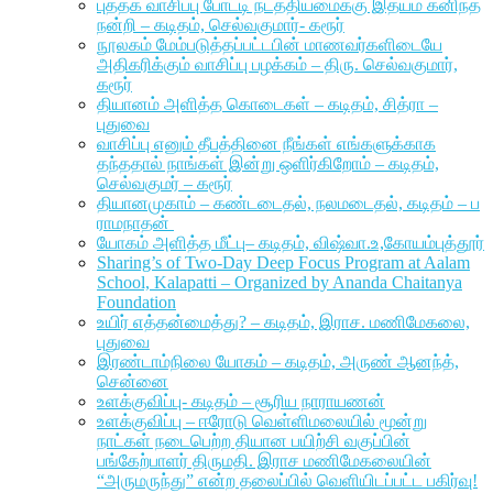
புத்தக வாசிப்பு போட்டி நடத்தியமைக்கு இதயம் கனிந்த
நன்றி – கடிதம், செல்வகுமார்- கரூர்
நூலகம் மேம்படுத்தப்பட்டபின் மாணவர்களிடையே
அதிகரிக்கும் வாசிப்பு பழக்கம் – திரு. செல்வகுமார்,
கரூர்
தியானம் அளித்த கொடைகள் – கடிதம், சித்ரா –
புதுவை
வாசிப்பு எனும் தீபத்தினை நீங்கள் எங்களுக்காக
தந்ததால் நாங்கள் இன்று ஒளிர்கிறோம் – கடிதம்,
செல்வகுமர் – கரூர்
தியானமுகாம் – கண்டடைதல், நலமடைதல், கடிதம் – ப
ராமநாதன்
யோகம் அளித்த மீட்பு– கடிதம், விஷ்வா.உ,கோயம்புத்தூர்
Sharing’s of Two-Day Deep Focus Program at Aalam
School, Kalapatti – Organized by Ananda Chaitanya
Foundation
உயிர் எத்தன்மைத்து? – கடிதம், இராச. மணிமேகலை,
புதுவை
இரண்டாம்நிலை யோகம் – கடிதம், அருண் ஆனந்த்,
சென்னை
உளக்குவிப்பு- கடிதம் – சூரிய நாராயணன்
உளக்குவிப்பு – ஈரோடு வெள்ளிமலையில் மூன்று
நாட்கள் நடைபெற்ற தியான பயிற்சி வகுப்பின்
பங்கேற்பாளர் திருமதி. இராச மணிமேகலையின்
“அருமருந்து” என்ற தலைப்பில் வெளியிடப்பட்ட பகிர்வு!