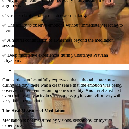
✅ Significant reduction in unnecessary thoughts and mental
arguments.
✅ Greater clarity and ease in decision-making.
✅ The ability to observe emotions without immediately reacting to
them.
✅ A natural continuation of awareness beyond the meditation
session.
✅ Deep meditative experiences during Chaitanya Pravaha
Dhyanam.
One participant beautifully expressed that although anger arose
during the day, there was a clear sense that the emotion was being
observed rather than becoming one’s identity. Another shared that
even routine daily activities felt simple, joyful, and effortless, with
very little mental clutter.
The Real Measure of Meditation
Meditation is not measured by visions, sensations, or mystical
experiences.