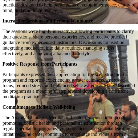
practices designed to help participants develop inner peace, clarity of
mind, and emotional resilience.
Interactive Sessions and Personal Guidance
The sessions were highly interactive, allowing participants to clarify
their questions, share personal experiences, and receive practical
guidance from experienced instructors. Discussions focused on
integrating meditation into daily routines, managing stress
effectively, and achieving a balanced lifestyle.
Positive Response from Participants
Participants expressed their appreciation for the well-structured
program and reported experiencing greater calmness, improved
focus, reduced stress, and enhanced self-awareness. Many described
the program as a meaningful step toward developing a consistent
meditation practice.
Commitment to Holistic Well-being
The Ananda Chaitanya Meditation Center remains committed to
promoting holistic health and personal transformation through
regular meditation programs, yoga practices, and spiritual learning
initiatives. The center continues to encourage individuals from all