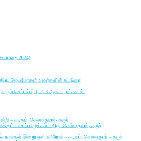
7 February 2024)
ாளர் திரு. ஜெயமோகன் அவர்களின் கட்டுரை
ரும் செப்டம்பர் 1, 2, 3 ஆகிய நாட்களில்.
்றி – கடிதம், செல்வகுமார்- கரூர்
ும் வாசிப்பு பழக்கம் – திரு. செல்வகுமார், கரூர்
ை
ல் நாங்கள் இன்று ஒளிர்கிறோம் – கடிதம், செல்வகுமர் – கரூர்