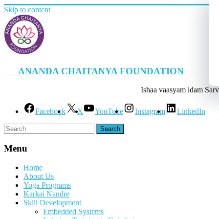
Skip to content
ANANDA CHAITANYA FOUNDATION
Ishaa vaasyam idam Sarv
Facebook
X
YouTube
Instagram
LinkedIn
Menu
Home
About Us
Yoga Programs
Karkai Nandre
Skill Development
Embedded Systems