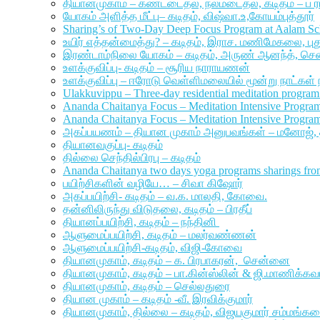
தியானமுகாம் – கண்டடைதல், நலமடைதல், கடிதம் – ப 
யோகம் அளித்த மீட்பு– கடிதம், விஷ்வா.உ,கோயம்புத்தூர்
Sharing’s of Two-Day Deep Focus Program at Aalam Sch
உயிர் எத்தன்மைத்து? – கடிதம், இராச. மணிமேகலை, ப
இரண்டாம்நிலை யோகம் – கடிதம், அருண் ஆனந்த், ச
உளக்குவிப்பு- கடிதம் – சூரிய நாராயணன்
உளக்குவிப்பு – ஈரோடு வெள்ளிமலையில் மூன்று நாட்கள்
Ulakkuvippu – Three-day residential meditation program 
Ananda Chaitanya Focus – Meditation Intensive Progra
Ananda Chaitanya Focus – Meditation Intensive Progra
அகப்பயணம் – தியான முகாம் அனுபவங்கள் – மனோஜ்,
தியானவகுப்பு- கடிதம்
தில்லை செந்தில்பிரபு – கடிதம்
Ananda Chaitanya two days yoga programs sharings fro
பயிற்சிகளின் வழியே… – சிவா கிஷோர்
அகப்பயிற்சி- கடிதம் – வ.க. மாலதி, கோவை.
தன்னிலிருந்து விடுதலை, கடிதம் – பிரதீப்
தியானப்பயிற்சி, கடிதம் – நந்தினி
ஆளுமைப்பயிற்சி, கடிதம் – மலர்வண்ணன்
ஆளுமைப்பயிற்சி-கடிதம், விஜி-கோவை
தியானமுகாம், கடிதம் – க. பிரபாகரன், சென்னை
தியானமுகாம், கடிதம் – பா.கின்ஸ்லின் & ஜி.மாணிக்க
தியானமுகாம், கடிதம் – செல்லதுரை
தியான முகாம் – கடிதம் -வீ. இரவிக்குமார்
தியானமுகாம், தில்லை – கடிதம், விஜயகுமார் சம்மங்கர