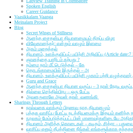
Labview Training in Coimbatore
Spoken English
Career Guidance
Vaasikkalam Vaanga
Meinalam Project
Blog
Secret Wings of Stillness
ஆனந்த சைதன்யா தியானமையம் திறப்பு விழா
விவேகானந்தர்: என்றும் வாழும் இளமை
அகம் மறைத்தல்
தியானம், உளக்குவிப்புப் பயிற்சி அறிவிப்பு (Article date:
ஞானத்தை யாரிடம் கற்பது ?
நம்மை நாம் மீட்டெடுத்தல் – கே
தொடங்காமையில் இருத்தல் – அ
தியானம், உளக்குவிப்புப் பயிற்சி முகாம் பற்றி எழுத்த
Guru and Grace
ஆனந்த சைதன்யா தியான வகுப்பு – 3 நாள் நேரடி வகுப்பு வ
தில்லை செந்தில்பிரபு – ஒரு பேட்டி
அவனருளாலே அவன் தாள் வணங்கி
Sharings Through Letters
நால்வகை வாக்கும் பிரணவ நாத தியானமும்
புத்தக வாசிப்பு போட்டி நடத்தியமைக்கு இதயம் கனிந்த நன
நூலகம் மேம்படுத்தப்பட்டபின் மாணவர்களிடையே அதிகரிக்க
தியானம் அளித்த கொடைகள் – கடிதம், சித்ரா – புதுவ
வாசிப்பு எனும் தீபத்தினை நீங்கள் எங்களுக்காக தந்ததா