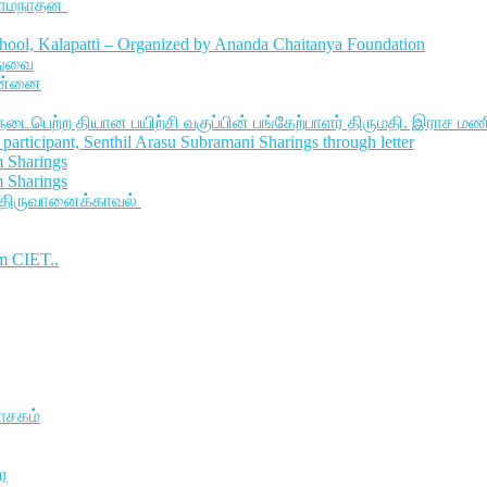
ராமநாதன்
ool, Kalapatti – Organized by Ananda Chaitanya Foundation
ுதுவை
ென்னை
 நடைபெற்ற தியான பயிற்சி வகுப்பின் பங்கேற்பாளர் திருமதி. இராச மண
participant, Senthil Arasu Subramani Sharings through letter
m Sharings
m Sharings
 திருவானைக்காவல்
m CIET..
வாசகம்
ை