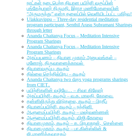
நாட்கள் நடைபெற்ற தியான பயிற்சி வகுப்பின்
பங்கேற்பாளர் திருமதி. இராச மணிமேகலையின்
“அருமருந்து” என்ற தலைப்பில் வெளியிடப்பட்ட பகிர்வு!
Ulakkuvippu – Three-day residential meditation
program participant, Senthil Arasu Subramani Sharings
through letter
Ananda Chaitanya Focus – Meditation Intensive
Program Sharings
Ananda Chaitanya Focus – Meditation Intensive
Program Sharings
அகப்பயணம் – தியான முகாம் அனுபவங்கள் –
மனோஜ், திருவானைக்காவல்
தியானவகுப்பு- கடிதம்
தில்லை செந்தில்பிரபு – கடிதம்
Ananda Chaitanya two days yoga programs sharings
from CIET..
பயிற்சிகளின் வழியே… – சிவா கிஷோர்
அகப்பயிற்சி- கடிதம் – வ.க. மாலதி, கோவை.
தன்னிலிருந்து விடுதலை, கடிதம் – பிரதீப்
தியானப்பயிற்சி, கடிதம் – நந்தினி
ஆளுமைப்பயிற்சி, கடிதம் – மலர்வண்ணன்
ஆளுமைப்பயிற்சி-கடிதம், விஜி-கோவை
தியானமுகாம், கடிதம் – க. பிரபாகரன், சென்னை
தியானமுகாம், கடிதம் – பா.கின்ஸ்லின் &
ஜி.மாணிக்கவாசகம்