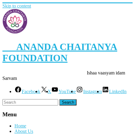
Skip to content
ANANDA CHAITANYA
FOUNDATION
Ishaa vaasyam idam
Sarvam
Facebook
X
YouTube
Instagram
LinkedIn
Menu
Home
About Us