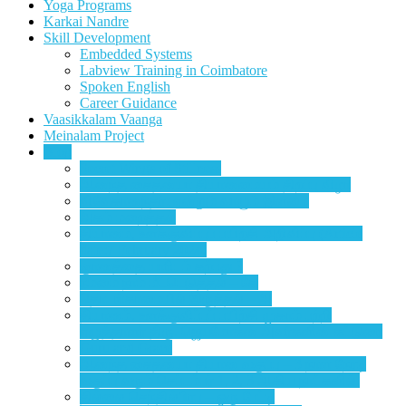
Yoga Programs
Karkai Nandre
Skill Development
Embedded Systems
Labview Training in Coimbatore
Spoken English
Career Guidance
Vaasikkalam Vaanga
Meinalam Project
Blog
Secret Wings of Stillness
ஆனந்த சைதன்யா தியானமையம் திறப்பு விழா
விவேகானந்தர்: என்றும் வாழும் இளமை
அகம் மறைத்தல்
தியானம், உளக்குவிப்புப் பயிற்சி அறிவிப்பு (Article
date:7 February 2024)
ஞானத்தை யாரிடம் கற்பது ?
நம்மை நாம் மீட்டெடுத்தல் – கே
தொடங்காமையில் இருத்தல் – அ
தியானம், உளக்குவிப்புப் பயிற்சி முகாம் பற்றி
எழுத்தாளர் திரு. ஜெயமோகன் அவர்களின் கட்டுரை
Guru and Grace
ஆனந்த சைதன்யா தியான வகுப்பு – 3 நாள் நேரடி
வகுப்பு வரும் செப்டம்பர் 1, 2, 3 ஆகிய நாட்களில்.
தில்லை செந்தில்பிரபு – ஒரு பேட்டி