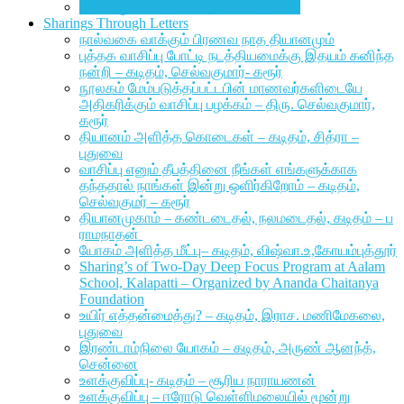
அவனருளாலே அவன் தாள் வணங்கி
Sharings Through Letters
நால்வகை வாக்கும் பிரணவ நாத தியானமும்
புத்தக வாசிப்பு போட்டி நடத்தியமைக்கு இதயம் கனிந்த
நன்றி – கடிதம், செல்வகுமார்- கரூர்
நூலகம் மேம்படுத்தப்பட்டபின் மாணவர்களிடையே
அதிகரிக்கும் வாசிப்பு பழக்கம் – திரு. செல்வகுமார்,
கரூர்
தியானம் அளித்த கொடைகள் – கடிதம், சித்ரா –
புதுவை
வாசிப்பு எனும் தீபத்தினை நீங்கள் எங்களுக்காக
தந்ததால் நாங்கள் இன்று ஒளிர்கிறோம் – கடிதம்,
செல்வகுமர் – கரூர்
தியானமுகாம் – கண்டடைதல், நலமடைதல், கடிதம் – ப
ராமநாதன்
யோகம் அளித்த மீட்பு– கடிதம், விஷ்வா.உ,கோயம்புத்தூர்
Sharing’s of Two-Day Deep Focus Program at Aalam
School, Kalapatti – Organized by Ananda Chaitanya
Foundation
உயிர் எத்தன்மைத்து? – கடிதம், இராச. மணிமேகலை,
புதுவை
இரண்டாம்நிலை யோகம் – கடிதம், அருண் ஆனந்த்,
சென்னை
உளக்குவிப்பு- கடிதம் – சூரிய நாராயணன்
உளக்குவிப்பு – ஈரோடு வெள்ளிமலையில் மூன்று