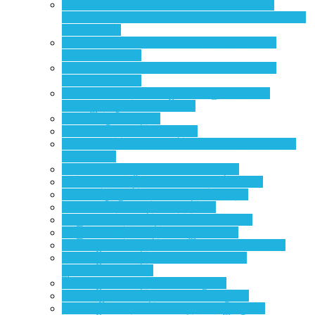
Ulakkuvippu – Three-day residential meditation
program participant, Senthil Arasu Subramani Sharings
through letter
Ananda Chaitanya Focus – Meditation Intensive
Program Sharings
Ananda Chaitanya Focus – Meditation Intensive
Program Sharings
அகப்பயணம் – தியான முகாம் அனுபவங்கள் –
மனோஜ், திருவானைக்காவல்
தியானவகுப்பு- கடிதம்
தில்லை செந்தில்பிரபு – கடிதம்
Ananda Chaitanya two days yoga programs sharings
from CIET..
பயிற்சிகளின் வழியே… – சிவா கிஷோர்
அகப்பயிற்சி- கடிதம் – வ.க. மாலதி, கோவை.
தன்னிலிருந்து விடுதலை, கடிதம் – பிரதீப்
தியானப்பயிற்சி, கடிதம் – நந்தினி
ஆளுமைப்பயிற்சி, கடிதம் – மலர்வண்ணன்
ஆளுமைப்பயிற்சி-கடிதம், விஜி-கோவை
தியானமுகாம், கடிதம் – க. பிரபாகரன், சென்னை
தியானமுகாம், கடிதம் – பா.கின்ஸ்லின் &
ஜி.மாணிக்கவாசகம்
தியானமுகாம், கடிதம் – செல்லதுரை
தியான முகாம் – கடிதம் -வீ. இரவிக்குமார்
தியானமுகாம், தில்லை – கடிதம், விஜயகுமார்