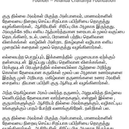
குரு தில்லை அவர்கள் மிகுந்த அன்பானவர், மாணவர்களின்
தேவையை நிறைவு செய்ய சிறப்பாக பயிற்சியை தொகுத்து
வழங்கினார்கள், ஆசிரியரின் சிரிப்பு மிக அழகாக இருந்தது.
அவருக்கே உரிய எளிய ஆத்மார்த்தமான உரையாடல் மூலம் வகுப்பை
தொடங்கினர், உடல், மனம், பிராணன் பற்றிய தெளிவான
விளக்கங்கள் வாழ்வின் அன்றாட நிகழ்வுகள் வழியாக எளிய
முறையில் கதைகள் மூலம் தொகுத்து வழங்கினார்கள்.
எல்லையற்ற பொறுப்பும், இக்கணத்தில் முழுமையாக ஏற்க்கும்
தன்மையுடன் இருப்பது பற்றிய தெளிவான விளக்கங்கள்,
பிரக்ஞயுடன் பிரபஞ்சத்தில் எல்லையில்லா ஆற்றலை அறிந்து
கொள்ள தேவையான கருவிகள் மூலம் பல அழகான உணர்வுகளை
இதற்கு முன் அறியாத மகிழ்வான தருணங்களை உணர அவரின்
சைதன்ய தியான பயிற்சி குரு ஆசியுடன் வழங்கினார்கள்.
அந்த நெகிழ்வான அகம் மலர்ந்த தருணம், அனுபவித்த நிகழ்வை
வெளிபடுத்த தேவையான வார்த்தைகளும், என்னுள் இல்லை ,
குருமார்களுக்கும் ஆசிரியர் தில்லை அவர்களுக்கும், வழிகாட்டிய
உங்களுக்கும் பாதம் போற்றி வணங்குகிறேன். நன்றிகள் பல.
குரு தில்லை அவர்கள் மிகுந்த அன்பானவர், மாணவர்களின்
தேவையை நிறைவு செய்ய சிறப்பாக பயிற்சியை தொகுத்து
வழங்கினார்கள், ஆசிரியரின் சிரிப்பு மிக அழகாக இருந்தது.