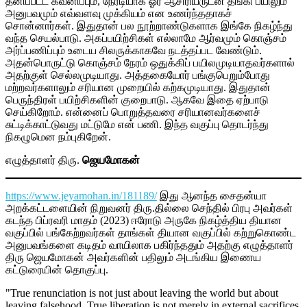
தனிப்பட்ட கவனிப்பும், நேரடியாக ஓர் ஆசிரியருடன் தங்கி பயிலும்
அனுபவமும் எவ்வளவு முக்கியம் என உணர்ந்ததாகச்
சொன்னார்கள். இதுதான் பல நூற்றாண்டுகளாக இங்கே நிகழ்ந்து
வந்த செயல்பாடு. அகப்பயிற்சிகள் எல்லாமே ஆர்வமும் கொஞ்சம்
அர்ப்பணிப்பும் உடைய சிலருக்காகவே நடத்தப்பட வேண்டும்.
அதன்பொருட்டு கொஞ்சம் நேரம் ஒதுக்கிப் பயிலமுடியாதவர்களால்
அதற்குள் செல்லமுடியாது. அத்தகையோர் பங்குபெறும்போது
மற்றவர்களாலும் சரியான முறையில் கற்கமுடியாது. இதுதான்
பெருந்திரள் பயிற்சிகளின் குறைபாடு. ஆகவே இதை ஏற்பாடு
செய்கிறோம். என்னைப் பொறுத்தவரை சரியானவர்களைச்
சுட்டிக்காட்டுவது மட்டுமே என் பணி. இந்த வகுப்பு தொடர்ந்து
நிகழுமென நம்புகிறேன்.
எழுத்தாளர் திரு.
ஜெயமோகன்
https://www.jeyamohan.in/181189/
இது ஆனந்த சைதன்யா
அறக்கட்டளையின் நிறுவனர் திரு.தில்லை செந்தில் பிரபு அவர்கள்
கடந்த பிப்ரவரி மாதம் (2023) ஈரோடு அருகே நிகழ்த்திய தியான
வகுப்பில் பங்கேற்றவர்கள் தாங்கள் தியான வகுப்பில் கற்றுகொண்ட
அனுபவங்களை கடிதம் வாயிலாக பகிர்ந்ததும் அதற்கு எழுத்தாளர்
திரு ஜெயமோகன் அவர்களின் பதிலும் அடங்கிய இணைய
கட்டுரையின் தொகுப்பு.
"True renunciation is not just about leaving the world but about
leaving falsehood. True liberation is not merely in external sacrifices