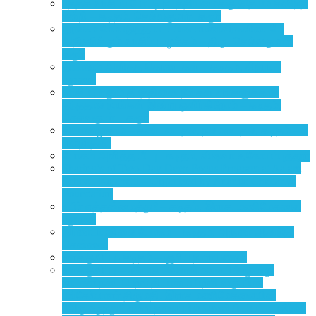
புத்தக வாசிப்பு போட்டி நடத்தியமைக்கு இதயம் கனிந்த
நன்றி – கடிதம், செல்வகுமார்- கரூர்
நூலகம் மேம்படுத்தப்பட்டபின் மாணவர்களிடையே
அதிகரிக்கும் வாசிப்பு பழக்கம் – திரு. செல்வகுமார்,
கரூர்
தியானம் அளித்த கொடைகள் – கடிதம், சித்ரா –
புதுவை
வாசிப்பு எனும் தீபத்தினை நீங்கள் எங்களுக்காக
தந்ததால் நாங்கள் இன்று ஒளிர்கிறோம் – கடிதம்,
செல்வகுமர் – கரூர்
தியானமுகாம் – கண்டடைதல், நலமடைதல், கடிதம் – ப
ராமநாதன்
யோகம் அளித்த மீட்பு– கடிதம், விஷ்வா.உ,கோயம்புத்தூர்
Sharing’s of Two-Day Deep Focus Program at Aalam
School, Kalapatti – Organized by Ananda Chaitanya
Foundation
உயிர் எத்தன்மைத்து? – கடிதம், இராச. மணிமேகலை,
புதுவை
இரண்டாம்நிலை யோகம் – கடிதம், அருண் ஆனந்த்,
சென்னை
உளக்குவிப்பு- கடிதம் – சூரிய நாராயணன்
உளக்குவிப்பு – ஈரோடு வெள்ளிமலையில் மூன்று
நாட்கள் நடைபெற்ற தியான பயிற்சி வகுப்பின்
பங்கேற்பாளர் திருமதி. இராச மணிமேகலையின்
“அருமருந்து” என்ற தலைப்பில் வெளியிடப்பட்ட பகிர்வு!