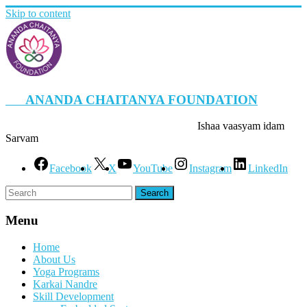
Skip to content
ANANDA CHAITANYA FOUNDATION
Ishaa vaasyam idam
Sarvam
Facebook
X
YouTube
Instagram
LinkedIn
Menu
Home
About Us
Yoga Programs
Karkai Nandre
Skill Development