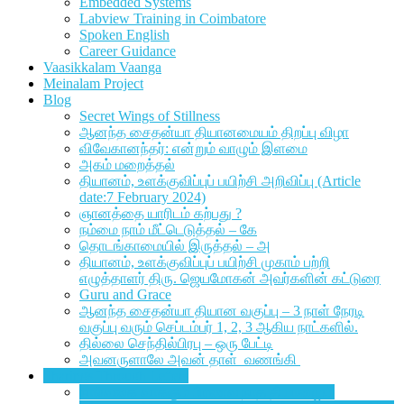
Embedded Systems
Labview Training in Coimbatore
Spoken English
Career Guidance
Vaasikkalam Vaanga
Meinalam Project
Blog
Secret Wings of Stillness
ஆனந்த சைதன்யா தியானமையம் திறப்பு விழா
விவேகானந்தர்: என்றும் வாழும் இளமை
அகம் மறைத்தல்
தியானம், உளக்குவிப்புப் பயிற்சி அறிவிப்பு (Article
date:7 February 2024)
ஞானத்தை யாரிடம் கற்பது ?
நம்மை நாம் மீட்டெடுத்தல் – கே
தொடங்காமையில் இருத்தல் – அ
தியானம், உளக்குவிப்புப் பயிற்சி முகாம் பற்றி
எழுத்தாளர் திரு. ஜெயமோகன் அவர்களின் கட்டுரை
Guru and Grace
ஆனந்த சைதன்யா தியான வகுப்பு – 3 நாள் நேரடி
வகுப்பு வரும் செப்டம்பர் 1, 2, 3 ஆகிய நாட்களில்.
தில்லை செந்தில்பிரபு – ஒரு பேட்டி
அவனருளாலே அவன் தாள் வணங்கி
Sharings Through Letters
நால்வகை வாக்கும் பிரணவ நாத தியானமும்