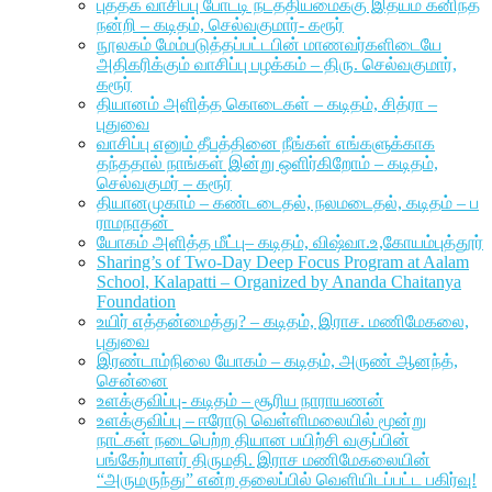
புத்தக வாசிப்பு போட்டி நடத்தியமைக்கு இதயம் கனிந்த
நன்றி – கடிதம், செல்வகுமார்- கரூர்
நூலகம் மேம்படுத்தப்பட்டபின் மாணவர்களிடையே
அதிகரிக்கும் வாசிப்பு பழக்கம் – திரு. செல்வகுமார்,
கரூர்
தியானம் அளித்த கொடைகள் – கடிதம், சித்ரா –
புதுவை
வாசிப்பு எனும் தீபத்தினை நீங்கள் எங்களுக்காக
தந்ததால் நாங்கள் இன்று ஒளிர்கிறோம் – கடிதம்,
செல்வகுமர் – கரூர்
தியானமுகாம் – கண்டடைதல், நலமடைதல், கடிதம் – ப
ராமநாதன்
யோகம் அளித்த மீட்பு– கடிதம், விஷ்வா.உ,கோயம்புத்தூர்
Sharing’s of Two-Day Deep Focus Program at Aalam
School, Kalapatti – Organized by Ananda Chaitanya
Foundation
உயிர் எத்தன்மைத்து? – கடிதம், இராச. மணிமேகலை,
புதுவை
இரண்டாம்நிலை யோகம் – கடிதம், அருண் ஆனந்த்,
சென்னை
உளக்குவிப்பு- கடிதம் – சூரிய நாராயணன்
உளக்குவிப்பு – ஈரோடு வெள்ளிமலையில் மூன்று
நாட்கள் நடைபெற்ற தியான பயிற்சி வகுப்பின்
பங்கேற்பாளர் திருமதி. இராச மணிமேகலையின்
“அருமருந்து” என்ற தலைப்பில் வெளியிடப்பட்ட பகிர்வு!