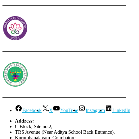
Facebook
X
YouTube
Instagram
LinkedIn
Address:
C Block, Site no.2,
TRS Avenue (Near Aditya School Back Entrance),
Kurumbapalayam, Coimbatore,