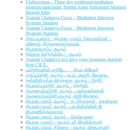
Ulakkuvippu – Three-day residential meditation
program participant, Senthil Arasu Subramani Sharings
through letter
Ananda Chaitanya Focus – Meditation Intensive
Program Sharings
Ananda Chaitanya Focus – Meditation Intensive
Program Sharings
அகப்பயணம் – தியான முகாம் அனுபவங்கள் –
மனோஜ், திருவானைக்காவல்
தியானவகுப்பு- கடிதம்
தில்லை செந்தில்பிரபு – கடிதம்
Ananda Chaitanya two days yoga programs sharings
from CIET..
பயிற்சிகளின் வழியே… – சிவா கிஷோர்
அகப்பயிற்சி- கடிதம் – வ.க. மாலதி, கோவை.
தன்னிலிருந்து விடுதலை, கடிதம் – பிரதீப்
தியானப்பயிற்சி, கடிதம் – நந்தினி
ஆளுமைப்பயிற்சி, கடிதம் – மலர்வண்ணன்
ஆளுமைப்பயிற்சி-கடிதம், விஜி-கோவை
தியானமுகாம், கடிதம் – க. பிரபாகரன், சென்னை
தியானமுகாம், கடிதம் – பா.கின்ஸ்லின் &
ஜி.மாணிக்கவாசகம்
தியானமுகாம், கடிதம் – செல்லதுரை
தியான முகாம் – கடிதம் -வீ. இரவிக்குமார்
தியானமுகாம், தில்லை – கடிதம், விஜயகுமார்