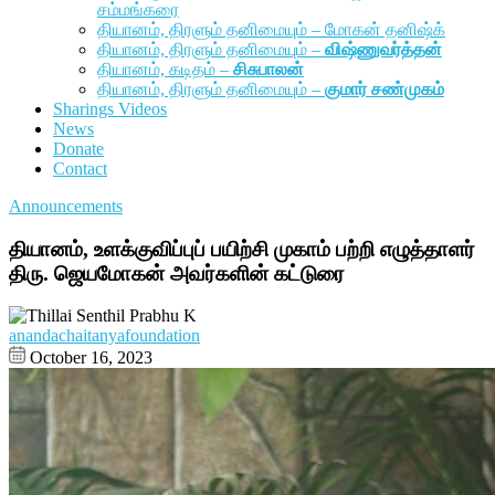
சம்மங்கரை
தியானம், திரளும் தனிமையும் – மோகன் தனிஷ்க்
தியானம், திரளும் தனிமையும் –
விஷ்ணுவர்த்தன்
தியானம், கடிதம் –
சிசுபாலன்
தியானம், திரளும் தனிமையும் –
குமார் சண்முகம்
Sharings Videos
News
Donate
Contact
Announcements
தியானம், உளக்குவிப்புப் பயிற்சி முகாம் பற்றி எழுத்தாளர்
திரு. ஜெயமோகன் அவர்களின் கட்டுரை
anandachaitanyafoundation
October 16, 2023