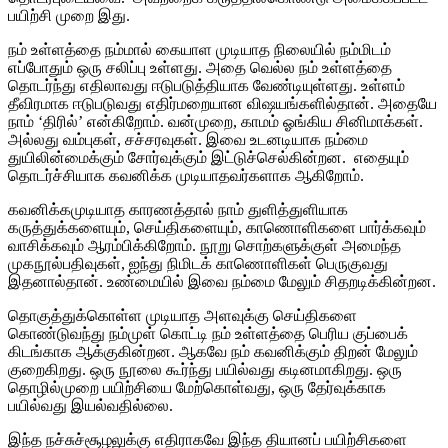
பயிற்சி முறை இது.
நம் உள்ளத்தை நம்மால் கையாள முடியாத நிலையில் நம்மிடம்
எப்போதும் ஒரு சலிப்பு உள்ளது. அதை வெல்ல நம் உள்ளத்தை
தொடர்ந்து எதிலாவது ஈடுபடுத்தியாக வேண்டியுள்ளது. உள்ளம்
தீவிரமாக ஈடுபடுவது எதிர்மறையான விஷயங்களில்தான். அதையே
நாம் ‘திரில்’ என்கிறோம். வன்முறை, காமம் ஓங்கிய சினிமாக்கள்.
அல்லது வம்புகள், சச்சரவுகள். இவை உடனடியாக நம்மை
துயிலின்மைக்கும் சோர்வுக்கும் இட்டுச்செல்கின்றன. எதையும்
தொடர்ச்சியாக கவனிக்க முடியாதவர்களாக ஆகிறோம்.
கவனிக்கமுடியாத காரணத்தால் நாம் துளித்துளியாக
கருத்துக்களையும், செய்திகளையும், காணொளிகளை பார்க்கவும்
வாசிக்கவும் ஆரம்பிக்கிறோம். நூறு சொற்களுக்குள் அமைந்த
முகநூல்பதிவுகள், ஐந்து நிமிடக் காணொளிகள் பெருகுவது
இதனால்தான். உண்மையில் இவை நம்மை மேலும் சிதறடிக்கின்றன.
தொகுத்துக்கொள்ள முடியாத அளவுக்கு செய்திகளை
கொண்டுவந்து நம்முள் கொட்டி நம் உள்ளத்தை பெரிய குப்பைக்
கிடங்காக ஆக்குகின்றன. ஆகவே நம் கவனிக்கும் திறன் மேலும்
குறைகிறது. ஒரு நூலை கூர்ந்து பயில்வது கடினமாகிறது. ஒரு
தொழில்முறை பயிற்சியை மேற்கொள்வது, ஒரு தேர்வுக்காக
பயில்வது இயல்வதில்லை.
இந்த நச்சுச்சூழலுக்கு எதிராகவே இந்த தியானப் பயிற்சிகளை