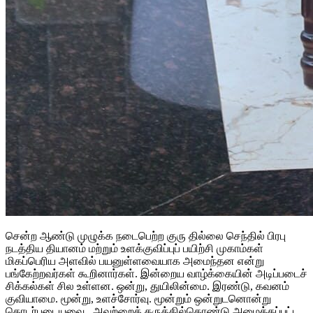
சென்ற ஆண்டு முழுக்க நடைபெற்ற குரு தில்லை செந்தில் பிரபு
நடத்திய தியானம் மற்றும் உளக்குவிப்புப் பயிற்சி முகாம்கள்
மிகப்பெரிய அளவில் பயனுள்ளவையாக அமைந்தன என்று
பங்கேற்றவர்கள் கூறினார்கள். இன்றைய வாழ்க்கையின் அடிப்படைச்
சிக்கல்கள் சில உள்ளன. ஒன்று, துயிலின்மை. இரண்டு, கவனம்
குவியாமை. மூன்று, உளச்சோர்வு. மூன்றும் ஒன்றுடனொன்று
தொடர்புடையவை. அவற்றைக் கருத்தில்கொண்டு அமைக்கப்பட்ட