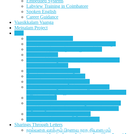
Embedded Systems
Labview Training in Coimbatore
Spoken English
Career Guidance
Vaasikkalam Vaanga
Meinalam Project
Blog
Secret Wings of Stillness
ஆனந்த சைதன்யா தியானமையம் திறப்பு விழா
விவேகானந்தர்: என்றும் வாழும் இளமை
அகம் மறைத்தல்
தியானம், உளக்குவிப்புப் பயிற்சி அறிவிப்பு (Article
date:7 February 2024)
ஞானத்தை யாரிடம் கற்பது ?
நம்மை நாம் மீட்டெடுத்தல் – கே
தொடங்காமையில் இருத்தல் – அ
தியானம், உளக்குவிப்புப் பயிற்சி முகாம் பற்றி
எழுத்தாளர் திரு. ஜெயமோகன் அவர்களின் கட்டுரை
Guru and Grace
ஆனந்த சைதன்யா தியான வகுப்பு – 3 நாள் நேரடி
வகுப்பு வரும் செப்டம்பர் 1, 2, 3 ஆகிய நாட்களில்.
தில்லை செந்தில்பிரபு – ஒரு பேட்டி
அவனருளாலே அவன் தாள் வணங்கி
Sharings Through Letters
நால்வகை வாக்கும் பிரணவ நாத தியானமும்